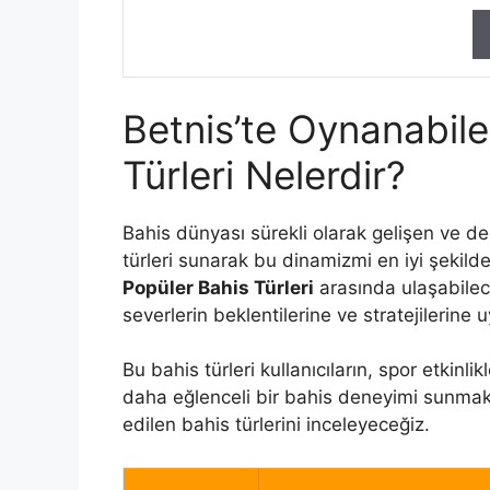
Betnis’te Oynanabil
Türleri Nelerdir?
Bahis dünyası sürekli olarak gelişen ve deği
türleri sunarak bu dinamizmi en iyi şekild
Popüler Bahis Türleri
arasında ulaşabilece
severlerin beklentilerine ve stratejilerine
Bu bahis türleri kullanıcıların, spor etkinl
daha eğlenceli bir bahis deneyimi sunmak
edilen bahis türlerini inceleyeceğiz.