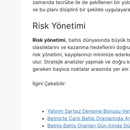
zamanda tecrübe ile de şekillenen bir yol
ve bu planı disiplinli bir şekilde uygulayara
Risk Yönetimi
Risk yönetimi
, bahis dünyasında büyük bi
olasılıklarını ve kazanma hedeflerini doğru
risk yönetimi, kayıplarınızı minimize ede
olur. Stratejik analizler yapmak ve doğru 
gereken başlıca noktalar arasında yer alır.
İlgini Çekebilir:
Yatırım Şartsız Deneme Bonusu Ver
Betnis’te Canlı Bahis Oranlarında A
Betnis Bahis Oranları Gün İçinde D