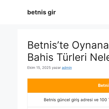
İçeriğe
atla
betnis gir
Betnis’te Oynana
Bahis Türleri Nel
Ekim 15, 2025
yazar
admin
Betni
Betnis güncel giriş adresi ve 1