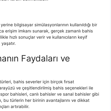
erine bilgisayar simülasyonlarının kullanıldığı bir
nca erişim imkanı sunarak, gerçek zamanlı bahis
le hızlı sonuçlar verir ve kullanıcıların keyif
yaşatır.
anın Faydaları ve
rleri, bahis severler için birçok fırsat
arayüzü ve çeşitlendirilmiş bahis seçenekleri ile
spor bahisleri, canlı bahisler ve sanal bahisler gibi
bu türlerin her birinin avantajlarını ve dikkat
arı artırabilir.