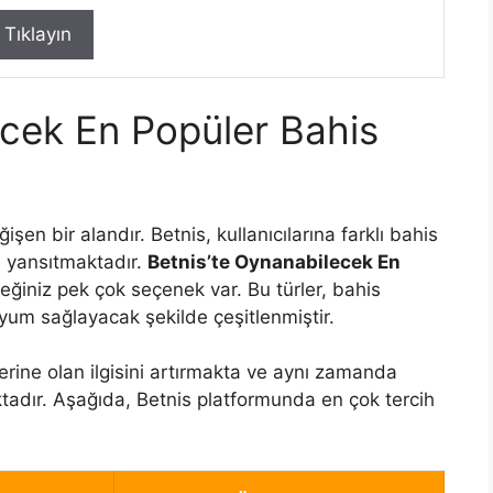
Tıklayın
ecek En Popüler Bahis
şen bir alandır. Betnis, kullanıcılarına farklı bahis
e yansıtmaktadır.
Betnis’te Oynanabilecek En
ğiniz pek çok seçenek var. Bu türler, bahis
 uyum sağlayacak şekilde çeşitlenmiştir.
iklerine olan ilgisini artırmakta ve aynı zamanda
tadır. Aşağıda, Betnis platformunda en çok tercih