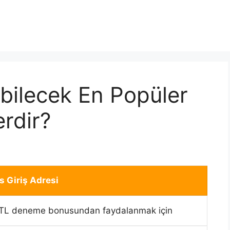
bilecek En Popüler
erdir?
s Giriş Adresi
00 TL deneme bonusundan faydalanmak için