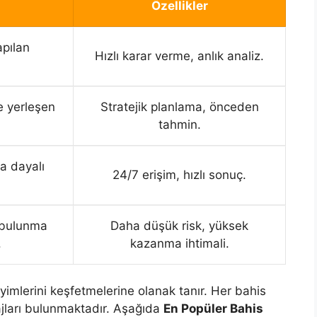
Özellikler
pılan
Hızlı karar verme, anlık analiz.
 yerleşen
Stratejik planlama, önceden
tahmin.
a dayalı
24/7 erişim, hızlı sonuç.
e bulunma
Daha düşük risk, yüksek
.
kazanma ihtimali.
eneyimlerini keşfetmelerine olanak tanır. Her bahis
ajları bulunmaktadır. Aşağıda
En Popüler Bahis