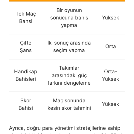
Bir oyunun
Tek Maç
sonucuna bahis
Yüksek
Bahsi
yapma
Çifte
İki sonuç arasında
Orta
Şans
seçim yapma
Takımlar
Handikap
Orta-
arasındaki güç
Bahisleri
Yüksek
farkını dengeleme
Skor
Maç sonunda
Yüksek
Bahisi
kesin skor tahmini
Ayrıca, doğru para yönetimi stratejilerine sahip