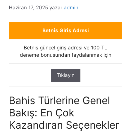
Haziran 17, 2025
yazar
admin
Betnis Giriş Adresi
Betnis güncel giriş adresi ve 100 TL
deneme bonusundan faydalanmak için
Tıklayın
Bahis Türlerine Genel
Bakış: En Çok
Kazandıran Seçenekler