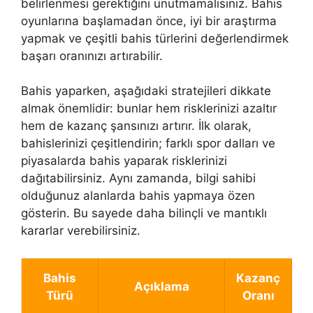
belirlenmesi gerektiğini unutmamalısınız. Bahis
oyunlarına başlamadan önce, iyi bir araştırma
yapmak ve çeşitli bahis türlerini değerlendirmek
başarı oranınızı artırabilir.
Bahis yaparken, aşağıdaki stratejileri dikkate
almak önemlidir: bunlar hem risklerinizi azaltır
hem de kazanç şansınızı artırır. İlk olarak,
bahislerinizi çeşitlendirin; farklı spor dalları ve
piyasalarda bahis yaparak risklerinizi
dağıtabilirsiniz. Aynı zamanda, bilgi sahibi
olduğunuz alanlarda bahis yapmaya özen
gösterin. Bu sayede daha bilinçli ve mantıklı
kararlar verebilirsiniz.
Bahis
Kazanç
Açıklama
Türü
Oranı