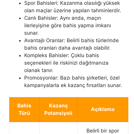
Spor Bahisleri: Kazanma olasılığı yüksek
olan maçlar üzerine yapılan tahminlerdir.
Canlı Bahisler: Aynı anda, maçın
ilerleyişine göre bahis yapma imkanı
sunar.
Avantajlı Oranlar: Belirli bahis türlerinde
bahis oranları daha avantajlı olabilir.
Kompleks Bahisler: Çoklu bahis
seçenekleri ile riskinizi dağıtmanıza
olanak tanır.
Promosyonlar: Bazı bahis şirketleri, özel
kampanyalarla ek kazanç fırsatları sunar.
Bahis
Kazanç
Açıklama
Türü
Potansiyeli
Belirli bir spor