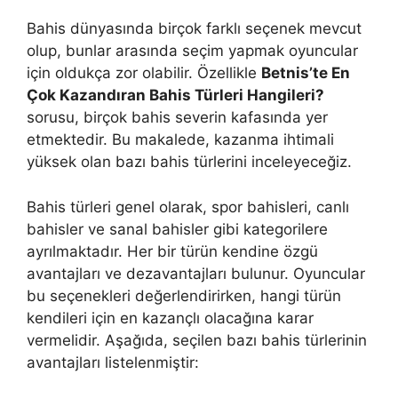
Bahis dünyasında birçok farklı seçenek mevcut
olup, bunlar arasında seçim yapmak oyuncular
için oldukça zor olabilir. Özellikle
Betnis’te En
Çok Kazandıran Bahis Türleri Hangileri?
sorusu, birçok bahis severin kafasında yer
etmektedir. Bu makalede, kazanma ihtimali
yüksek olan bazı bahis türlerini inceleyeceğiz.
Bahis türleri genel olarak, spor bahisleri, canlı
bahisler ve sanal bahisler gibi kategorilere
ayrılmaktadır. Her bir türün kendine özgü
avantajları ve dezavantajları bulunur. Oyuncular
bu seçenekleri değerlendirirken, hangi türün
kendileri için en kazançlı olacağına karar
vermelidir. Aşağıda, seçilen bazı bahis türlerinin
avantajları listelenmiştir: