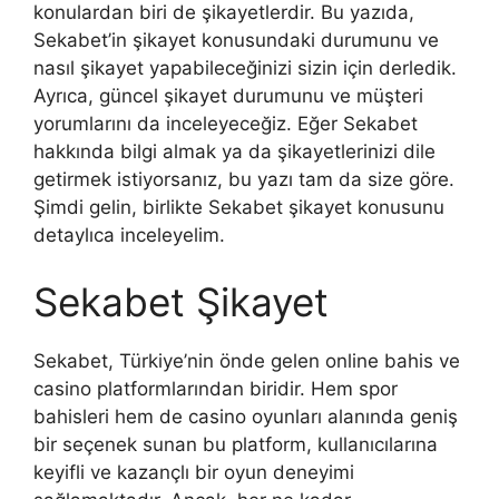
konulardan biri de şikayetlerdir. Bu yazıda,
Sekabet’in şikayet konusundaki durumunu ve
nasıl şikayet yapabileceğinizi sizin için derledik.
Ayrıca, güncel şikayet durumunu ve müşteri
yorumlarını da inceleyeceğiz. Eğer Sekabet
hakkında bilgi almak ya da şikayetlerinizi dile
getirmek istiyorsanız, bu yazı tam da size göre.
Şimdi gelin, birlikte Sekabet şikayet konusunu
detaylıca inceleyelim.
Sekabet Şikayet
Sekabet, Türkiye’nin önde gelen online bahis ve
casino platformlarından biridir. Hem spor
bahisleri hem de casino oyunları alanında geniş
bir seçenek sunan bu platform, kullanıcılarına
keyifli ve kazançlı bir oyun deneyimi