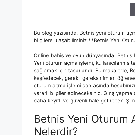
Bu blog yazısında, Betnis yeni oturum açma 
bilgilere ulaşabilirsiniz.**Betnis Yeni Ot
Online bahis ve oyun dünyasında, Betnis ku
Yeni oturum açma işlemi, kullanıcıların site
sağlamak için tasarlandı. Bu makalede, Bet
keşfedecek, gerekli gereksinimleri öğrene
oturum açma işlemi sonrasında hesabınızın
yararlı bilgiler edineceksiniz. Giriş yapma
daha keyifli ve güvenli hale getirecek. Şi
Betnis Yeni Oturum 
Nelerdir?