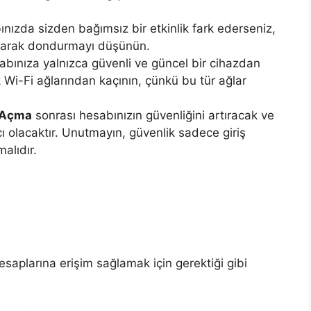
nızda sizden bağımsız bir etkinlik fark ederseniz,
 olarak dondurmayı düşünün.
bınıza yalnızca güvenli ve güncel bir cihazdan
Wi-Fi ağlarından kaçının, çünkü bu tür ağlar
 Açma
sonrası hesabınızın güvenliğini artıracak ve
ı olacaktır. Unutmayın, güvenlik sadece giriş
alıdır.
esaplarına erişim sağlamak için gerektiği gibi