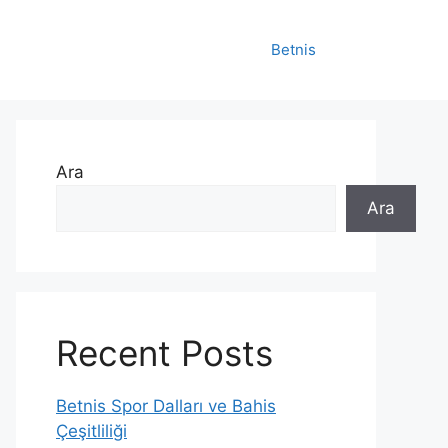
Betnis
Ara
Ara
Recent Posts
Betnis Spor Dalları ve Bahis
Çeşitliliği