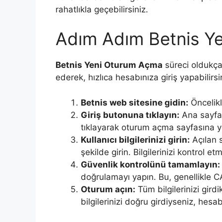
rahatlıkla geçebilirsiniz.
Adım Adım Betnis Y
Betnis Yeni Oturum Açma
süreci oldukça 
ederek, hızlıca hesabınıza giriş yapabilirsi
Betnis web sitesine gidin:
Öncelikl
Giriş butonuna tıklayın:
Ana sayfa
tıklayarak oturum açma sayfasına y
Kullanıcı bilgilerinizi girin:
Açılan s
şekilde girin. Bilgilerinizi kontrol e
Güvenlik kontrolünü tamamlayın:
doğrulamayı yapın. Bu, genellikle CA
Oturum açın:
Tüm bilgilerinizi gird
bilgilerinizi doğru girdiyseniz, hesa