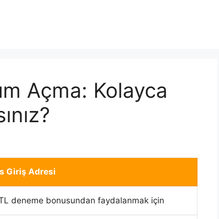
rum Açma: Kolayca
sınız?
s Giriş Adresi
00 TL deneme bonusundan faydalanmak için