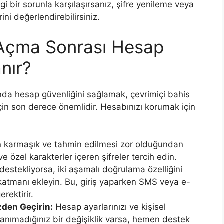
 bir sorunla karşılaşırsanız, şifre yenileme veya
ini değerlendirebilirsiniz.
 Açma Sonrası Hesap
nır?
nda hesap güvenliğini sağlamak, çevrimiçi bahis
çin son derece önemlidir. Hesabınızı korumak için
n karmaşık ve tahmin edilmesi zor olduğundan
 özel karakterler içeren şifreler tercih edin.
destekliyorsa, iki aşamalı doğrulama özelliğini
 katmanı ekleyin. Bu, giriş yaparken SMS veya e-
rektirir.
zden Geçirin:
Hesap ayarlarınızı ve kişisel
. Tanımadığınız bir değişiklik varsa, hemen destek