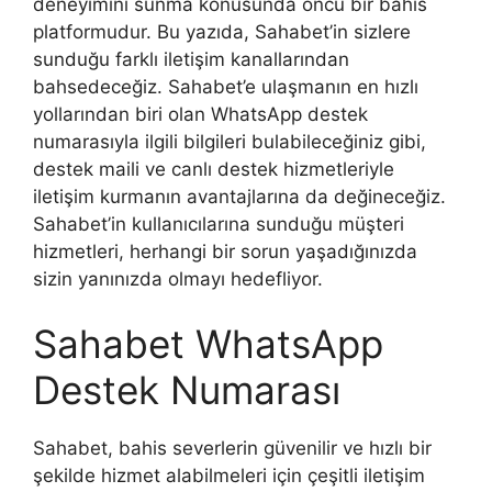
deneyimini sunma konusunda öncü bir bahis
platformudur. Bu yazıda, Sahabet’in sizlere
sunduğu farklı iletişim kanallarından
bahsedeceğiz. Sahabet’e ulaşmanın en hızlı
yollarından biri olan WhatsApp destek
numarasıyla ilgili bilgileri bulabileceğiniz gibi,
destek maili ve canlı destek hizmetleriyle
iletişim kurmanın avantajlarına da değineceğiz.
Sahabet’in kullanıcılarına sunduğu müşteri
hizmetleri, herhangi bir sorun yaşadığınızda
sizin yanınızda olmayı hedefliyor.
Sahabet WhatsApp
Destek Numarası
Sahabet, bahis severlerin güvenilir ve hızlı bir
şekilde hizmet alabilmeleri için çeşitli iletişim