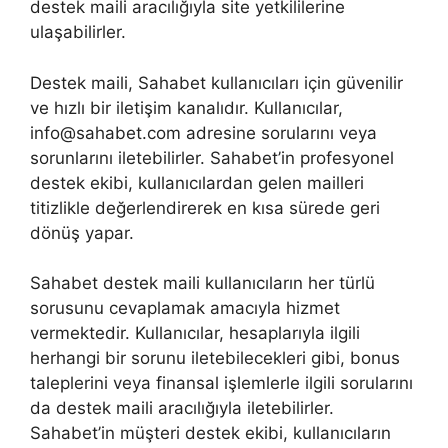
destek maili aracılığıyla site yetkililerine
ulaşabilirler.
Destek maili, Sahabet kullanıcıları için güvenilir
ve hızlı bir iletişim kanalıdır. Kullanıcılar,
info@sahabet.com adresine sorularını veya
sorunlarını iletebilirler. Sahabet’in profesyonel
destek ekibi, kullanıcılardan gelen mailleri
titizlikle değerlendirerek en kısa sürede geri
dönüş yapar.
Sahabet destek maili kullanıcıların her türlü
sorusunu cevaplamak amacıyla hizmet
vermektedir. Kullanıcılar, hesaplarıyla ilgili
herhangi bir sorunu iletebilecekleri gibi, bonus
taleplerini veya finansal işlemlerle ilgili sorularını
da destek maili aracılığıyla iletebilirler.
Sahabet’in müşteri destek ekibi, kullanıcıların