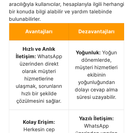
aracılığıyla kullanıcılar, hesaplarıyla ilgili herhangi
bir konuda bilgi alabilir ve yardım talebinde
bulunabilirler.
Avantajları
Dezavantajları
Hızlı ve Anlık
Yoğunluk:
Yoğun
İletişim:
WhatsApp
dönemlerde,
üzerinden direkt
müşteri hizmetleri
olarak müşteri
ekibinin
hizmetlerine
yoğunluğundan
ulaşmak, sorunların
dolayı cevap alma
hızlı bir şekilde
süresi uzayabilir.
çözülmesini sağlar.
Yazılı İletişim:
Kolay Erişim:
WhatsApp
Herkesin cep