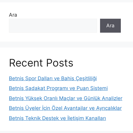
Ara
Ara
Recent Posts
Betnis Spor Dalları ve Bahis Çeşitliliği
Betnis Sadakat Programı ve Puan Sistemi
Betnis Yüksek Oranlı Maçlar ve Günlük Analizler
Betnis Üyeler İçin Özel Avantajlar ve Ayrıcalıklar
Betnis Teknik Destek ve İletişim Kanalları