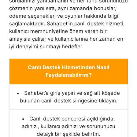
sorularınızı yanıtlamanın ve her türlü sorununuzu
çözmenin yanı sıra, aynı zamanda bonuslar,
ödeme seçenekleri ve oyunlar hakkında bilgi
sağlamaktadır. Sahabet’in canlı destek hizmeti,
kullanıcı memnuniyetine önem veren bir
anlayışla çalışır ve kullanıcılarına her zaman en
iyi deneyimi sunmayı hedefler.
Canlı Destek Hizmetinden Nasıl
Faydalanabilirim?
Sahabet’e giriş yapın ve sağ alt köşede
bulunan canlı destek simgesine tıklayın.
Canlı destek penceresi açıldığında,
adınızı, kullanıcı adınızı ve sorununuzu
detaylı bir şekilde belirtin.