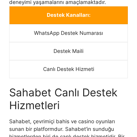
deneyimi yaşamalarını amaçlamaktadır.
Destek Kanalları:
WhatsApp Destek Numarası
Destek Maili
Canlı Destek Hizmeti
Sahabet Canlı Destek
Hizmetleri
Sahabet, çevrimiçi bahis ve casino oyunları
sunan bir platformdur. Sahabet’in sunduğu
hizmetlerden biri de canlı destek hizmetidir. Bir