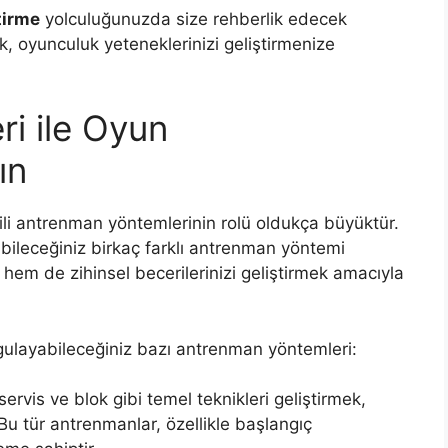
tirme
yolculuğunuzda size rehberlik edecek
k, oyunculuk yeteneklerinizi geliştirmenize
i ile Oyun
ın
li antrenman yöntemlerinin rolü oldukça büyüktür.
abileceğiniz birkaç farklı antrenman yöntemi
hem de zihinsel becerilerinizi geliştirmek amacıyla
ygulayabileceğiniz bazı antrenman yöntemleri:
ervis ve blok gibi temel teknikleri geliştirmek,
Bu tür antrenmanlar, özellikle başlangıç