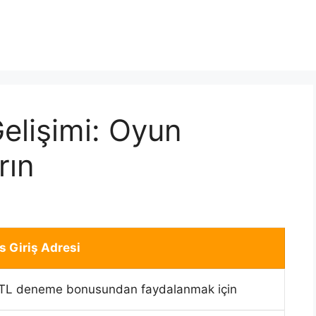
Gelişimi: Oyun
rın
s Giriş Adresi
00 TL deneme bonusundan faydalanmak için