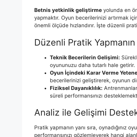
Betnis yetkinlik geliştirme
yolunda en öne
yapmaktır. Oyun becerilerinizi artırmak için
önemli ölçüde hızlandırır. İşte düzenli pra
Düzenli Pratik Yapmanı
Teknik Becerilerin Gelişimi:
Sürekli
oyununuzu daha tutarlı hale getirir.
Oyun İçindeki Karar Verme Yetene
becerilerinizi geliştirerek, oyunun 
Fiziksel Dayanıklılık:
Antrenmanların
süreli performansınızı desteklemekt
Analiz ile Gelişimi Dest
Pratik yapmanın yanı sıra, oynadığınız oy
performansınızı gözlemleyerek hangi alanl