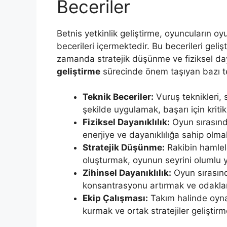
Beceriler
Betnis yetkinlik geliştirme, oyuncuların oy
becerileri içermektedir. Bu becerileri geliş
zamanda stratejik düşünme ve fiziksel daya
geliştirme
sürecinde önem taşıyan bazı te
Teknik Beceriler:
Vuruş teknikleri, s
şekilde uygulamak, başarı için kriti
Fiziksel Dayanıklılık:
Oyun sırasınd
enerjiye ve dayanıklılığa sahip olmak
Stratejik Düşünme:
Rakibin hamlele
oluşturmak, oyunun seyrini olumlu y
Zihinsel Dayanıklılık:
Oyun sırasınd
konsantrasyonu artırmak ve odakla
Ekip Çalışması:
Takım halinde oynan
kurmak ve ortak stratejiler geliştirme