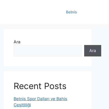
Betnis
Ara
Ara
Recent Posts
Betnis Spor Dalları ve Bahis
Çeşitliliği