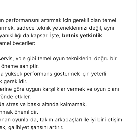
un performansını artırmak için gerekli olan temel
tirmek, sadece teknik yeteneklerinizi değil, aynı
nıklılığı da kapsar. İşte,
betnis yetkinlik
mel beceriler:
ervis, vole gibi temel oyun tekniklerini doğru bir
k öneme sahiptir.
a yüksek performans göstermek için yeterli
 gereklidir.
rine göre uygun karşılıklar vermek ve oyun planı
önde etkiler.
a stres ve baskı altında kalmamak,
nmak önemlidir.
an oyunlarda, takım arkadaşları ile iyi bir iletişim
k, galibiyet şansını artırır.