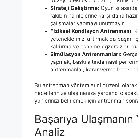
düzeyindeki oyuncular için kritik ön
Strateji Geliştirme:
Oyun sırasında 
rakibin hamlelerine karşı daha hazır
çalışmalar yapmayı unutmayın.
Fiziksel Kondisyon Antrenmanı:
Ku
yeteneklerinizi artırmak da başarı iç
kaldırma ve esneme egzersizleri bu 
Simülasyon Antrenmanları:
Gerçek
yapmak, baskı altında nasıl perform
antrenmanlar, karar verme becerinizi 
Bu antrenman yöntemlerini düzenli olara
hedeflerinize ulaşmanıza yardımcı olacaktır
yönlerinizi belirlemek için antrenman son
Başarıya Ulaşmanın Y
Analiz