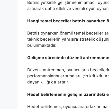
Betnis yetkinlik geliştirmenin amacı, oyun
artırarak daha etkili ve verimli oyun oynam
Hangi temel beceriler betnis oynarken 
Betnis oynarken önemli temel beceriler ara
teknik becerilerin yanı sıra stratejik dü
bulunmaktadır.
Gelişme sürecinde düzenli antrenmanın
Düzenli antrenman, oyuncuların becerilerini
performanslarını artırmaları için kritiktir. 
dayanıklılığı da artırır.
Hedef belirlemenin gelişim üzerindeki e
Hedef belirlemek, oyunculara odaklanma sa