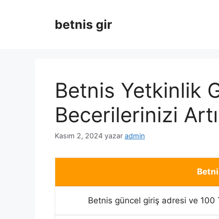
İçeriğe
atla
betnis gir
Betnis Yetkinlik 
Becerilerinizi Artı
Kasım 2, 2024
yazar
admin
Betni
Betnis güncel giriş adresi ve 1