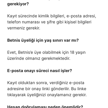
gerekiyor?
Kayıt sürecinde kimlik bilgileri, e-posta adresi,
telefon numarası ve şifre gibi kişisel bilgileri
vermeniz gerekir.
Betnis üyeliği için yaş sınırı var mı?
Evet, Betnis’e üye olabilmek için 18 yaşın
üzerinde olmanız gerekmektedir.
E-posta onayı süreci nasıl işler?
Kayıt olduktan sonra, verdiğiniz e-posta
adresine bir onay linki gönderilir. Bu linke
tıklayarak üyeliğinizi onaylamanız gerekir.
Hesap doğrulaması neden önemlidir?