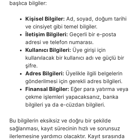
başlıca bilgiler:
Kişisel Bilgiler:
Ad, soyad, doğum tarihi
ve cinsiyet gibi temel bilgiler.
İletişim Bilgileri:
Geçerli bir e-posta
adresi ve telefon numarası.
Kullanıcı Bilgileri:
Üye girişi için
kullanılacak bir kullanıcı adı ve güçlü bir
şifre.
Adres Bilgileri:
Üyelikle ilgili belgelerin
gönderilmesi için gerekli adres bilgileri.
Finansal Bilgiler:
Eğer para yatırma veya
çekme işlemleri yapacaksanız, banka
bilgileri ya da e-cüzdan bilgileri.
Bu bilgilerin eksiksiz ve doğru bir şekilde
sağlanması, kayıt sürecinin hızlı ve sorunsuz
ilerlemesine yardımcı olacaktır. Kayıt sırasında