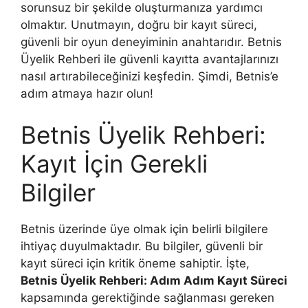
sorunsuz bir şekilde oluşturmanıza yardımcı
olmaktır. Unutmayın, doğru bir kayıt süreci,
güvenli bir oyun deneyiminin anahtarıdır. Betnis
Üyelik Rehberi ile güvenli kayıtta avantajlarınızı
nasıl artırabileceğinizi keşfedin. Şimdi, Betnis’e
adım atmaya hazır olun!
Betnis Üyelik Rehberi:
Kayıt İçin Gerekli
Bilgiler
Betnis üzerinde üye olmak için belirli bilgilere
ihtiyaç duyulmaktadır. Bu bilgiler, güvenli bir
kayıt süreci için kritik öneme sahiptir. İşte,
Betnis Üyelik Rehberi: Adım Adım Kayıt Süreci
kapsamında gerektiğinde sağlanması gereken