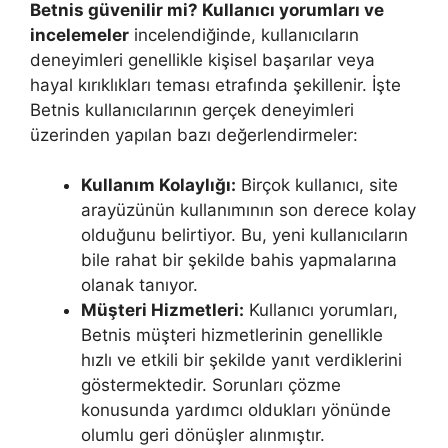
Betnis güvenilir mi? Kullanıcı yorumları ve
incelemeler
incelendiğinde, kullanıcıların
deneyimleri genellikle kişisel başarılar veya
hayal kırıklıkları teması etrafında şekillenir. İşte
Betnis kullanıcılarının gerçek deneyimleri
üzerinden yapılan bazı değerlendirmeler:
Kullanım Kolaylığı:
Birçok kullanıcı, site
arayüzünün kullanımının son derece kolay
olduğunu belirtiyor. Bu, yeni kullanıcıların
bile rahat bir şekilde bahis yapmalarına
olanak tanıyor.
Müşteri Hizmetleri:
Kullanıcı yorumları,
Betnis müşteri hizmetlerinin genellikle
hızlı ve etkili bir şekilde yanıt verdiklerini
göstermektedir. Sorunları çözme
konusunda yardımcı oldukları yönünde
olumlu geri dönüşler alınmıştır.