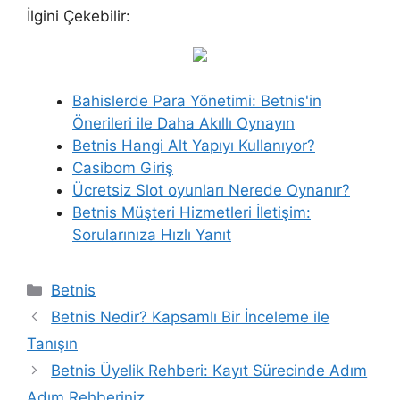
İlgini Çekebilir:
Bahislerde Para Yönetimi: Betnis'in
Önerileri ile Daha Akıllı Oynayın
Betnis Hangi Alt Yapıyı Kullanıyor?
Casibom Giriş
Ücretsiz Slot oyunları Nerede Oynanır?
Betnis Müşteri Hizmetleri İletişim:
Sorularınıza Hızlı Yanıt
Kategoriler
Betnis
Betnis Nedir? Kapsamlı Bir İnceleme ile
Tanışın
Betnis Üyelik Rehberi: Kayıt Sürecinde Adım
Adım Rehberiniz