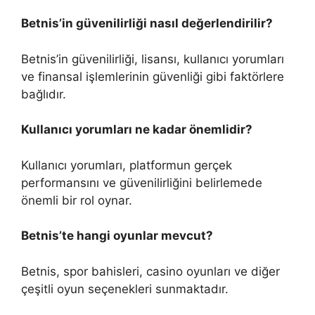
Betnis’in güvenilirliği nasıl değerlendirilir?
Betnis’in güvenilirliği, lisansı, kullanıcı yorumları
ve finansal işlemlerinin güvenliği gibi faktörlere
bağlıdır.
Kullanıcı yorumları ne kadar önemlidir?
Kullanıcı yorumları, platformun gerçek
performansını ve güvenilirliğini belirlemede
önemli bir rol oynar.
Betnis’te hangi oyunlar mevcut?
Betnis, spor bahisleri, casino oyunları ve diğer
çeşitli oyun seçenekleri sunmaktadır.