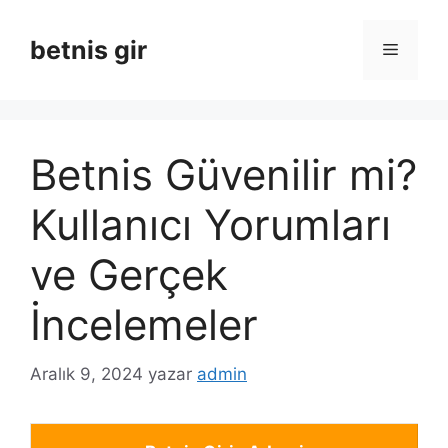
İçeriğe
atla
betnis gir
Menü
Betnis Güvenilir mi?
Kullanıcı Yorumları
ve Gerçek
İncelemeler
Aralık 9, 2024
yazar
admin