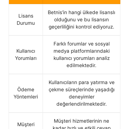
Betnis’in hangi ülkede lisanslı
Lisans
olduğunu ve bu lisansın
Durumu
geçerliliğini kontrol ediyoruz.
Farklı forumlar ve sosyal
Kullanıcı
medya platformlarındaki
Yorumları
kullanıcı yorumları analiz
edilmektedir.
Kullanıcıların para yatırma ve
Ödeme
çekme süreçlerinde yaşadığı
Yöntemleri
deneyimler
değerlendirilmektedir.
Müşteri hizmetlerinin ne
Müşteri
kadar hızlı ve etkili cevap