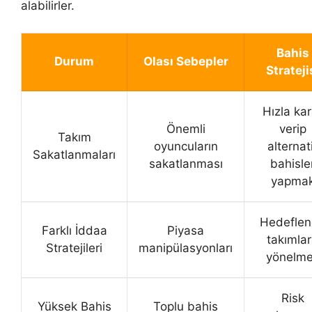
alabilirler.
Bahis
Durum
Olası Sebepler
Strateji
Hızla kar
Önemli
verip
Takım
oyuncuların
alternat
Sakatlanmaları
sakatlanması
bahisle
yapma
Hedefle
Farklı İddaa
Piyasa
takımla
Stratejileri
manipülasyonları
yönelm
Risk
Yüksek Bahis
Toplu bahis