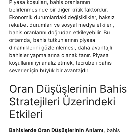
Piyasa koşulları, bahis oranlarının
belirlenmesinde bir diğer kritik faktördür.
Ekonomik durumlardaki değişiklikler, haksız
rekabet durumları ve sosyal medya etkileri,
bahis oranlarını doğrudan etkileyebilir. Bu
ortamda, bahis tutkunlarının piyasa
dinamiklerini gözlemlemesi, daha avantajlı
bahisler yapmalarına olanak tanır. Piyasa
koşullarını iyi analiz etmek, tecrübeli bahis
severler için büyük bir avantajdır.
Oran Düşüşlerinin Bahis
Stratejileri Üzerindeki
Etkileri
Bahislerde Oran Düşüşlerinin Anlamı
, bahis