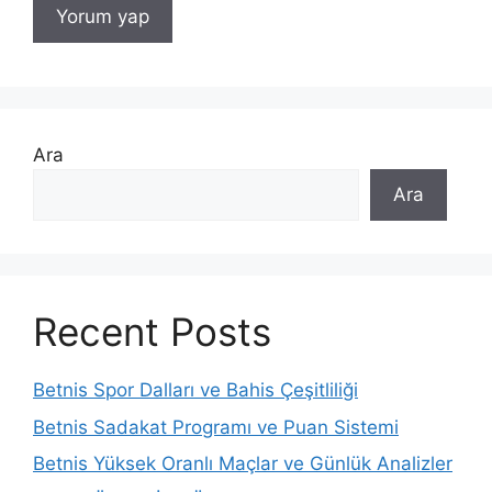
Ara
Ara
Recent Posts
Betnis Spor Dalları ve Bahis Çeşitliliği
Betnis Sadakat Programı ve Puan Sistemi
Betnis Yüksek Oranlı Maçlar ve Günlük Analizler