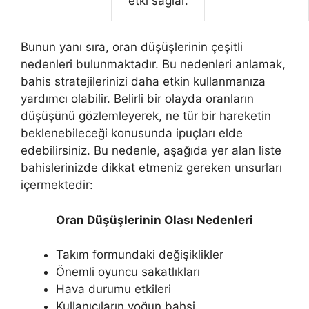
etki sağlar.
Bunun yanı sıra, oran düşüşlerinin çeşitli
nedenleri bulunmaktadır. Bu nedenleri anlamak,
bahis stratejilerinizi daha etkin kullanmanıza
yardımcı olabilir. Belirli bir olayda oranların
düşüşünü gözlemleyerek, ne tür bir hareketin
beklenebileceği konusunda ipuçları elde
edebilirsiniz. Bu nedenle, aşağıda yer alan liste
bahislerinizde dikkat etmeniz gereken unsurları
içermektedir:
Oran Düşüşlerinin Olası Nedenleri
Takım formundaki değişiklikler
Önemli oyuncu sakatlıkları
Hava durumu etkileri
Kullanıcıların yoğun bahsi