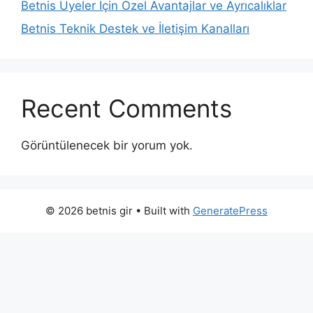
Betnis Üyeler İçin Özel Avantajlar ve Ayrıcalıklar
Betnis Teknik Destek ve İletişim Kanalları
Recent Comments
Görüntülenecek bir yorum yok.
© 2026 betnis gir
• Built with
GeneratePress