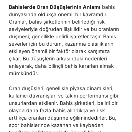
Bahislerde Oran Düşüşlerinin Anlamı
bahis
dünyasında oldukça önemli bir kavramdır.
Oranlar, bahis şirketlerinin belirlediği risk
seviyeleriyle doğrudan ilişkilidir ve bu oranların
düşmesi, genellikle belirli işaretler taşır. Bahis
severler için bu durum, kazanma olasılıklarını
etkileyen önemli bir faktör olarak karşımıza
çıkar. Bu düşüşlerin arkasındaki nedenleri
anlayarak, daha bilinçli bahis kararları almak
mümkündür.
Oran düşüşleri, genellikle piyasa dinamikleri,
kullanıcı davranışları ve takım performansı gibi
unsurlardan etkilenir. Bahis şirketleri, belirli bir
olayda daha fazla bahis alındıkça ve risk
arttıkça oranları düşürme eğilimindedirler. Bu,
spor bahislerinde kazanan ve kaybeden