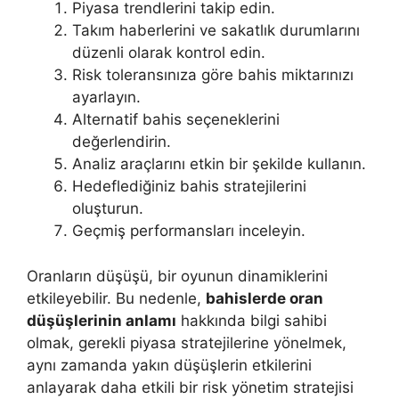
Piyasa trendlerini takip edin.
Takım haberlerini ve sakatlık durumlarını
düzenli olarak kontrol edin.
Risk toleransınıza göre bahis miktarınızı
ayarlayın.
Alternatif bahis seçeneklerini
değerlendirin.
Analiz araçlarını etkin bir şekilde kullanın.
Hedeflediğiniz bahis stratejilerini
oluşturun.
Geçmiş performansları inceleyin.
Oranların düşüşü, bir oyunun dinamiklerini
etkileyebilir. Bu nedenle,
bahislerde oran
düşüşlerinin anlamı
hakkında bilgi sahibi
olmak, gerekli piyasa stratejilerine yönelmek,
aynı zamanda yakın düşüşlerin etkilerini
anlayarak daha etkili bir risk yönetim stratejisi