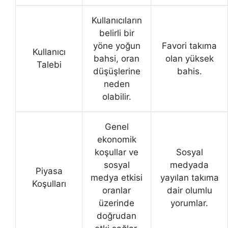
Kullanıcıların
belirli bir
yöne yoğun
Favori takıma
Kullanıcı
bahsi, oran
olan yüksek
Talebi
düşüşlerine
bahis.
neden
olabilir.
Genel
ekonomik
koşullar ve
Sosyal
sosyal
medyada
Piyasa
medya etkisi
yayılan takıma
Koşulları
oranlar
dair olumlu
üzerinde
yorumlar.
doğrudan