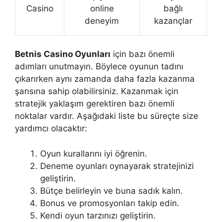
Casino
online
bağlı
deneyim
kazançlar
Betnis Casino Oyunları
için bazı önemli
adımları unutmayın. Böylece oyunun tadını
çıkarırken aynı zamanda daha fazla kazanma
şansına sahip olabilirsiniz. Kazanmak için
stratejik yaklaşım gerektiren bazı önemli
noktalar vardır. Aşağıdaki liste bu süreçte size
yardımcı olacaktır:
Oyun kurallarını iyi öğrenin.
Deneme oyunları oynayarak stratejinizi
geliştirin.
Bütçe belirleyin ve buna sadık kalın.
Bonus ve promosyonları takip edin.
Kendi oyun tarzınızı geliştirin.