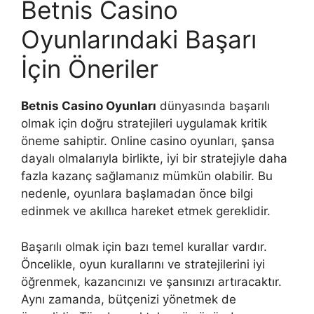
Betnis Casino
Oyunlarındaki Başarı
İçin Öneriler
Betnis Casino Oyunları
dünyasında başarılı
olmak için doğru stratejileri uygulamak kritik
öneme sahiptir. Online casino oyunları, şansa
dayalı olmalarıyla birlikte, iyi bir stratejiyle daha
fazla kazanç sağlamanız mümkün olabilir. Bu
nedenle, oyunlara başlamadan önce bilgi
edinmek ve akıllıca hareket etmek gereklidir.
Başarılı olmak için bazı temel kurallar vardır.
Öncelikle, oyun kurallarını ve stratejilerini iyi
öğrenmek, kazancınızı ve şansınızı artıracaktır.
Aynı zamanda, bütçenizi yönetmek de