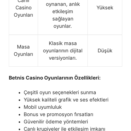
Canlı
oynanan, anlık
Casino
Yüksek
etkileşim
Oyunları
sağlayan
oyunlar.
Klasik masa
Masa
oyunlarının dijital
Düşük
Oyunları
versiyonları.
Betnis Casino Oyunlarının Özellikleri:
Çeşitli oyun seçenekleri sunma
Yüksek kaliteli grafik ve ses efektleri
Mobil uyumluluk
Bonus ve promosyon fırsatları
Güvenilir ödeme yöntemleri
Canlı krupiyeler ile etkileşim imkanı