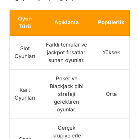
Oyun
Açıklama
Popülerlik
Türü
Farklı temalar ve
Slot
jackpot fırsatları
Yüksek
Oyunları
sunan oyunlar.
Poker ve
Blackjack gibi
Kart
strateji
Orta
Oyunları
gerektiren
oyunlar.
Gerçek
krupiyelerle