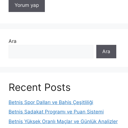
Ara
Ara
Recent Posts
Betnis Spor Dalları ve Bahis Çeşitliliği
Betnis Sadakat Programı ve Puan Sistemi
Betnis Yüksek Oranlı Maçlar ve Günlük Analizler