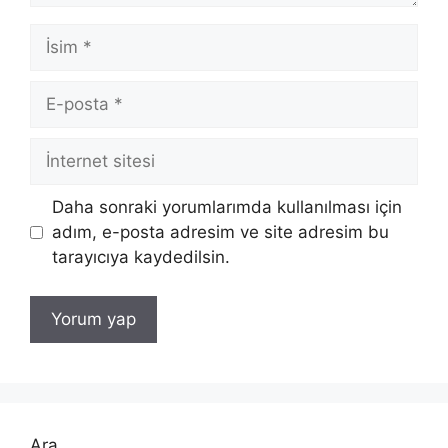
İsim
E-
posta
İnternet
sitesi
Daha sonraki yorumlarımda kullanılması için
adım, e-posta adresim ve site adresim bu
tarayıcıya kaydedilsin.
Ara