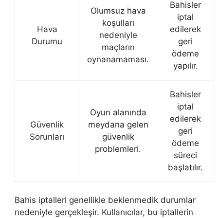
Bahisler
Olumsuz hava
iptal
koşulları
Hava
edilerek
nedeniyle
Durumu
geri
maçların
ödeme
oynanamaması.
yapılır.
Bahisler
iptal
Oyun alanında
edilerek
Güvenlik
meydana gelen
geri
Sorunları
güvenlik
ödeme
problemleri.
süreci
başlatılır.
Bahis iptalleri genellikle beklenmedik durumlar
nedeniyle gerçekleşir. Kullanıcılar, bu iptallerin