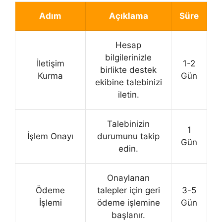
Adım
Açıklama
Süre
Hesap
bilgilerinizle
İletişim
1-2
birlikte destek
Kurma
Gün
ekibine talebinizi
iletin.
Talebinizin
1
İşlem Onayı
durumunu takip
Gün
edin.
Onaylanan
Ödeme
talepler için geri
3-5
İşlemi
ödeme işlemine
Gün
başlanır.