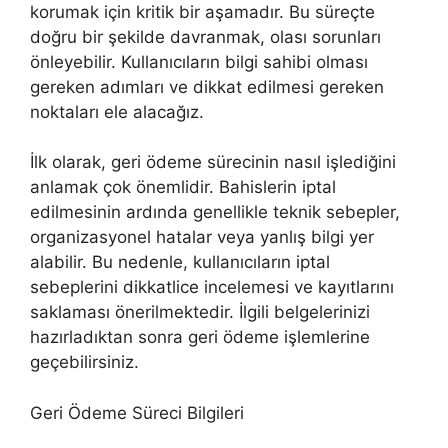
korumak için kritik bir aşamadır. Bu süreçte
doğru bir şekilde davranmak, olası sorunları
önleyebilir. Kullanıcıların bilgi sahibi olması
gereken adımları ve dikkat edilmesi gereken
noktaları ele alacağız.
İlk olarak, geri ödeme sürecinin nasıl işlediğini
anlamak çok önemlidir. Bahislerin iptal
edilmesinin ardında genellikle teknik sebepler,
organizasyonel hatalar veya yanlış bilgi yer
alabilir. Bu nedenle, kullanıcıların iptal
sebeplerini dikkatlice incelemesi ve kayıtlarını
saklaması önerilmektedir. İlgili belgelerinizi
hazırladıktan sonra geri ödeme işlemlerine
geçebilirsiniz.
Geri Ödeme Süreci Bilgileri