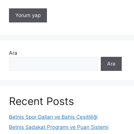
Ara
Ara
Recent Posts
Betnis Spor Dalları ve Bahis Çeşitliliği
Betnis Sadakat Programı ve Puan Sistemi