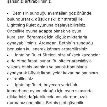
şansınızı artırabilirsiniz.
Betnis’in sunduğu avantajları göz önünde
bulundurarak, düşük riskli bir strateji ile
Lightning Rulet oyununa başlayabilirsiniz.
Öncelikle oyuna adapte olmak ve oyun
kurallarını öğrenmek için küçük miktarlarla
oynayabilirsiniz. Ardından, Betnis’in sunduğu
bonusları kullanarak kârınızı artırabilirsiniz.
Lightning Rulet Siteleri, size yüksek kazançlar
elde etme fırsatı sunar. Bu siteler aracılığıyla
yüksek bahis oranları ve şanslı bonuslarla
oynayarak büyük ikramiyeler kazanma şansınızı
artırabilirsiniz.
Lightning Rulet, heyecan verici bir
kumarhane oyunu olduğu için oyun sırasında
dikkatinizi dağıtabilecek unsurlardan uzak
durmanız önemlidir. Betnis gibi güvenilir