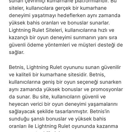
sunan çevrimiçi kumarhane platformlarıdır. Bu
siteler, kullanıcılara gerçek bir kumarhane
deneyimi yaşatmayı hedeflerken aynı zamanda
yüksek bahis oranları ve bonuslar sunarlar.
Lightning Rulet Siteleri, kullanıcılarına hızlı ve
kazançlı bir oyun deneyimi sunmanın yanı sıra
güvenli ödeme yöntemleri ve müşteri desteği de
sağlar.
Betnis, Lightning Rulet oyununu sunan güvenilir
ve kaliteli bir kumarhane sitesidir. Betnis,
kullanıcılarına geniş bir oyun seçeneği sunarken
aynı zamanda yüksek bonuslar ve promosyonlar
da sunar. Bu site, kullanıcıların güvenli ve
heyecan verici bir oyun deneyimi yaşamalarını
sağlayacak şekilde tasarlanmıştır. Betnis’in
sunduğu şanslı bonuslar ve yüksek bahis
oranları ile Lightning Rulet oyununda kazanma