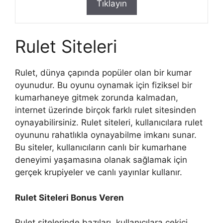
Tıklayın
Rulet Siteleri
Rulet, dünya çapında popüler olan bir kumar
oyunudur. Bu oyunu oynamak için fiziksel bir
kumarhaneye gitmek zorunda kalmadan,
internet üzerinde birçok farklı rulet sitesinden
oynayabilirsiniz. Rulet siteleri, kullanıcılara rulet
oyununu rahatlıkla oynayabilme imkanı sunar.
Bu siteler, kullanıcıların canlı bir kumarhane
deneyimi yaşamasına olanak sağlamak için
gerçek krupiyeler ve canlı yayınlar kullanır.
Rulet Siteleri Bonus Veren
Rulet sitelerinde bazıları, kullanıcılara çekici