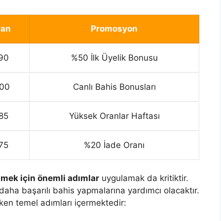
ran
Promosyon
.90
%50 İlk Üyelik Bonusu
.00
Canlı Bahis Bonusları
.85
Yüksek Oranlar Haftası
.75
%20 İade Oranı
tmek için önemli adımlar
uygulamak da kritiktir.
 daha başarılı bahis yapmalarına yardımcı olacaktır.
ken temel adımları içermektedir: