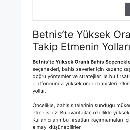
Betnis’te Yüksek Ora
Takip Etmenin Yollar
Betnis’te Yüksek Oranlı Bahis Seçenekler
seçenekleri, bahis severler için kazanç 
doğru yöntemler ve stratejiler ile bu fırsat
platformunda yüksek oranlı bahisleri etkin 
yollar.
Öncelikle, bahis sitelerinin sunduğu mük
etmelisiniz. Bu avantajlar, özellikle yüksek
Kullanıcıların bu fırsatları kaçırmamaları iç
almayı düşünebilirler.