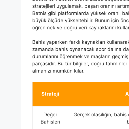
stratejileri uygulamak, başarı oranını artır
Betnis gibi platformlarda yüksek oranlı ba
büyük ölçüde yükseltebilir. Bunun için ö
öğrenmek ve doğru veri kaynaklarını kull
Bahis yaparken farklı kaynakları kullanarak
zamanda bahis oynanacak spor dalına dair
durumlarını öğrenmek ve maçların geçmiş p
parçasıdır. Bu tür bilgiler, doğru tahminl
almanızı mümkün kılar.
Strateji
A
Değer
Gerçek olasılığın, bahi
Bahisleri
b