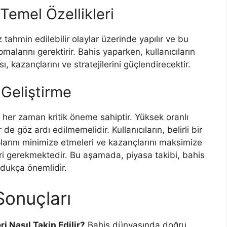
Temel Özellikleri
tahmin edilebilir olaylar üzerinde yapılır ve bu
malarını gerektirir. Bahis yaparken, kullanıcıların
 kazançlarını ve stratejilerini güçlendirecektir.
 Geliştirme
 her zaman kritik öneme sahiptir. Yüksek oranlı
 de göz ardı edilmemelidir. Kullanıcıların, belirli bir
arını minimize etmeleri ve kazançlarını maksimize
eleri gerekmektedir. Bu aşamada, piyasa takibi, bahis
oldukça önemlidir.
 Sonuçları
i Nasıl Takip Edilir?
Bahis dünyasında doğru