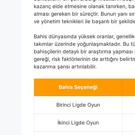
kazanç elde etmesine olanak tanırken, bahis
alması gereken bir süreçtir. Bunun yanı sıra
ve yönetim teknikleri ile başarılı bir şekilde
Bahis dünyasında yüksek oranlar, genellik
takımlar üzerinde yoğunlaşmaktadır. Bu tü
bahisçilerin detaylı bir araştırma yapması 
gereği, risk faktörlerinin de arttığını belir
kazanma şansı artırılabilir.
Bahis Seçeneği
Birinci Ligde Oyun
İkinci Ligde Oyun