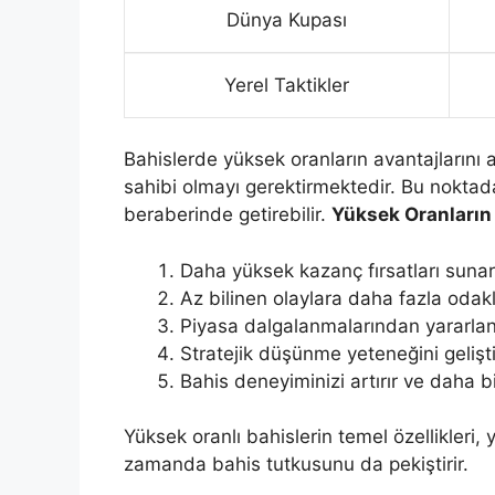
Dünya Kupası
Yerel Taktikler
Bahislerde yüksek oranların avantajların
sahibi olmayı gerektirmektedir. Bu noktada
beraberinde getirebilir.
Yüksek Oranların
Daha yüksek kazanç fırsatları sunar
Az bilinen olaylara daha fazla odak
Piyasa dalgalanmalarından yararlan
Stratejik düşünme yeteneğini geliştir
Bahis deneyiminizi artırır ve daha bi
Yüksek oranlı bahislerin temel özellikleri
zamanda bahis tutkusunu da pekiştirir.