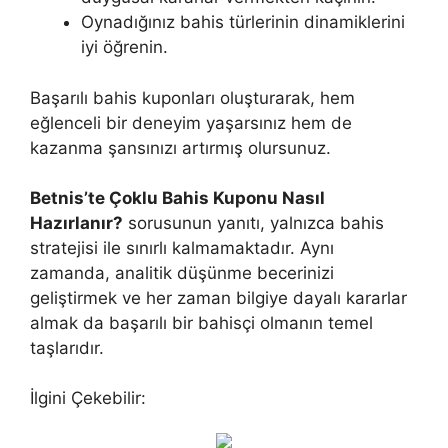
Oynadığınız bahis türlerinin dinamiklerini
iyi öğrenin.
Başarılı bahis kuponları oluşturarak, hem
eğlenceli bir deneyim yaşarsınız hem de
kazanma şansınızı artırmış olursunuz.
Betnis’te Çoklu Bahis Kuponu Nasıl
Hazırlanır?
sorusunun yanıtı, yalnızca bahis
stratejisi ile sınırlı kalmamaktadır. Aynı
zamanda, analitik düşünme becerinizi
geliştirmek ve her zaman bilgiye dayalı kararlar
almak da başarılı bir bahisçi olmanın temel
taşlarıdır.
İlgini Çekebilir: