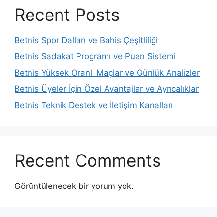
Recent Posts
Betnis Spor Dalları ve Bahis Çeşitliliği
Betnis Sadakat Programı ve Puan Sistemi
Betnis Yüksek Oranlı Maçlar ve Günlük Analizler
Betnis Üyeler İçin Özel Avantajlar ve Ayrıcalıklar
Betnis Teknik Destek ve İletişim Kanalları
Recent Comments
Görüntülenecek bir yorum yok.