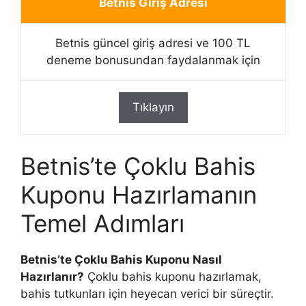
Betnis Giriş Adresi
Betnis güncel giriş adresi ve 100 TL
deneme bonusundan faydalanmak için
Tıklayın
Betnis’te Çoklu Bahis
Kuponu Hazırlamanın
Temel Adımları
Betnis’te Çoklu Bahis Kuponu Nasıl
Hazırlanır?
Çoklu bahis kuponu hazırlamak,
bahis tutkunları için heyecan verici bir süreçtir.