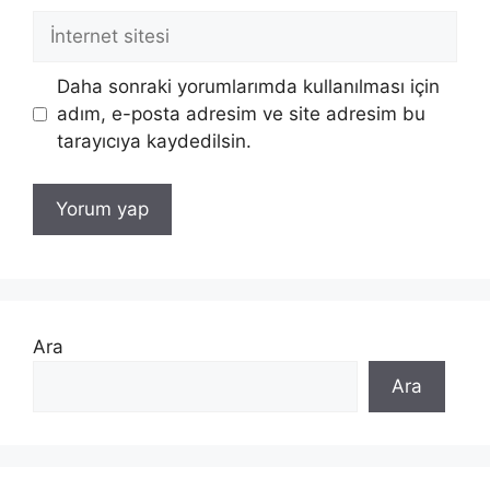
İnternet
sitesi
Daha sonraki yorumlarımda kullanılması için
adım, e-posta adresim ve site adresim bu
tarayıcıya kaydedilsin.
Ara
Ara