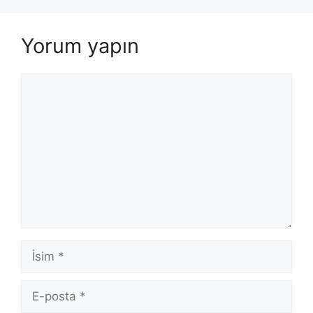
Yorum yapın
Yorum
İsim
E-
posta