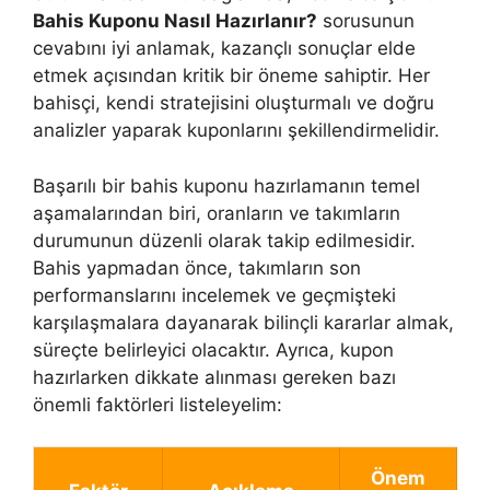
Bahis Kuponu Nasıl Hazırlanır?
sorusunun
cevabını iyi anlamak, kazançlı sonuçlar elde
etmek açısından kritik bir öneme sahiptir. Her
bahisçi, kendi stratejisini oluşturmalı ve doğru
analizler yaparak kuponlarını şekillendirmelidir.
Başarılı bir bahis kuponu hazırlamanın temel
aşamalarından biri, oranların ve takımların
durumunun düzenli olarak takip edilmesidir.
Bahis yapmadan önce, takımların son
performanslarını incelemek ve geçmişteki
karşılaşmalara dayanarak bilinçli kararlar almak,
süreçte belirleyici olacaktır. Ayrıca, kupon
hazırlarken dikkate alınması gereken bazı
önemli faktörleri listeleyelim:
Önem