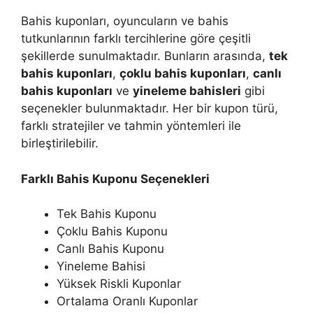
Bahis kuponları, oyuncuların ve bahis
tutkunlarının farklı tercihlerine göre çeşitli
şekillerde sunulmaktadır. Bunların arasında,
tek
bahis kuponları
,
çoklu bahis kuponları
,
canlı
bahis kuponları
ve
yineleme bahisleri
gibi
seçenekler bulunmaktadır. Her bir kupon türü,
farklı stratejiler ve tahmin yöntemleri ile
birleştirilebilir.
Farklı Bahis Kuponu Seçenekleri
Tek Bahis Kuponu
Çoklu Bahis Kuponu
Canlı Bahis Kuponu
Yineleme Bahisi
Yüksek Riskli Kuponlar
Ortalama Oranlı Kuponlar