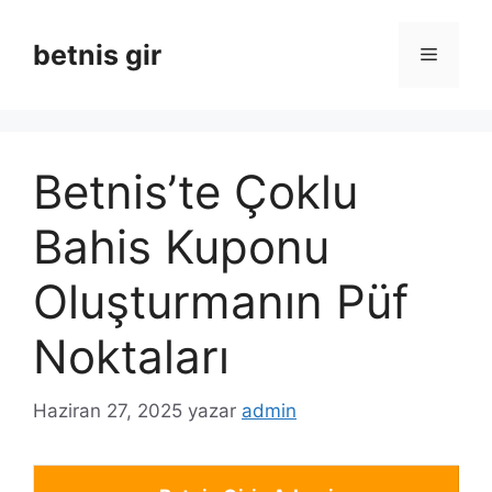
İçeriğe
atla
betnis gir
Menü
Betnis’te Çoklu
Bahis Kuponu
Oluşturmanın Püf
Noktaları
Haziran 27, 2025
yazar
admin