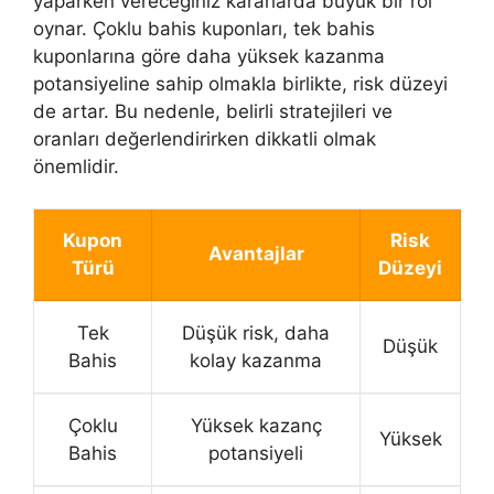
yaparken vereceğiniz kararlarda büyük bir rol
oynar. Çoklu bahis kuponları, tek bahis
kuponlarına göre daha yüksek kazanma
potansiyeline sahip olmakla birlikte, risk düzeyi
de artar. Bu nedenle, belirli stratejileri ve
oranları değerlendirirken dikkatli olmak
önemlidir.
Kupon
Risk
Avantajlar
Türü
Düzeyi
Tek
Düşük risk, daha
Düşük
Bahis
kolay kazanma
Çoklu
Yüksek kazanç
Yüksek
Bahis
potansiyeli