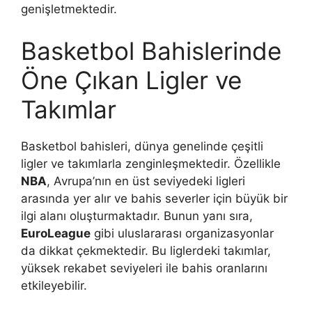
genişletmektedir.
Basketbol Bahislerinde
Öne Çıkan Ligler ve
Takımlar
Basketbol bahisleri, dünya genelinde çeşitli
ligler ve takımlarla zenginleşmektedir. Özellikle
NBA
, Avrupa’nın en üst seviyedeki ligleri
arasında yer alır ve bahis severler için büyük bir
ilgi alanı oluşturmaktadır. Bunun yanı sıra,
EuroLeague
gibi uluslararası organizasyonlar
da dikkat çekmektedir. Bu liglerdeki takımlar,
yüksek rekabet seviyeleri ile bahis oranlarını
etkileyebilir.