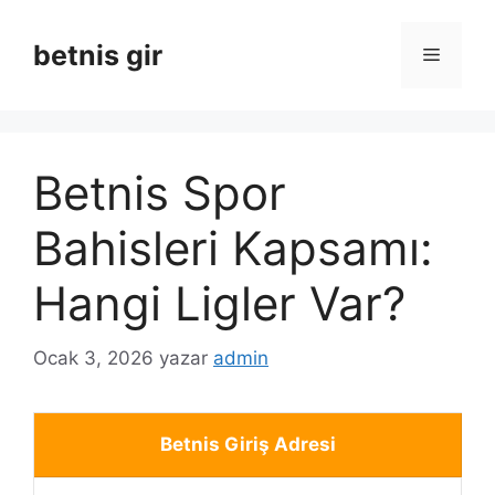
İçeriğe
atla
betnis gir
Menü
Betnis Spor
Bahisleri Kapsamı:
Hangi Ligler Var?
Ocak 3, 2026
yazar
admin
Betnis Giriş Adresi