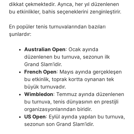
dikkat çekmektedir. Ayrıca, her yıl düzenlenen
bu etkinlikler, bahis seçeneklerini zenginleştirir.
En popüler tenis turnuvalarından bazıları
şunlardır:
Australian Open
: Ocak ayında
düzenlenen bu turnuva, sezonun ilk
Grand Slam’idir.
French Open
: Mayıs ayında gerçekleşen
bu etkinlik, toprak kortta oynanan tek
büyük turnuvadır.
Wimbledon
: Temmuz ayında düzenlenen
bu turnuva, tenis dünyasının en prestijli
organizasyonlarından biridir.
US Open
: Eylül ayında yapılan bu turnuva,
sezonun son Grand Slam’idir.