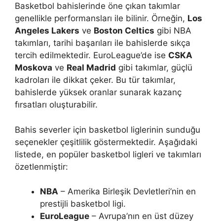
Basketbol bahislerinde öne çıkan takımlar
genellikle performansları ile bilinir. Örneğin,
Los
Angeles Lakers
ve
Boston Celtics
gibi NBA
takımları, tarihi başarıları ile bahislerde sıkça
tercih edilmektedir. EuroLeague’de ise
CSKA
Moskova
ve
Real Madrid
gibi takımlar, güçlü
kadroları ile dikkat çeker. Bu tür takımlar,
bahislerde yüksek oranlar sunarak kazanç
fırsatları oluşturabilir.
Bahis severler için basketbol liglerinin sunduğu
seçenekler çeşitlilik göstermektedir. Aşağıdaki
listede, en popüler basketbol ligleri ve takımları
özetlenmiştir:
NBA
– Amerika Birleşik Devletleri’nin en
prestijli basketbol ligi.
EuroLeague
– Avrupa’nın en üst düzey