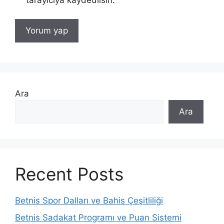
Ara
Ara
Recent Posts
Betnis Spor Dalları ve Bahis Çeşitliliği
Betnis Sadakat Programı ve Puan Sistemi