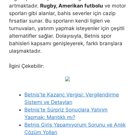
artmaktadır.
Rugby, Amerikan futbolu
ve motor
sporları gibi alanlar, bahis severler için cazip
fırsatlar sunar. Bu sporların kendi ligleri ve
turnuvaları, yatırım yapmak isteyenler için çeşitli
alternatifler sağlar. Dolayısıyla, Betnis spor
bahisleri kapsamı genişleyerek, farklı branşlara
ulaşmaktadır.
İlgini Çekebilir:
Betnis'te Kazanç Vergisi: Vergilendirme
Sistemi ve Detayları
Betnis'te Sürpriz Sonuçlara Yatırım
Yapmak: Mantıklı mı?
Betnis Giriş Yapamıyorum Sorunu ve Anlık
Çözüm Yolları