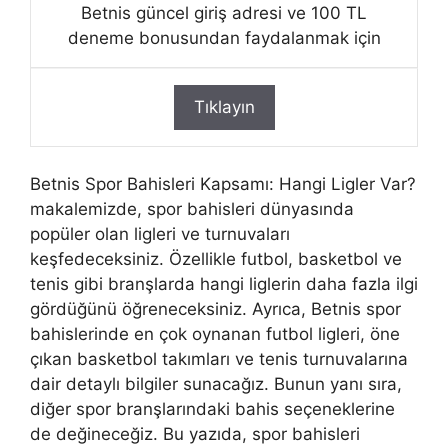
Betnis güncel giriş adresi ve 100 TL
deneme bonusundan faydalanmak için
Tıklayın
Betnis Spor Bahisleri Kapsamı: Hangi Ligler Var?
makalemizde, spor bahisleri dünyasında
popüler olan ligleri ve turnuvaları
keşfedeceksiniz. Özellikle futbol, basketbol ve
tenis gibi branşlarda hangi liglerin daha fazla ilgi
gördüğünü öğreneceksiniz. Ayrıca, Betnis spor
bahislerinde en çok oynanan futbol ligleri, öne
çıkan basketbol takımları ve tenis turnuvalarına
dair detaylı bilgiler sunacağız. Bunun yanı sıra,
diğer spor branşlarındaki bahis seçeneklerine
de değineceğiz. Bu yazıda, spor bahisleri