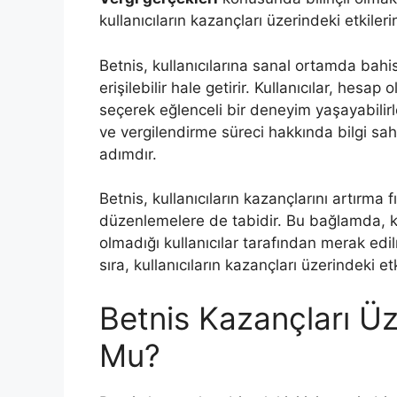
kullanıcıların kazançları üzerindeki etkiler
Betnis, kullanıcılarına sanal ortamda ba
erişilebilir hale getirir. Kullanıcılar, hesa
seçerek eğlenceli bir deneyim yaşayabilirle
ve vergilendirme süreci hakkında bilgi sah
adımdır.
Betnis, kullanıcıların kazançlarını artırma
düzenlemelere de tabidir. Bu bağlamda, kaz
olmadığı kullanıcılar tarafından merak edil
sıra, kullanıcıların kazançları üzerindeki e
Betnis Kazançları Üz
Mu?