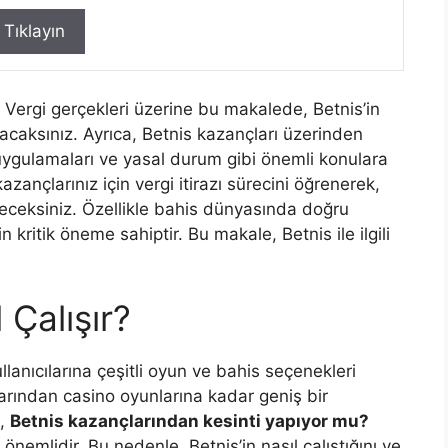
Tıklayın
 Vergi gerçekleri üzerine bu makalede, Betnis’in
ulacaksınız. Ayrıca, Betnis kazançları üzerinden
 uygulamaları ve yasal durum gibi önemli konulara
azançlarınız için vergi itirazı sürecini öğrenerek,
deceksiniz. Özellikle bahis dünyasında doğru
 kritik öneme sahiptir. Bu makale, Betnis ile ilgili
 Çalışır?
llanıcılarına çeşitli oyun ve bahis seçenekleri
larından casino oyunlarına kadar geniş bir
k,
Betnis kazançlarından kesinti yapıyor mu?
nemlidir. Bu nedenle, Betnis’in nasıl çalıştığını ve