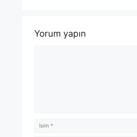
Yorum yapın
Yorum
İsim