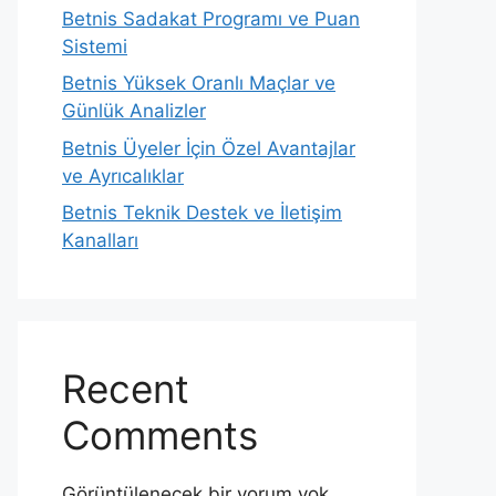
Betnis Sadakat Programı ve Puan
Sistemi
Betnis Yüksek Oranlı Maçlar ve
Günlük Analizler
Betnis Üyeler İçin Özel Avantajlar
ve Ayrıcalıklar
Betnis Teknik Destek ve İletişim
Kanalları
Recent
Comments
Görüntülenecek bir yorum yok.