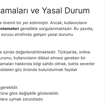
lamaları ve Yasal Durum
 önemli bir yer edinmiştir. Ancak, kullanıcıların
enlemeleri
genellikle sorgulanmaktadır. Bu yazıda,
u sorusu etrafında gelişen yasal durumu
ve içinde değerlendirilmektedir. Türkiye’de, online
rumu, kullanıcıların dikkat etmesi gereken bir
amaları hakkında bilgi sahibi olmak, bahis severler
maddeleri göz önünde bulundurmak faydalı
ereklidir.
üne göre değişiklik gösterebilir.
elere uymak zorundadır.