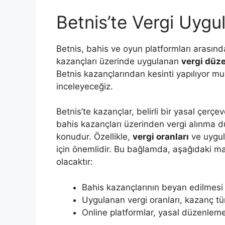
Betnis’te Vergi Uygu
Betnis, bahis ve oyun platformları arasında
kazançları üzerinde uygulanan
vergi düz
Betnis kazançlarından kesinti yapılıyor m
inceleyeceğiz.
Betnis’te kazançlar, belirli bir yasal çerçe
bahis kazançları üzerinden vergi alınma du
konudur. Özellikle,
vergi oranları
ve uygul
için önemlidir. Bu bağlamda, aşağıdaki 
olacaktır:
Bahis kazançlarının beyan edilmesi g
Uygulanan vergi oranları, kazanç tür
Online platformlar, yasal düzenlem