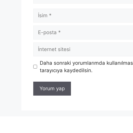
İsim
E-
posta
İnternet
sitesi
Daha sonraki yorumlarımda kullanılması
tarayıcıya kaydedilsin.