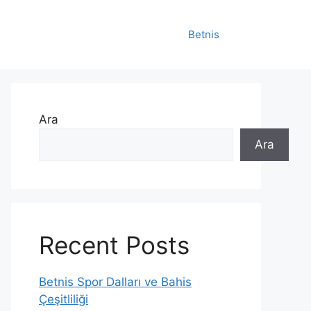
Betnis
Ara
Ara
Recent Posts
Betnis Spor Dalları ve Bahis
Çeşitliliği