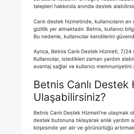
talepleri hakkında anında destek alabilirsi
Canlı destek hizmetinde, kullanıcıların en
gizlilik yer almaktadır. Betnis, kullanıcı bil
Bu nedenle, kullanıcılar kendilerini güvende 
Ayrıca, Betnis Canlı Destek Hizmeti, 7/24 u
Kullanıcılar, istedikleri zaman yardım alabi
avantaj sağlar ve kullanıcı memnuniyetini ar
Betnis Canlı Destek 
Ulaşabilirsiniz?
Betnis Canlı Destek Hizmeti’ne ulaşmak old
destek butonuna tıklayarak anlık yardım ala
köşesinde yer alır ve görünürlüğü artırmak 