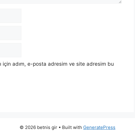
 için adım, e-posta adresim ve site adresim bu
© 2026 betnis gir
• Built with
GeneratePress