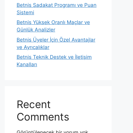
Betnis Sadakat Programı ve Puan
Sistemi
Betnis Yüksek Oranlı Maçlar ve
Günlük Analizler
Betnis Üyeler İçin Özel Avantajlar
ve Ayrıcalıklar
Betnis Teknik Destek ve İletişim
Kanalları
Recent
Comments
Görüntülenecek bir yorum yok.