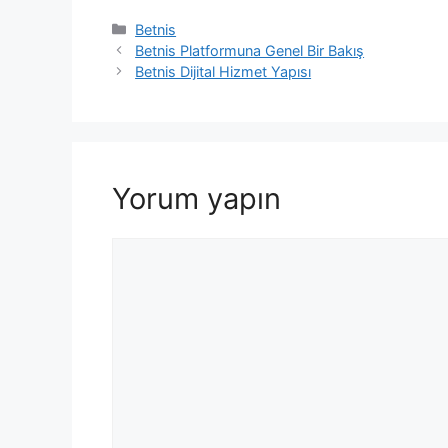
Kategoriler
Betnis
Betnis Platformuna Genel Bir Bakış
Betnis Dijital Hizmet Yapısı
Yorum yapın
Yorum