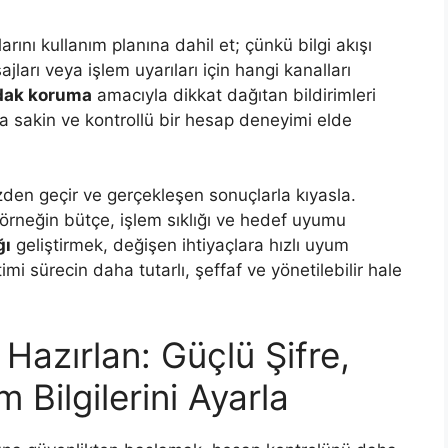
larını kullanım planına dahil et; çünkü bilgi akışı
ları veya işlem uyarıları için hangi kanalları
dak koruma
amacıyla dikkat dağıtan bildirimleri
a sakin ve kontrollü bir hesap deneyimi elde
gözden geçir ve gerçekleşen sonuçlarla kıyasla.
r; örneğin bütçe, işlem sıklığı ve hedef uyumu
ğı
geliştirmek, değişen ihtiyaçlara hızlı uyum
i sürecin daha tutarlı, şeffaf ve yönetilebilir hale
azırlan: Güçlü Şifre,
 Bilgilerini Ayarla