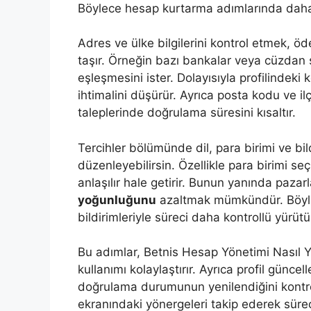
Böylece hesap kurtarma adımlarında daha hı
Adres ve ülke bilgilerini kontrol etmek,
taşır. Örneğin bazı bankalar veya cüzdan se
eşleşmesini ister. Dolayısıyla profilindeki
ihtimalini düşürür. Ayrıca posta kodu ve il
taleplerinde doğrulama süresini kısaltır.
Tercihler bölümünde dil, para birimi ve bild
düzenleyebilirsin. Özellikle para birimi s
anlaşılır hale getirir. Bunun yanında pazar
yoğunluğunu
azaltmak mümkündür. Böylece
bildirimleriyle süreci daha kontrollü yürüt
Bu adımlar, Betnis Hesap Yönetimi Nasıl Yap
kullanımı kolaylaştırır. Ayrıca profil günce
doğrulama durumunun yenilendiğini kontro
ekranındaki yönergeleri takip ederek süreci