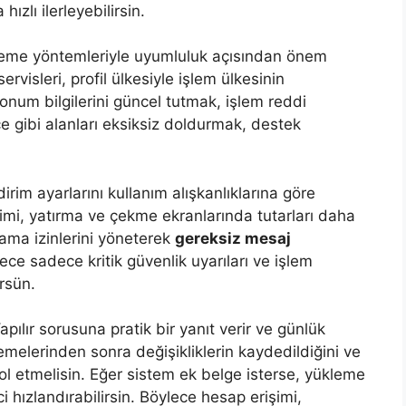
zlı ilerleyebilirsin.
 ödeme yöntemleriyle uyumluluk açısından önem
rvisleri, profil ülkesiyle işlem ülkesinin
 konum bilgilerini güncel tutmak, işlem reddi
çe gibi alanları eksiksiz doldurmak, destek
irim ayarlarını kullanım alışkanlıklarına göre
eçimi, yatırma ve çekme ekranlarında tutarları daha
lama izinlerini yöneterek
gereksiz mesaj
 sadece kritik güvenlik uyarıları ve işlem
ürsün.
ılır sorusuna pratik bir yanıt verir ve günlük
llemelerinden sonra değişikliklerin kaydedildiğini ve
l etmelisin. Eğer sistem ek belge isterse, yükleme
 hızlandırabilirsin. Böylece hesap erişimi,