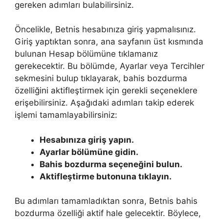
gereken adımları bulabilirsiniz.
Öncelikle, Betnis hesabınıza giriş yapmalısınız.
Giriş yaptıktan sonra, ana sayfanın üst kısmında
bulunan Hesap bölümüne tıklamanız
gerekecektir. Bu bölümde, Ayarlar veya Tercihler
sekmesini bulup tıklayarak, bahis bozdurma
özelliğini aktifleştirmek için gerekli seçeneklere
erişebilirsiniz. Aşağıdaki adımları takip ederek
işlemi tamamlayabilirsiniz:
Hesabınıza giriş yapın.
Ayarlar bölümüne gidin.
Bahis bozdurma seçeneğini bulun.
Aktifleştirme butonuna tıklayın.
Bu adımları tamamladıktan sonra, Betnis bahis
bozdurma özelliği aktif hale gelecektir. Böylece,