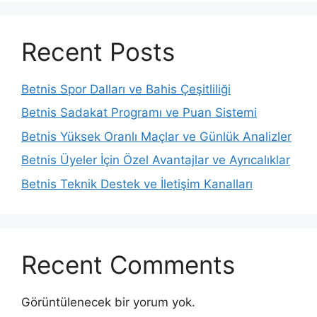
Recent Posts
Betnis Spor Dalları ve Bahis Çeşitliliği
Betnis Sadakat Programı ve Puan Sistemi
Betnis Yüksek Oranlı Maçlar ve Günlük Analizler
Betnis Üyeler İçin Özel Avantajlar ve Ayrıcalıklar
Betnis Teknik Destek ve İletişim Kanalları
Recent Comments
Görüntülenecek bir yorum yok.