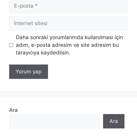
E-
posta
İnternet
sitesi
Daha sonraki yorumlarımda kullanılması için
adım, e-posta adresim ve site adresim bu
tarayıcıya kaydedilsin.
Ara
Ara