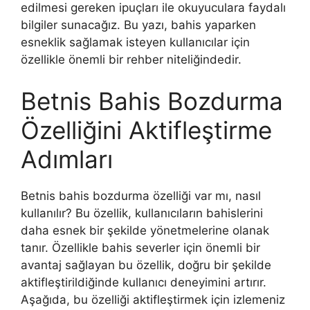
edilmesi gereken ipuçları ile okuyuculara faydalı
bilgiler sunacağız. Bu yazı, bahis yaparken
esneklik sağlamak isteyen kullanıcılar için
özellikle önemli bir rehber niteliğindedir.
Betnis Bahis Bozdurma
Özelliğini Aktifleştirme
Adımları
Betnis bahis bozdurma özelliği var mı, nasıl
kullanılır? Bu özellik, kullanıcıların bahislerini
daha esnek bir şekilde yönetmelerine olanak
tanır. Özellikle bahis severler için önemli bir
avantaj sağlayan bu özellik, doğru bir şekilde
aktifleştirildiğinde kullanıcı deneyimini artırır.
Aşağıda, bu özelliği aktifleştirmek için izlemeniz