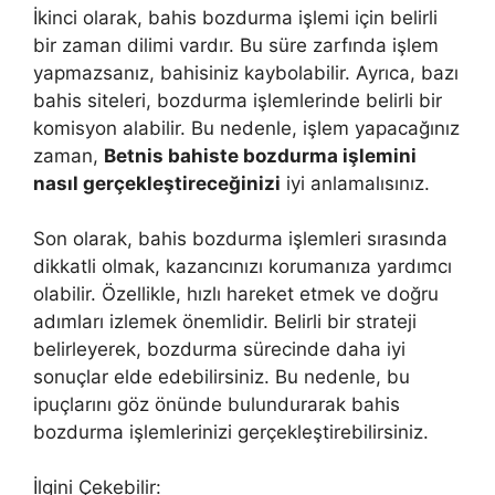
İkinci olarak, bahis bozdurma işlemi için belirli
bir zaman dilimi vardır. Bu süre zarfında işlem
yapmazsanız, bahisiniz kaybolabilir. Ayrıca, bazı
bahis siteleri, bozdurma işlemlerinde belirli bir
komisyon alabilir. Bu nedenle, işlem yapacağınız
zaman,
Betnis bahiste bozdurma işlemini
nasıl gerçekleştireceğinizi
iyi anlamalısınız.
Son olarak, bahis bozdurma işlemleri sırasında
dikkatli olmak, kazancınızı korumanıza yardımcı
olabilir. Özellikle, hızlı hareket etmek ve doğru
adımları izlemek önemlidir. Belirli bir strateji
belirleyerek, bozdurma sürecinde daha iyi
sonuçlar elde edebilirsiniz. Bu nedenle, bu
ipuçlarını göz önünde bulundurarak bahis
bozdurma işlemlerinizi gerçekleştirebilirsiniz.
İlgini Çekebilir: