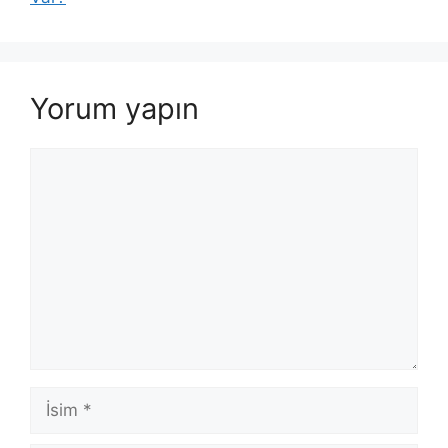
Yorum yapın
Yorum
İsim