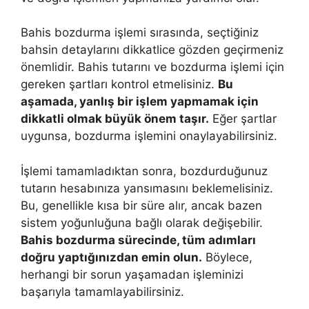
Bahis bozdurma işlemi sırasında, seçtiğiniz
bahsin detaylarını dikkatlice gözden geçirmeniz
önemlidir. Bahis tutarını ve bozdurma işlemi için
gereken şartları kontrol etmelisiniz.
Bu
aşamada, yanlış bir işlem yapmamak için
dikkatli olmak büyük önem taşır.
Eğer şartlar
uygunsa, bozdurma işlemini onaylayabilirsiniz.
İşlemi tamamladıktan sonra, bozdurduğunuz
tutarın hesabınıza yansımasını beklemelisiniz.
Bu, genellikle kısa bir süre alır, ancak bazen
sistem yoğunluğuna bağlı olarak değişebilir.
Bahis bozdurma sürecinde, tüm adımları
doğru yaptığınızdan emin olun.
Böylece,
herhangi bir sorun yaşamadan işleminizi
başarıyla tamamlayabilirsiniz.