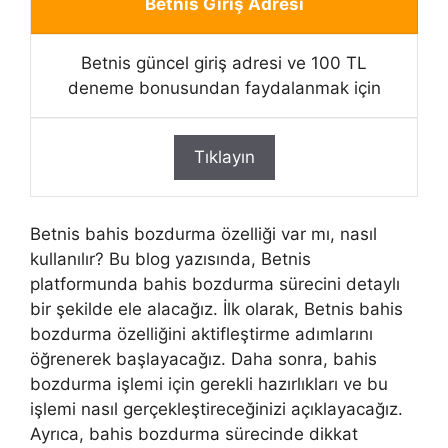
Betnis Giriş Adresi
Betnis güncel giriş adresi ve 100 TL
deneme bonusundan faydalanmak için
Tıklayın
Betnis bahis bozdurma özelliği var mı, nasıl
kullanılır? Bu blog yazısında, Betnis
platformunda bahis bozdurma sürecini detaylı
bir şekilde ele alacağız. İlk olarak, Betnis bahis
bozdurma özelliğini aktifleştirme adımlarını
öğrenerek başlayacağız. Daha sonra, bahis
bozdurma işlemi için gerekli hazırlıkları ve bu
işlemi nasıl gerçekleştireceğinizi açıklayacağız.
Ayrıca, bahis bozdurma sürecinde dikkat