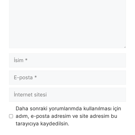
İsim
E-
posta
İnternet
sitesi
Daha sonraki yorumlarımda kullanılması için
adım, e-posta adresim ve site adresim bu
tarayıcıya kaydedilsin.