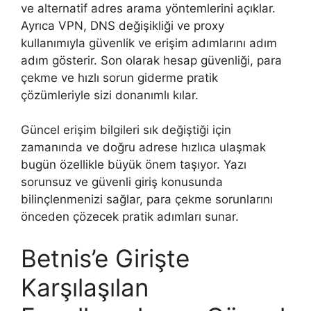
ve alternatif adres arama yöntemlerini açıklar.
Ayrıca VPN, DNS değişikliği ve proxy
kullanımıyla güvenlik ve erişim adımlarını adım
adım gösterir. Son olarak hesap güvenliği, para
çekme ve hızlı sorun giderme pratik
çözümleriyle sizi donanımlı kılar.
Güncel erişim bilgileri sık değiştiği için
zamanında ve doğru adrese hızlıca ulaşmak
bugün özellikle büyük önem taşıyor. Yazı
sorunsuz ve güvenli giriş konusunda
bilinçlenmenizi sağlar, para çekme sorunlarını
önceden çözecek pratik adımları sunar.
Betnis’e Girişte
Karşılaşılan