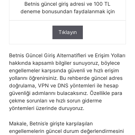
Betnis güncel giriş adresi ve 100 TL
deneme bonusundan faydalanmak için
Tıklayın
Betnis Güncel Giriş Alternatifleri ve Erişim Yolları
hakkında kapsamlı bilgiler sunuyoruz, böylece
engellemeler karşısında güvenli ve hızlı erişim
yollarını öğrenirsiniz. Bu rehberde güncel adres
doğrulama, VPN ve DNS yöntemleri ile hesap
güvenliği adımlarını bulacaksınız. Özellikle para
çekme sorunları ve hızlı sorun giderme
yöntemleri üzerinde duruyoruz.
Makale, Betnis’e girişte karşılaşılan
engellemelerin güncel durum değerlendirmesini