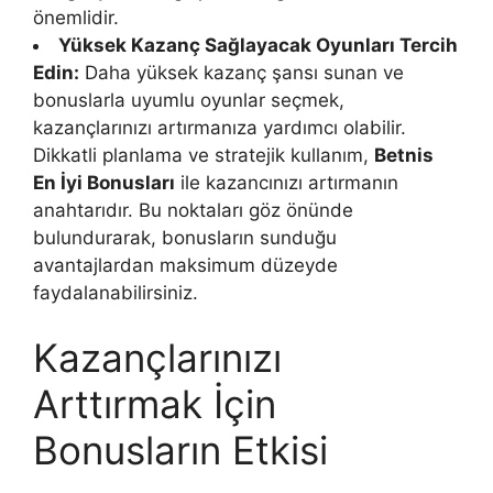
önemlidir.
Yüksek Kazanç Sağlayacak Oyunları Tercih
Edin:
Daha yüksek kazanç şansı sunan ve
bonuslarla uyumlu oyunlar seçmek,
kazançlarınızı artırmanıza yardımcı olabilir.
Dikkatli planlama ve stratejik kullanım,
Betnis
En İyi Bonusları
ile kazancınızı artırmanın
anahtarıdır. Bu noktaları göz önünde
bulundurarak, bonusların sunduğu
avantajlardan maksimum düzeyde
faydalanabilirsiniz.
Kazançlarınızı
Arttırmak İçin
Bonusların Etkisi