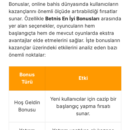
Bonuslar, online bahis dünyasında kullanıcıların
kazançlarını önemli ölçüde artırabildiği fırsatlar
sunar. Özellikle
Betnis En İyi Bonusları
arasında
yer alan seçenekler, oyuncuların hem
başlangıçta hem de mevcut oyunlarda ekstra
avantajlar elde etmelerini sağlar. İşte bonusların
kazançlar üzerindeki etkilerini analiz eden bazı
önemli noktalar:
Bonus
Etki
Türü
Yeni kullanıcılar için cazip bir
Hoş Geldin
başlangıç yapma fırsatı
Bonusu
sunar.