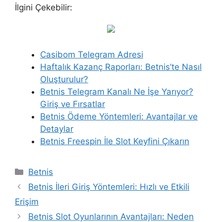
İlgini Çekebilir:
Casibom Telegram Adresi
Haftalık Kazanç Raporları: Betnis’te Nasıl
Oluşturulur?
Betnis Telegram Kanalı Ne İşe Yarıyor?
Giriş ve Fırsatlar
Betnis Ödeme Yöntemleri: Avantajlar ve
Detaylar
Betnis Freespin İle Slot Keyfini Çıkarın
Kategoriler
Betnis
Betnis İleri Giriş Yöntemleri: Hızlı ve Etkili
Erişim
Betnis Slot Oyunlarının Avantajları: Neden