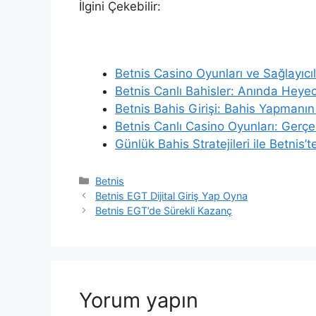
İlgini Çekebilir:
Betnis Casino Oyunları ve Sağlayıcıla
Betnis Canlı Bahisler: Anında Heye
Betnis Bahis Girişi: Bahis Yapmanın
Betnis Canlı Casino Oyunları: Gerç
Günlük Bahis Stratejileri ile Betnis’
Kategoriler
Betnis
Betnis EGT Dijital Giriş Yap Oyna
Betnis EGT’de Sürekli Kazanç
Yorum yapın