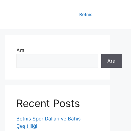
Betnis
Ara
Ara
Recent Posts
Betnis Spor Dalları ve Bahis
Çeşitliliği