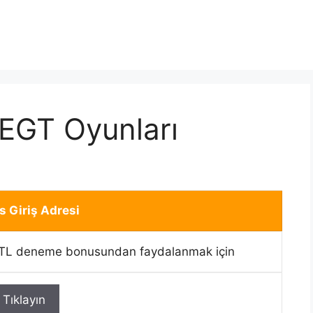
 EGT Oyunları
s Giriş Adresi
00 TL deneme bonusundan faydalanmak için
Tıklayın