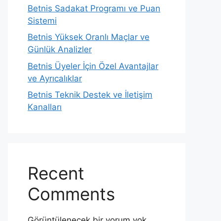
Betnis Sadakat Programı ve Puan
Sistemi
Betnis Yüksek Oranlı Maçlar ve
Günlük Analizler
Betnis Üyeler İçin Özel Avantajlar
ve Ayrıcalıklar
Betnis Teknik Destek ve İletişim
Kanalları
Recent
Comments
Görüntülenecek bir yorum yok.