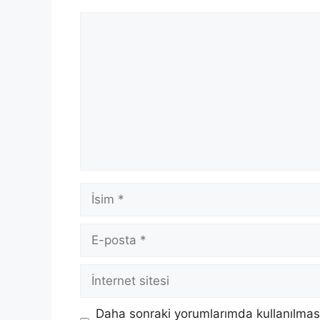
Yorum
İsim
E-
posta
İnternet
sitesi
Daha sonraki yorumlarımda kullanılması