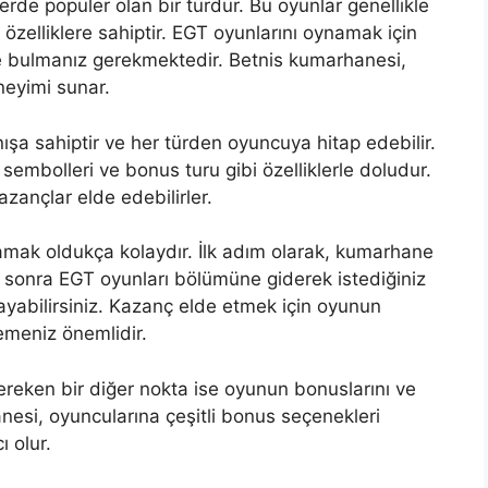
rde popüler olan bir türdür. Bu oyunlar genellikle
i özelliklere sahiptir. EGT oyunlarını oynamak için
ne bulmanız gerekmektedir. Betnis kumarhanesi,
neyimi sunar.
nışa sahiptir ve her türden oyuncuya hitap edebilir.
 sembolleri ve bonus turu gibi özelliklerle doludur.
zançlar elde edebilirler.
mak oldukça kolaydır. İlk adım olarak, kumarhane
 sonra EGT oyunları bölümüne giderek istediğiniz
yabilirsiniz. Kazanç elde etmek için oyunun
emeniz önemlidir.
reken bir diğer nokta ise oyunun bonuslarını ve
anesi, oyuncularına çeşitli bonus seçenekleri
ı olur.