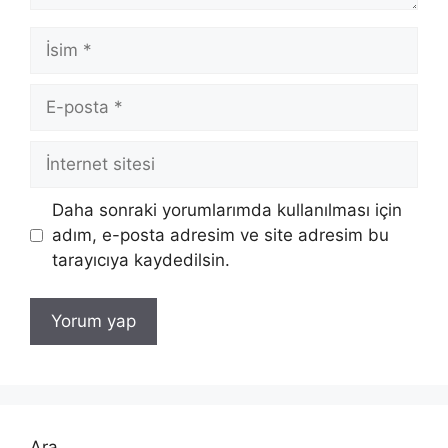
İsim
E-
posta
İnternet
sitesi
Daha sonraki yorumlarımda kullanılması için
adım, e-posta adresim ve site adresim bu
tarayıcıya kaydedilsin.
Ara