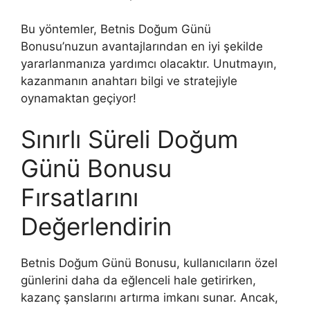
Bu yöntemler, Betnis Doğum Günü
Bonusu’nuzun avantajlarından en iyi şekilde
yararlanmanıza yardımcı olacaktır. Unutmayın,
kazanmanın anahtarı bilgi ve stratejiyle
oynamaktan geçiyor!
Sınırlı Süreli Doğum
Günü Bonusu
Fırsatlarını
Değerlendirin
Betnis Doğum Günü Bonusu, kullanıcıların özel
günlerini daha da eğlenceli hale getirirken,
kazanç şanslarını artırma imkanı sunar. Ancak,