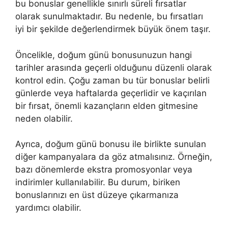
bu bonuslar genellikle sınırlı süreli fırsatlar
olarak sunulmaktadır. Bu nedenle, bu fırsatları
iyi bir şekilde değerlendirmek büyük önem taşır.
Öncelikle, doğum günü bonusunuzun hangi
tarihler arasında geçerli olduğunu düzenli olarak
kontrol edin. Çoğu zaman bu tür bonuslar belirli
günlerde veya haftalarda geçerlidir ve kaçırılan
bir fırsat, önemli kazançların elden gitmesine
neden olabilir.
Ayrıca, doğum günü bonusu ile birlikte sunulan
diğer kampanyalara da göz atmalısınız. Örneğin,
bazı dönemlerde ekstra promosyonlar veya
indirimler kullanılabilir. Bu durum, biriken
bonuslarınızı en üst düzeye çıkarmanıza
yardımcı olabilir.