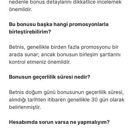
nedenle bonus detaylarını dikkatlice incelemek
önemlidir.
Bu bonusu başka hangi promosyonlarla
birleştirebilirim?
Betnis, genellikle birden fazla promosyonu bir
arada sunar; ancak bonusun birleşim şartlarını
kontrol etmeniz önemlidir.
Bonusun geçerlilik süresi nedir?
Betnis doğum günü bonusunun geçerlilik süresi,
alındığı tarihten itibaren genellikle 30 gün olarak
belirlenmiştir.
Hesabımda sorun varsa ne yapmalıyım?