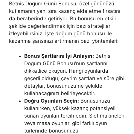
Betnis Doğum Günü Bonusu, özel gününüzü
kutlamanın yanı sıra kazanç elde etme fırsatını
da beraberinde getiriyor. Bu bonusu en etkili
şekilde değerlendirmek için bazı stratejiler
izleyebilirsiniz. İşte doğum günü bonusu ile
kazanma şansınızı artırmanın bazı yöntemleri:
Bonus Şartlarını İyi Anlayın:
Betnis
Doğum Günü Bonusu’nun şartlarını
dikkatlice okuyun. Hangi oyunlarda
geçerli olduğu, çevrim şartları ve süre gibi
detaylar, bonusunuzu ne şekilde
kullanacağınızı belirleyecektir.
Doğru Oyunları Seçin:
Bonusunuzu
kullanırken, yüksek kazanç potansiyeli
sunan oyunları tercih edin. Slot makineleri
veya masa oyunları gibi farklı oyun
türlerinde bonusunuzu