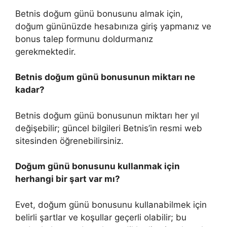
Betnis doğum günü bonusunu almak için,
doğum gününüzde hesabınıza giriş yapmanız ve
bonus talep formunu doldurmanız
gerekmektedir.
Betnis doğum günü bonusunun miktarı ne
kadar?
Betnis doğum günü bonusunun miktarı her yıl
değişebilir; güncel bilgileri Betnis’in resmi web
sitesinden öğrenebilirsiniz.
Doğum günü bonusunu kullanmak için
herhangi bir şart var mı?
Evet, doğum günü bonusunu kullanabilmek için
belirli şartlar ve koşullar geçerli olabilir; bu