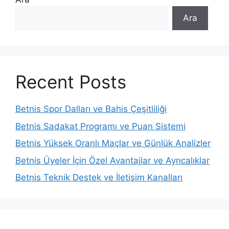
Ara
Recent Posts
Betnis Spor Dalları ve Bahis Çeşitliliği
Betnis Sadakat Programı ve Puan Sistemi
Betnis Yüksek Oranlı Maçlar ve Günlük Analizler
Betnis Üyeler İçin Özel Avantajlar ve Ayrıcalıklar
Betnis Teknik Destek ve İletişim Kanalları