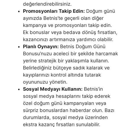
değerlendirebilirsiniz.
Promosyonları Takip Edin:
Doğum günü
ayınızda Betnis’te geçerli olan diğer
kampanya ve promosyonları takip edin.
Ek bonuslar veya bedava dönüş fırsatları,
kazancınızı artırmanıza yardımcı olabilir.
Planlı Oynayın:
Betnis Doğum Günü
Bonusu’nuzu aceleci bir şekilde harcamak
yerine stratejik bir yaklaşımla kullanın.
Belirlediğiniz bütçeye sadık kalarak ve
kayıplarınızı kontrol altında tutarak
oyununuzu yönetin.
Sosyal Medyayı Kullanın:
Betnis’in
sosyal medya hesaplarını takip ederek
özel doğum günü kampanyaları veya
sürpriz bonuslardan haberdar olun. Bazı
durumlarda, sosyal medya üzerinden
ekstra kazanç fırsatları sunulabilir.