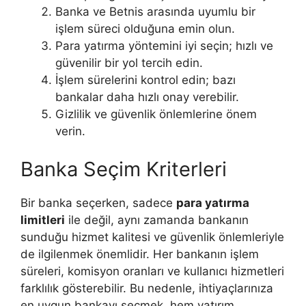
Banka ve Betnis arasında uyumlu bir
işlem süreci olduğuna emin olun.
Para yatırma yöntemini iyi seçin; hızlı ve
güvenilir bir yol tercih edin.
İşlem sürelerini kontrol edin; bazı
bankalar daha hızlı onay verebilir.
Gizlilik ve güvenlik önlemlerine önem
verin.
Banka Seçim Kriterleri
Bir banka seçerken, sadece
para yatırma
limitleri
ile değil, aynı zamanda bankanın
sunduğu hizmet kalitesi ve güvenlik önlemleriyle
de ilgilenmek önemlidir. Her bankanın işlem
süreleri, komisyon oranları ve kullanıcı hizmetleri
farklılık gösterebilir. Bu nedenle, ihtiyaçlarınıza
en uygun bankayı seçmek, hem yatırım