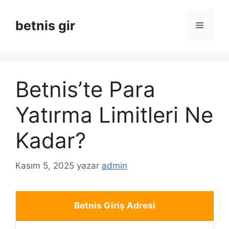
İçeriğe
atla
betnis gir
Menü
Betnis’te Para
Yatırma Limitleri Ne
Kadar?
Kasım 5, 2025
yazar
admin
Betnis Giriş Adresi