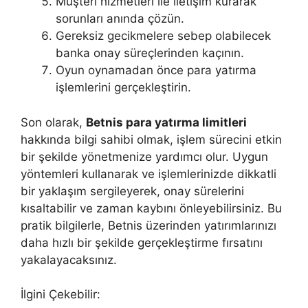
Müşteri hizmetleri ile iletişim kurarak
sorunları anında çözün.
Gereksiz gecikmelere sebep olabilecek
banka onay süreçlerinden kaçının.
Oyun oynamadan önce para yatırma
işlemlerini gerçekleştirin.
Son olarak,
Betnis para yatırma limitleri
hakkında bilgi sahibi olmak, işlem sürecini etkin
bir şekilde yönetmenize yardımcı olur. Uygun
yöntemleri kullanarak ve işlemlerinizde dikkatli
bir yaklaşım sergileyerek, onay sürelerini
kısaltabilir ve zaman kaybını önleyebilirsiniz. Bu
pratik bilgilerle, Betnis üzerinden yatırımlarınızı
daha hızlı bir şekilde gerçekleştirme fırsatını
yakalayacaksınız.
İlgini Çekebilir: