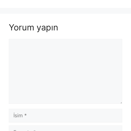
Yorum yapın
Yorum
İsim
E-