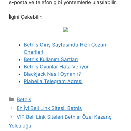
e-posta ve telefon gibi yöntemlerle ulaşılabilir.
İlgini Çekebilir:
Betnis Giriş Sayfasında Hızlı Çözüm
Önerileri
Betnis Kullanım Şartları
Betnis Oyunlar Hata Veriyor
Blackjack Nasıl Oynanır?
Piabella Telegram Adresi
Kategoriler
Betnis
En İyi Bell Link Sitesi: Betnis
VIP Bell Link Siteleri Betnis: Özel Kazanç
Yolculuğu