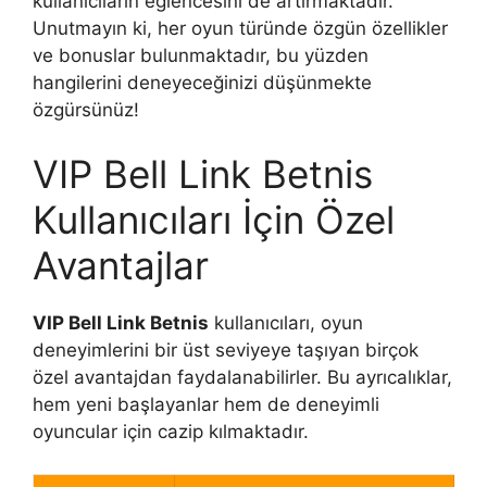
kullanıcıların eğlencesini de artırmaktadır.
Unutmayın ki, her oyun türünde özgün özellikler
ve bonuslar bulunmaktadır, bu yüzden
hangilerini deneyeceğinizi düşünmekte
özgürsünüz!
VIP Bell Link Betnis
Kullanıcıları İçin Özel
Avantajlar
VIP Bell Link Betnis
kullanıcıları, oyun
deneyimlerini bir üst seviyeye taşıyan birçok
özel avantajdan faydalanabilirler. Bu ayrıcalıklar,
hem yeni başlayanlar hem de deneyimli
oyuncular için cazip kılmaktadır.