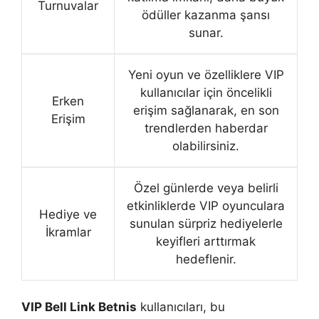
Turnuvalar
ödüller kazanma şansı
sunar.
Yeni oyun ve özelliklere VIP
kullanıcılar için öncelikli
Erken
erişim sağlanarak, en son
Erişim
trendlerden haberdar
olabilirsiniz.
Özel günlerde veya belirli
etkinliklerde VIP oyunculara
Hediye ve
sunulan sürpriz hediyelerle
İkramlar
keyifleri arttırmak
hedeflenir.
VIP Bell Link Betnis
kullanıcıları, bu