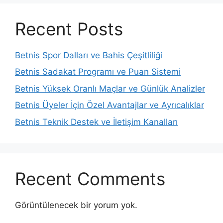
Recent Posts
Betnis Spor Dalları ve Bahis Çeşitliliği
Betnis Sadakat Programı ve Puan Sistemi
Betnis Yüksek Oranlı Maçlar ve Günlük Analizler
Betnis Üyeler İçin Özel Avantajlar ve Ayrıcalıklar
Betnis Teknik Destek ve İletişim Kanalları
Recent Comments
Görüntülenecek bir yorum yok.