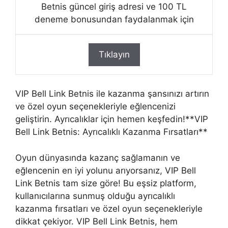
Betnis güncel giriş adresi ve 100 TL
deneme bonusundan faydalanmak için
Tıklayın
VIP Bell Link Betnis ile kazanma şansınızı artırın
ve özel oyun seçenekleriyle eğlencenizi
geliştirin. Ayrıcalıklar için hemen keşfedin!**VIP
Bell Link Betnis: Ayrıcalıklı Kazanma Fırsatları**
Oyun dünyasında kazanç sağlamanın ve
eğlencenin en iyi yolunu arıyorsanız, VIP Bell
Link Betnis tam size göre! Bu eşsiz platform,
kullanıcılarına sunmuş olduğu ayrıcalıklı
kazanma fırsatları ve özel oyun seçenekleriyle
dikkat çekiyor. VIP Bell Link Betnis, hem