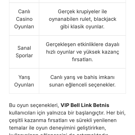
Canlı
Gerçek krupiyeler ile
Casino
oynanabilen rulet, blackjack
Oyunları
gibi klasik oyunlar.
Gerçekleşen etkinliklere dayalı
Sanal
hızlı oyunlar ve yüksek kazanç
Sporlar
fırsatları.
Yarış
Canlı yarış ve bahis imkanı
Oyunları
sunan eğlenceli seçenekler.
Bu oyun seçenekleri,
VIP Bell Link Betnis
kullanıcıları için yalnızca bir başlangıçtır. Her biri,
çeşitli kazanma fırsatları ve sürekli yenilenen
temalar ile oyun deneyimini geliştirirken,