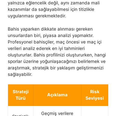
yalnızca eğlencelik değil, aynı zamanda mali
kazanımlar da sağlayabilmesi için titizlikle
uygulanması gerekmektedir.
Bahis yaparken dikkate alınması gereken
unsurlardan biri, piyasa analizi yapmaktır.
Profesyonel bahisçiler, maç öncesi ve maç içi
verileri analiz ederek en iyi tahminleri
oluştururlar. Bahis profilinizi oluştururken, hangi
sporlar üzerine yoğunlaşacağınızı belirlemek ve
araştırmak, stratejik bir yaklaşım geliştirmenizi
sağlayabilir.
Strateji
Risk
Açıklama
Türü
Seviyesi
Geçmiş verilere