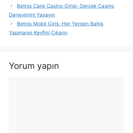
Betnis Canlı Casino Girişi: Gerçek Casino
Deneyimini Yaşayın
Betnis Mobil Giriş: Her Yerden Bahis
Yapmanın Keyfini Çıkarın
Yorum yapın
Yorum