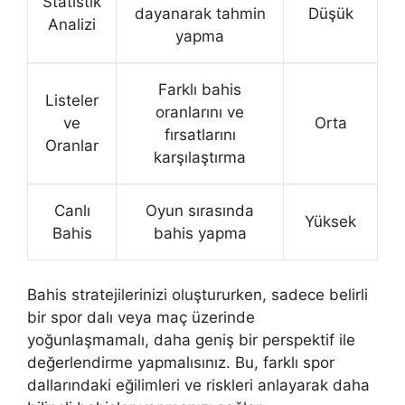
Statistik
dayanarak tahmin
Düşük
Analizi
yapma
Farklı bahis
Listeler
oranlarını ve
ve
Orta
fırsatlarını
Oranlar
karşılaştırma
Canlı
Oyun sırasında
Yüksek
Bahis
bahis yapma
Bahis stratejilerinizi oluştururken, sadece belirli
bir spor dalı veya maç üzerinde
yoğunlaşmamalı, daha geniş bir perspektif ile
değerlendirme yapmalısınız. Bu, farklı spor
dallarındaki eğilimleri ve riskleri anlayarak daha