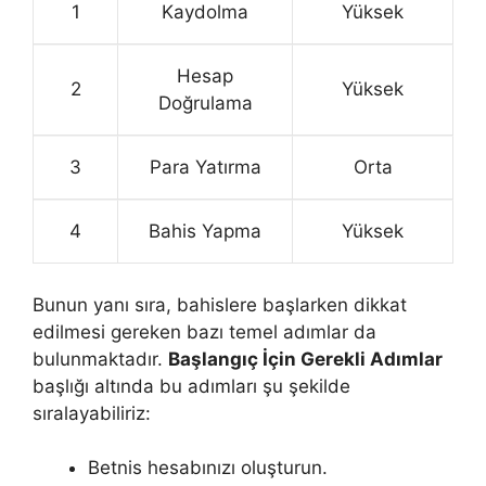
1
Kaydolma
Yüksek
Hesap
2
Yüksek
Doğrulama
3
Para Yatırma
Orta
4
Bahis Yapma
Yüksek
Bunun yanı sıra, bahislere başlarken dikkat
edilmesi gereken bazı temel adımlar da
bulunmaktadır.
Başlangıç İçin Gerekli Adımlar
başlığı altında bu adımları şu şekilde
sıralayabiliriz:
Betnis hesabınızı oluşturun.