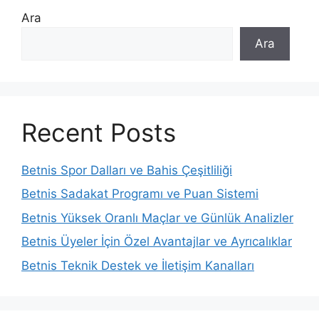
Ara
Ara
Recent Posts
Betnis Spor Dalları ve Bahis Çeşitliliği
Betnis Sadakat Programı ve Puan Sistemi
Betnis Yüksek Oranlı Maçlar ve Günlük Analizler
Betnis Üyeler İçin Özel Avantajlar ve Ayrıcalıklar
Betnis Teknik Destek ve İletişim Kanalları