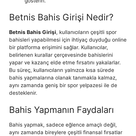
gösterin.
Betnis Bahis Girişi Nedir?
Betnis Bahis Girişi
, kullanıcıların çeşitli spor
bahisleri yapabilmesi için ihtiyaç duyduğu online
bir platforma erişimini sağlar. Kullanıcılar,
belirlenen kurallar çerçevesinde bahislerini
yapar ve kazanç elde etme fırsatını yakalarlar.
Bu süreç, kullanıcıların yalnızca kısa sürede
bahis yapmalarına olanak tanımakla kalmaz,
aynı zamanda geniş bir spor yelpazesi ile de
desteklenir.
Bahis Yapmanın Faydaları
Bahis yapmak, sadece eğlence amaçlı değil,
aynı zamanda bireylere çeşitli finansal fırsatlar