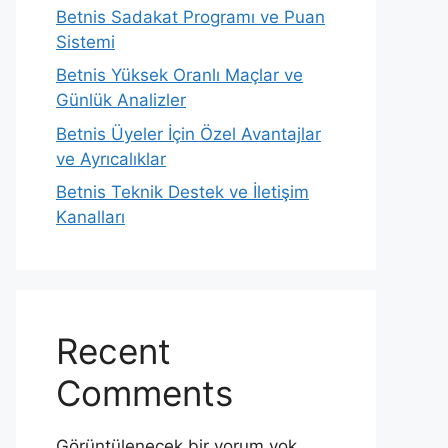
Betnis Sadakat Programı ve Puan
Sistemi
Betnis Yüksek Oranlı Maçlar ve
Günlük Analizler
Betnis Üyeler İçin Özel Avantajlar
ve Ayrıcalıklar
Betnis Teknik Destek ve İletişim
Kanalları
Recent
Comments
Görüntülenecek bir yorum yok.