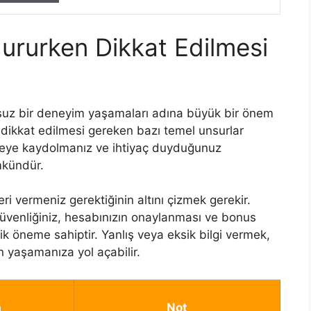
ururken Dikkat Edilmesi
runsuz bir deneyim yaşamaları adına büyük bir önem
dikkat edilmesi gereken bazı temel unsurlar
iteye kaydolmanız ve ihtiyaç duyduğunuz
mkündür.
ri vermeniz gerektiğinin altını çizmek gerekir.
; güvenliğiniz, hesabınızın onaylanması ve bonus
ik öneme sahiptir. Yanlış veya eksik bilgi vermek,
 yaşamanıza yol açabilir.
a
Not