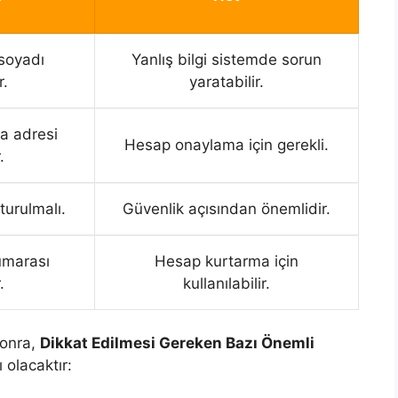
soyadı
Yanlış bilgi sistemde sorun
r.
yaratabilir.
ta adresi
Hesap onaylama için gerekli.
.
turulmalı.
Güvenlik açısından önemlidir.
umarası
Hesap kurtarma için
.
kullanılabilir.
sonra,
Dikkat Edilmesi Gereken Bazı Önemli
 olacaktır: