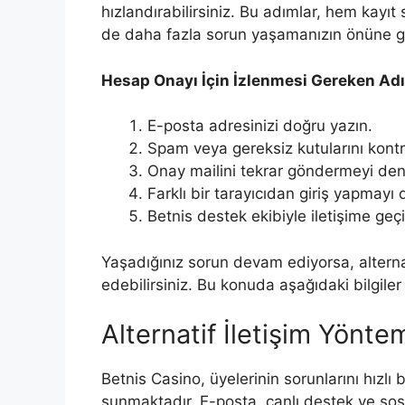
hızlandırabilirsiniz. Bu adımlar, hem kay
de daha fazla sorun yaşamanızın önüne g
Hesap Onayı İçin İzlenmesi Gereken Ad
E-posta adresinizi doğru yazın.
Spam veya gereksiz kutularını kontr
Onay mailini tekrar göndermeyi den
Farklı bir tarayıcıdan giriş yapmayı
Betnis destek ekibiyle iletişime geçi
Yaşadığınız sorun devam ediyorsa, alternat
edebilirsiniz. Bu konuda aşağıdaki bilgiler 
Alternatif İletişim Yöntem
Betnis Casino, üyelerinin sorunlarını hızlı b
sunmaktadır. E-posta, canlı destek ve sos