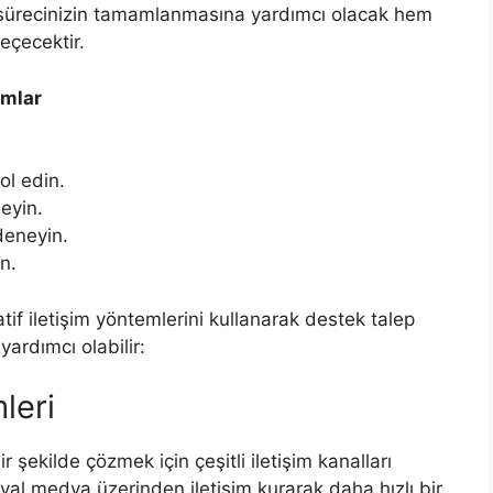
ıt sürecinizin tamamlanmasına yardımcı olacak hem
eçecektir.
ımlar
ol edin.
eyin.
 deneyin.
n.
if iletişim yöntemlerini kullanarak destek talep
yardımcı olabilir:
leri
ir şekilde çözmek için çeşitli iletişim kanalları
yal medya üzerinden iletişim kurarak daha hızlı bir