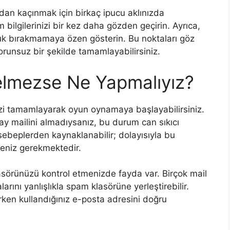
dan kaçınmak için birkaç ipucu aklınızda
bilgilerinizi bir kez daha gözden geçirin. Ayrıca,
luk bırakmamaya özen gösterin. Bu noktaları göz
orunsuz bir şekilde tamamlayabilirsiniz.
elmezse Ne Yapmalıyız?
izi tamamlayarak oyun oynamaya başlayabilirsiniz.
ay mailini almadıysanız, bu durum can sıkıcı
 sebeplerden kaynaklanabilir; dolayısıyla bu
eniz gerekmektedir.
asörünüzü kontrol etmenizde fayda var. Birçok mail
rını yanlışlıkla spam klasörüne yerleştirebilir.
rken kullandığınız e-posta adresini doğru