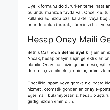
Üyelik formunu doldururken temel hatalar
bulundurmanızda fayda var. Öncelikle, tüm 
kullanıcı adınızda özel karakter veya boş
önünde bulundurarak, sürecinizi hızlı ve s
Hesap Onay Maili G
Betnis Casino’da
Betnis üyelik
işlemlerin
Ancak, hesap onayınız için gerekli olan on
olabilir. Onay mailinizin gelmemesi çeşitli
durumu çözebilmek için birkaç adım izlem
Öncelikle, spam veya gereksiz e-posta kl
hizmeti, otomatik gönderilen onay e-postala
Eğer maili bulamıyorsanız, hesap oluşturu
girdiğinizden emin olun.