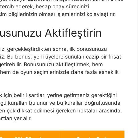
i tercih ederek, hesap onay sürecinizi
m bilgilerinizin olması işlemlerinizi kolaylaştırır.
usunuzu Aktifleştirin
izi gerçekleştirdikten sonra, ilk bonusunuzu
niz. Bu bonus, yeni üyelere sunulan cazip bir fırsat
getirebilir. Bonusunuzu aktifleştirmek, hem
 hem de oyun seçimlerinizde daha fazla esneklik
çin belirli şartları yerine getirmeniz gerektiğini
ü kuralları bulunur ve bu kurallar doğrultusunda
 en çok dikkat edilmesi gereken noktalar arasında,
tları yer alır.