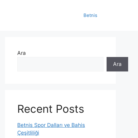
Betnis
Ara
Ara
Recent Posts
Betnis Spor Dalları ve Bahis
Çeşitliliği