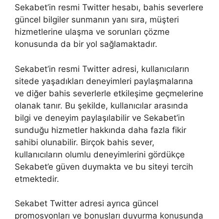
Sekabet’in resmi Twitter hesabı, bahis severlere
güncel bilgiler sunmanın yanı sıra, müşteri
hizmetlerine ulaşma ve sorunları çözme
konusunda da bir yol sağlamaktadır.
Sekabet’in resmi Twitter adresi, kullanıcıların
sitede yaşadıkları deneyimleri paylaşmalarına
ve diğer bahis severlerle etkileşime geçmelerine
olanak tanır. Bu şekilde, kullanıcılar arasında
bilgi ve deneyim paylaşılabilir ve Sekabet’in
sunduğu hizmetler hakkında daha fazla fikir
sahibi olunabilir. Birçok bahis sever,
kullanıcıların olumlu deneyimlerini gördükçe
Sekabet’e güven duymakta ve bu siteyi tercih
etmektedir.
Sekabet Twitter adresi ayrıca güncel
promosyonları ve bonusları duyurma konusunda