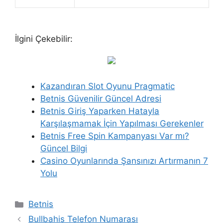
İlgini Çekebilir:
Kazandıran Slot Oyunu Pragmatic
Betnis Güvenilir Güncel Adresi
Betnis Giriş Yaparken Hatayla
Karşılaşmamak İçin Yapılması Gerekenler
Betnis Free Spin Kampanyası Var mı?
Güncel Bilgi
Casino Oyunlarında Şansınızı Artırmanın 7
Yolu
Kategoriler
Betnis
Bullbahis Telefon Numarası