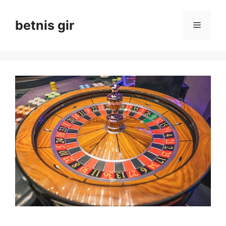
İçeriğe
atla
betnis gir
Menü