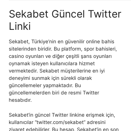
Sekabet Güncel Twitter
Linki
Sekabet, Türkiye’nin en güvenilir online bahis
sitelerinden biridir. Bu platform, spor bahisleri,
casino oyunları ve diğer çeşitli şans oyunları
oynamak isteyen kullanıcılara hizmet
vermektedir. Sekabet müşterilerine en iyi
deneyimi sunmak için sürekli olarak
güncellemeler yapmaktadır. Bu
güncellemelerden biri de resmi Twitter
hesabıdır.
Sekabet’in güncel Twitter linkine erişmek için,
kullanıcılar “twitter.com/sekabet” adresini
ziyaret edebilirler. Bu hesap, Sekabet’in en son