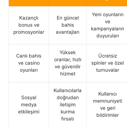
Yeni oyunların
Kazançlı
En güncel
ve
bonus ve
bahis
kampanyaların
promosyonlar
avantajları
duyuruları
Yüksek
Canlı bahis
Ücretsiz
oranlar, hızlı
ve casino
spinler ve özel
ve güvenilir
oyunları
turnuvalar
hizmet
Kullanıcılarla
Kullanıcı
Sosyal
doğrudan
memnuniyeti
medya
iletişim
ve geri
etkileşimi
kurma
bildirimler
fırsatı