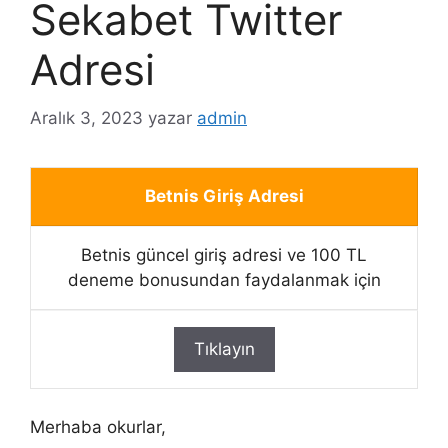
Sekabet Twitter
Adresi
Aralık 3, 2023
yazar
admin
Betnis Giriş Adresi
Betnis güncel giriş adresi ve 100 TL
deneme bonusundan faydalanmak için
Tıklayın
Merhaba okurlar,