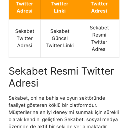
Twitter
Twitter
Twitter
Adresi
Linki
Adresi
Sekabet
Sekabet
Sekabet
Resmi
Twitter
Güncel
Twitter
Adresi
Twitter Linki
Adresi
Sekabet Resmi Twitter
Adresi
Sekabet, online bahis ve oyun sektöründe
faaliyet gösteren köklü bir platformdur.
Müşterilerine en iyi deneyimi sunmak için sürekli
olarak kendini geliştiren Sekabet, sosyal medya
üzerinde de aktif bir şekilde yer almaktadır.