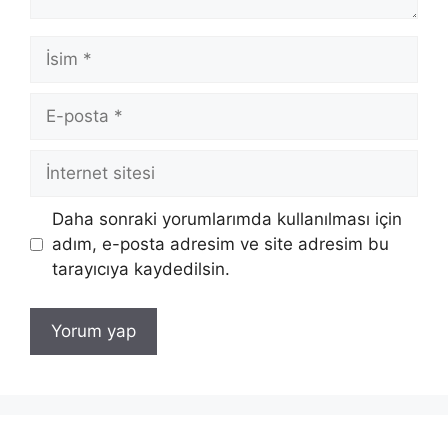
İsim
E-
posta
İnternet
sitesi
Daha sonraki yorumlarımda kullanılması için
adım, e-posta adresim ve site adresim bu
tarayıcıya kaydedilsin.