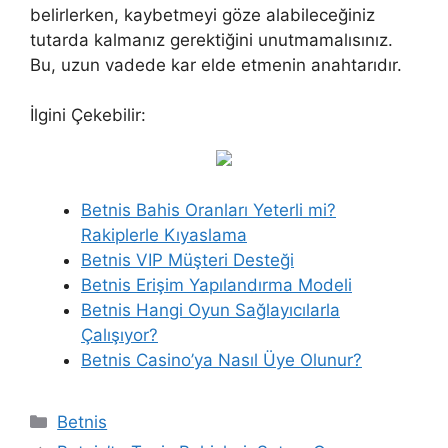
belirlerken, kaybetmeyi göze alabileceğiniz
tutarda kalmanız gerektiğini unutmamalısınız.
Bu, uzun vadede kar elde etmenin anahtarıdır.
İlgini Çekebilir:
Betnis Bahis Oranları Yeterli mi?
Rakiplerle Kıyaslama
Betnis VIP Müşteri Desteği
Betnis Erişim Yapılandırma Modeli
Betnis Hangi Oyun Sağlayıcılarla
Çalışıyor?
Betnis Casino’ya Nasıl Üye Olunur?
Kategoriler
Betnis