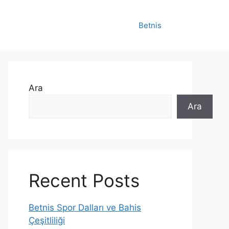
Betnis
Ara
Ara
Recent Posts
Betnis Spor Dalları ve Bahis
Çeşitliliği