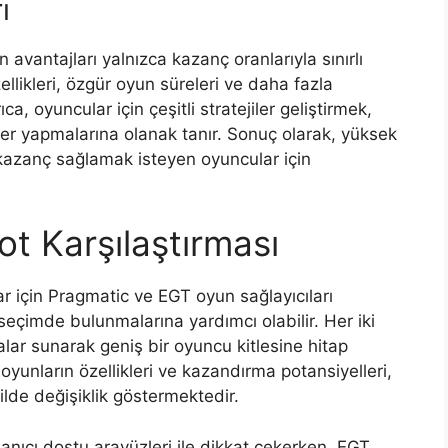
ı
avantajları yalnızca kazanç oranlarıyla sınırlı
ellikleri, özgür oyun süreleri ve daha fazla
, oyuncular için çeşitli stratejiler geliştirmek,
mler yapmalarına olanak tanır. Sonuç olarak, yüksek
kazanç sağlamak isteyen oyuncular için
t Karşılaştırması
 için Pragmatic ve EGT oyun sağlayıcıları
eçimde bulunmalarına yardımcı olabilir. Her iki
malar sunarak geniş bir oyuncu kitlesine hitap
oyunların özellikleri ve kazandırma potansiyelleri,
ilde değişiklik göstermektedir.
llanıcı dostu arayüzleri ile dikkat çekerken, EGT