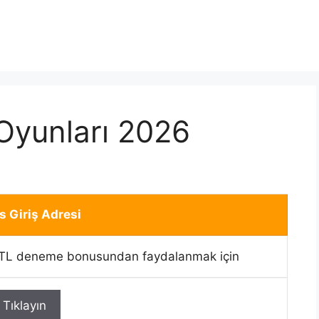
Oyunları 2026
s Giriş Adresi
00 TL deneme bonusundan faydalanmak için
Tıklayın