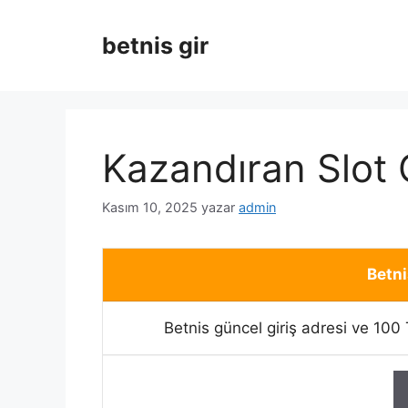
İçeriğe
atla
betnis gir
Kazandıran Slot 
Kasım 10, 2025
yazar
admin
Betni
Betnis güncel giriş adresi ve 1