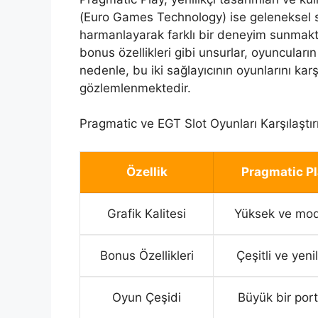
(Euro Games Technology) ise geleneksel sl
harmanlayarak farklı bir deneyim sunmaktad
bonus özellikleri gibi unsurlar, oyuncular
nedenle, bu iki sağlayıcının oyunlarını karşı
gözlemlenmektedir.
Pragmatic ve EGT Slot Oyunları Karşılaştı
Özellik
Pragmatic P
Grafik Kalitesi
Yüksek ve mo
Bonus Özellikleri
Çeşitli ve yenil
Oyun Çeşidi
Büyük bir por