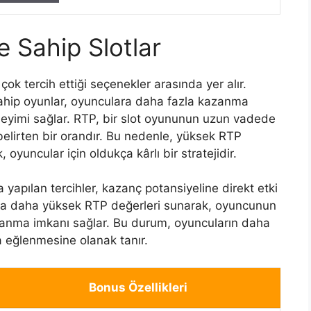
 Sahip Slotlar
çok tercih ettiği seçenekler arasında yer alır.
ahip oyunlar, oyunculara daha fazla kazanma
neyimi sağlar. RTP, bir slot oyununun uzun vadede
belirten bir orandır. Bu nedenle, yüksek RTP
 oyuncular için oldukça kârlı bir stratejidir.
 yapılan tercihler, kazanç potansiyeline direkt etki
 da daha yüksek RTP değerleri sunarak, oyuncunun
kazanma imkanı sağlar. Bu durum, oyuncuların daha
 eğlenmesine olanak tanır.
Bonus Özellikleri