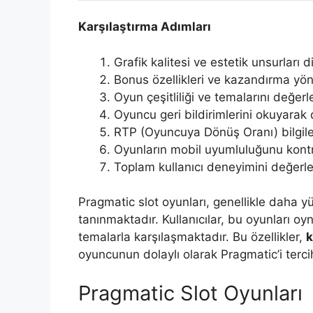
Karşılaştırma Adımları
Grafik kalitesi ve estetik unsurları d
Bonus özellikleri ve kazandırma yön
Oyun çeşitliliği ve temalarını değerl
Oyuncu geri bildirimlerini okuyarak
RTP (Oyuncuya Dönüş Oranı) bilgileri
Oyunların mobil uyumluluğunu kontr
Toplam kullanıcı deneyimini değerle
Pragmatic slot oyunları, genellikle daha yük
tanınmaktadır. Kullanıcılar, bu oyunları oyn
temalarla karşılaşmaktadır. Bu özellikler,
k
oyuncunun dolaylı olarak Pragmatic’i terc
Pragmatic Slot Oyunları