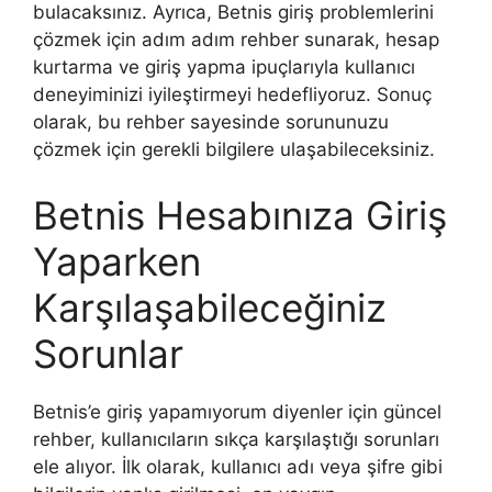
bulacaksınız. Ayrıca, Betnis giriş problemlerini
çözmek için adım adım rehber sunarak, hesap
kurtarma ve giriş yapma ipuçlarıyla kullanıcı
deneyiminizi iyileştirmeyi hedefliyoruz. Sonuç
olarak, bu rehber sayesinde sorununuzu
çözmek için gerekli bilgilere ulaşabileceksiniz.
Betnis Hesabınıza Giriş
Yaparken
Karşılaşabileceğiniz
Sorunlar
Betnis’e giriş yapamıyorum diyenler için güncel
rehber, kullanıcıların sıkça karşılaştığı sorunları
ele alıyor. İlk olarak, kullanıcı adı veya şifre gibi