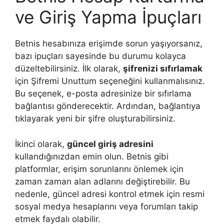
ve Giriş Yapma İpuçları
Betnis hesabınıza erişimde sorun yaşıyorsanız,
bazı ipuçları sayesinde bu durumu kolayca
düzeltebilirsiniz. İlk olarak,
şifrenizi sıfırlamak
için Şifremi Unuttum seçeneğini kullanmalısınız.
Bu seçenek, e-posta adresinize bir sıfırlama
bağlantısı gönderecektir. Ardından, bağlantıya
tıklayarak yeni bir şifre oluşturabilirsiniz.
İkinci olarak,
güncel giriş adresini
kullandığınızdan emin olun. Betnis gibi
platformlar, erişim sorunlarını önlemek için
zaman zaman alan adlarını değiştirebilir. Bu
nedenle, güncel adresi kontrol etmek için resmi
sosyal medya hesaplarını veya forumları takip
etmek faydalı olabilir.