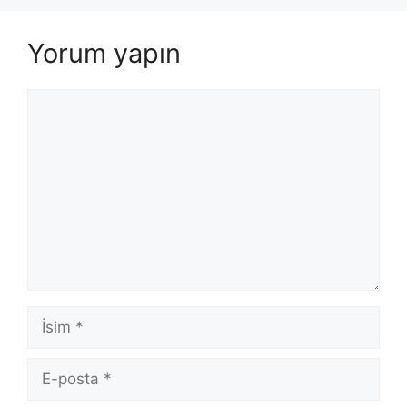
Yorum yapın
Yorum
İsim
E-
posta