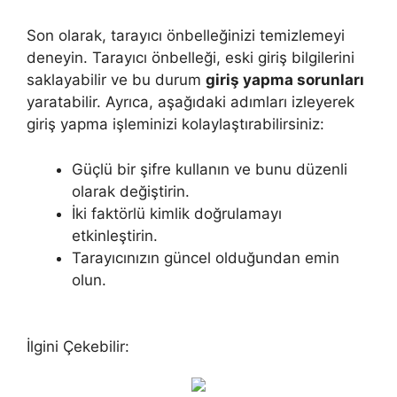
Son olarak, tarayıcı önbelleğinizi temizlemeyi
deneyin. Tarayıcı önbelleği, eski giriş bilgilerini
saklayabilir ve bu durum
giriş yapma sorunları
yaratabilir. Ayrıca, aşağıdaki adımları izleyerek
giriş yapma işleminizi kolaylaştırabilirsiniz:
Güçlü bir şifre kullanın ve bunu düzenli
olarak değiştirin.
İki faktörlü kimlik doğrulamayı
etkinleştirin.
Tarayıcınızın güncel olduğundan emin
olun.
İlgini Çekebilir: