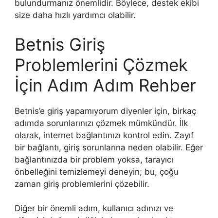
bulundurmanız önemlidir. Böylece, destek ekibi
size daha hızlı yardımcı olabilir.
Betnis Giriş
Problemlerini Çözmek
İçin Adım Adım Rehber
Betnis’e giriş yapamıyorum diyenler için, birkaç
adımda sorunlarınızı çözmek mümkündür. İlk
olarak, internet bağlantınızı kontrol edin. Zayıf
bir bağlantı, giriş sorunlarına neden olabilir. Eğer
bağlantınızda bir problem yoksa, tarayıcı
önbelleğini temizlemeyi deneyin; bu, çoğu
zaman giriş problemlerini çözebilir.
Diğer bir önemli adım, kullanıcı adınızı ve