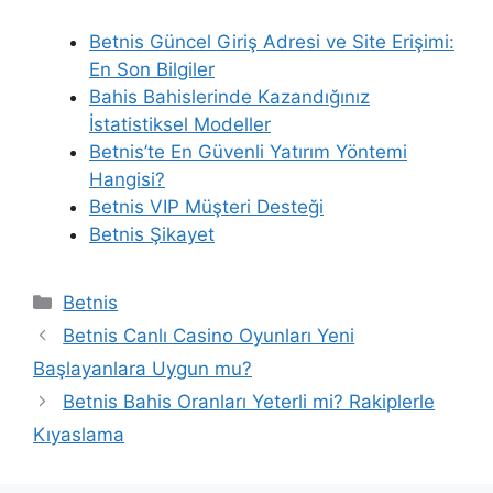
Betnis Güncel Giriş Adresi ve Site Erişimi:
En Son Bilgiler
Bahis Bahislerinde Kazandığınız
İstatistiksel Modeller
Betnis’te En Güvenli Yatırım Yöntemi
Hangisi?
Betnis VIP Müşteri Desteği
Betnis Şikayet
Kategoriler
Betnis
Betnis Canlı Casino Oyunları Yeni
Başlayanlara Uygun mu?
Betnis Bahis Oranları Yeterli mi? Rakiplerle
Kıyaslama