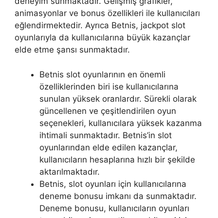
deneyim sunmaktadır. Gelişmiş grafikler,
animasyonlar ve bonus özellikleri ile kullanıcıları
eğlendirmektedir. Ayrıca Betnis, jackpot slot
oyunlarıyla da kullanıcılarına büyük kazançlar
elde etme şansı sunmaktadır.
Betnis slot oyunlarının en önemli
özelliklerinden biri ise kullanıcılarına
sunulan yüksek oranlardır. Sürekli olarak
güncellenen ve çeşitlendirilen oyun
seçenekleri, kullanıcılara yüksek kazanma
ihtimali sunmaktadır. Betnis’in slot
oyunlarından elde edilen kazançlar,
kullanıcıların hesaplarına hızlı bir şekilde
aktarılmaktadır.
Betnis, slot oyunları için kullanıcılarına
deneme bonusu imkanı da sunmaktadır.
Deneme bonusu, kullanıcıların oyunları