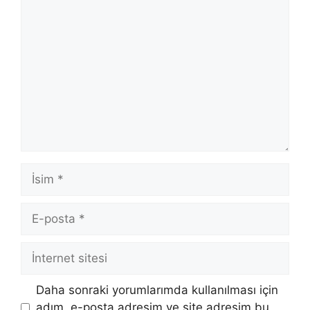
Yorum
İsim
E-
posta
İnternet
sitesi
Daha sonraki yorumlarımda kullanılması için
adım, e-posta adresim ve site adresim bu