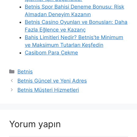
Betnis Spor Bahisi Deneme Bonusu: Risk
Almadan Deneyim Kazanın
Betnis Casino Oyunları ve Bonusları: Daha
Fazla Eğlence ve Kazanç
Bahis Limitleri Nedir? Betnis’te Minimum
ve Maksimum Tutarları Keşfedin
Casibom Para Çekme
Kategoriler
Betnis
Betnis Güncel ve Yeni Adres
Betnis Müşteri Hizmetleri
Yorum yapın