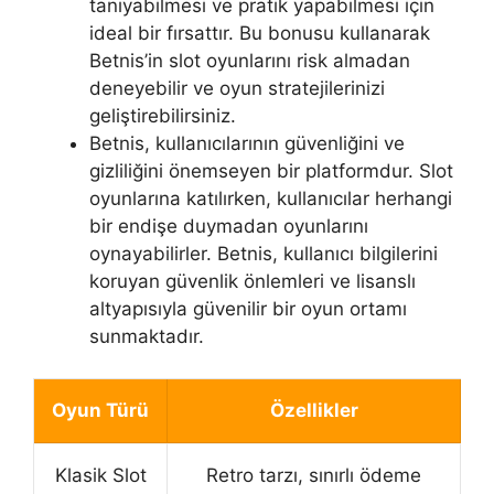
tanıyabilmesi ve pratik yapabilmesi için
ideal bir fırsattır. Bu bonusu kullanarak
Betnis’in slot oyunlarını risk almadan
deneyebilir ve oyun stratejilerinizi
geliştirebilirsiniz.
Betnis, kullanıcılarının güvenliğini ve
gizliliğini önemseyen bir platformdur. Slot
oyunlarına katılırken, kullanıcılar herhangi
bir endişe duymadan oyunlarını
oynayabilirler. Betnis, kullanıcı bilgilerini
koruyan güvenlik önlemleri ve lisanslı
altyapısıyla güvenilir bir oyun ortamı
sunmaktadır.
Oyun Türü
Özellikler
Klasik Slot
Retro tarzı, sınırlı ödeme