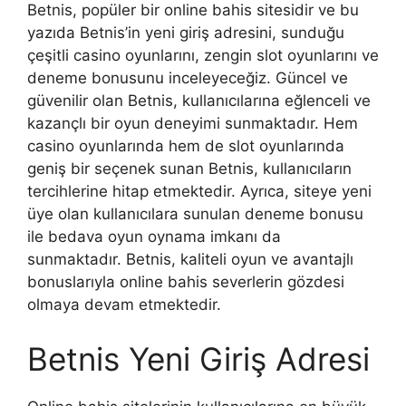
Betnis, popüler bir online bahis sitesidir ve bu
yazıda Betnis’in yeni giriş adresini, sunduğu
çeşitli casino oyunlarını, zengin slot oyunlarını ve
deneme bonusunu inceleyeceğiz. Güncel ve
güvenilir olan Betnis, kullanıcılarına eğlenceli ve
kazançlı bir oyun deneyimi sunmaktadır. Hem
casino oyunlarında hem de slot oyunlarında
geniş bir seçenek sunan Betnis, kullanıcıların
tercihlerine hitap etmektedir. Ayrıca, siteye yeni
üye olan kullanıcılara sunulan deneme bonusu
ile bedava oyun oynama imkanı da
sunmaktadır. Betnis, kaliteli oyun ve avantajlı
bonuslarıyla online bahis severlerin gözdesi
olmaya devam etmektedir.
Betnis Yeni Giriş Adresi