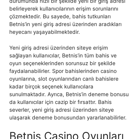
durumunda hızlı bir şekilde yeni bir giriş adresi
belirleyerek kullanıcılarının erişim sorunlarını
çözmektedir. Bu sayede, bahis tutkunları
Betnis’in yeni giriş adresi üzerinden aradıkları
heyecanı yaşayabilmektedir.
Yeni giriş adresi üzerinden siteye erişim
sağlayan kullanıcılar, Betnis’in tüm bahis ve
oyun seçeneklerinden sorunsuz bir şekilde
faydalanabilirler. Spor bahislerinden casino
oyunlarına, slot oyunlarından canlı bahislere
kadar birçok seçenek kullanıcılara
sunulmaktadır. Ayrıca, Betnis’in deneme bonusu
da kullanıcılar için cazip bir fırsattır. Bahis
severler, yeni giriş adresi üzerinden siteye
ulaşarak deneme bonusundan yararlanabilirler.
Betnis Casino Oyunları