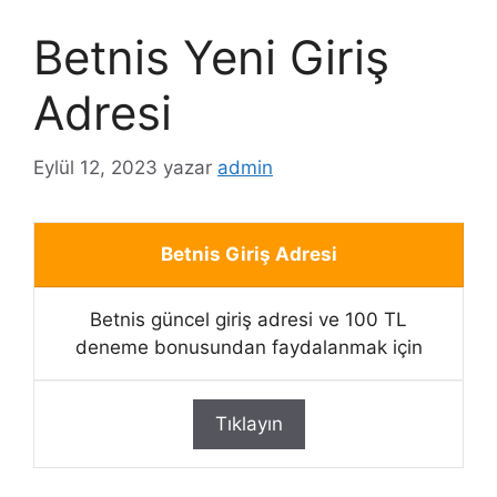
Betnis Yeni Giriş
Adresi
Eylül 12, 2023
yazar
admin
Betnis Giriş Adresi
Betnis güncel giriş adresi ve 100 TL
deneme bonusundan faydalanmak için
Tıklayın