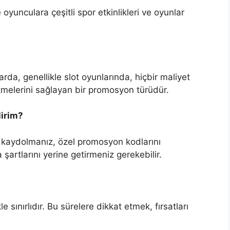
 oyunculara çeşitli spor etkinlikleri ve oyunlar
arda, genellikle slot oyunlarında, hiçbir maliyet
elerini sağlayan bir promosyon türüdür.
lirim?
in kaydolmanız, özel promosyon kodlarını
şartlarını yerine getirmeniz gerekebilir.
le sınırlıdır. Bu sürelere dikkat etmek, fırsatları