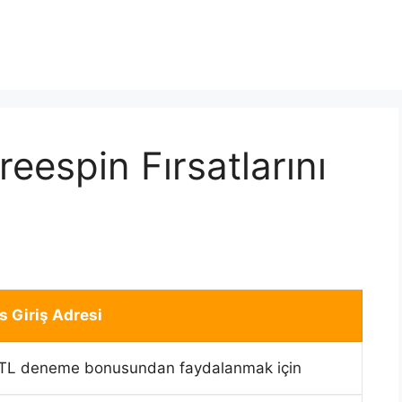
reespin Fırsatlarını
s Giriş Adresi
00 TL deneme bonusundan faydalanmak için