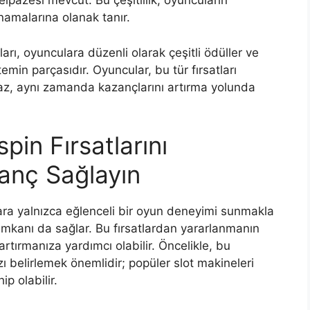
elpazesi mevcut. Bu çeşitlilik, oyuncuların
amalarına olanak tanır.
arı, oyunculara düzenli olarak çeşitli ödüller ve
min parçasıdır. Oyuncular, bu tür fırsatları
z, aynı zamanda kazançlarını artırma yolunda
pin Fırsatlarını
anç Sağlayın
ulara yalnızca eğlenceli bir oyun deneyimi sunmakla
kanı da sağlar. Bu fırsatlardan yararlanmanın
artırmanıza yardımcı olabilir. Öncelikle, bu
ı belirlemek önemlidir; popüler slot makineleri
p olabilir.