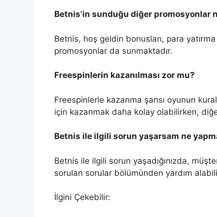
Betnis’in sunduğu diğer promosyonlar n
Betnis, hoş geldin bonusları, para yatırma b
promosyonlar da sunmaktadır.
Freespinlerin kazanılması zor mu?
Freespinlerle kazanma şansı oyunun kurall
için kazanmak daha kolay olabilirken, diğerl
Betnis ile ilgili sorun yaşarsam ne yap
Betnis ile ilgili sorun yaşadığınızda, müşte
sorulan sorular bölümünden yardım alabilir
İlgini Çekebilir: