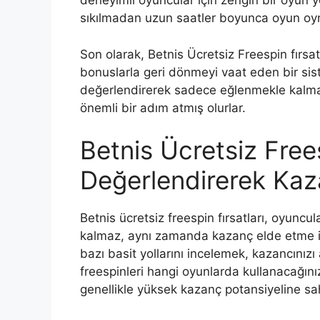
deneyimli oyuncular için zengin bir oyun y
sıkılmadan uzun saatler boyunca oyun oyn
Son olarak, Betnis Ücretsiz Freespin fırsatl
bonuslarla geri dönmeyi vaat eden bir siste
değerlendirerek sadece eğlenmekle kalma
önemli bir adım atmış olurlar.
Betnis Ücretsiz Frees
Değerlendirerek Kaz
Betnis ücretsiz freespin fırsatları, oyunc
kalmaz, aynı zamanda kazanç elde etme im
bazı basit yollarını incelemek, kazancınızı 
freespinleri hangi oyunlarda kullanacağınız
genellikle yüksek kazanç potansiyeline sahi