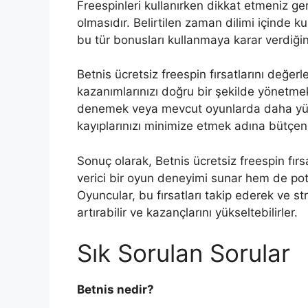
Freespinleri kullanırken dikkat etmeniz ger
olmasıdır. Belirtilen zaman dilimi içinde kul
bu tür bonusları kullanmaya karar verdiğin
Betnis ücretsiz freespin fırsatlarını değe
kazanımlarınızı doğru bir şekilde yönetmekt
denemek veya mevcut oyunlarda daha yükse
kayıplarınızı minimize etmek adına bütçeni
Sonuç olarak, Betnis ücretsiz freespin fır
verici bir oyun deneyimi sunar hem de pot
Oyuncular, bu fırsatları takip ederek ve str
artırabilir ve kazançlarını yükseltebilirler.
Sık Sorulan Sorular
Betnis nedir?