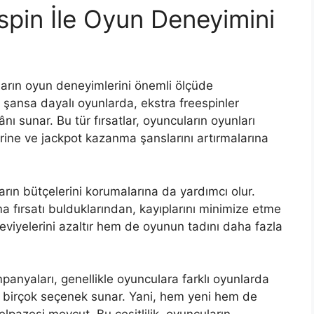
spin İle Oyun Deneyimini
uların oyun deneyimlerini önemli ölçüde
bi şansa dayalı oyunlarda, ekstra freespinler
 sunar. Bu tür fırsatlar, oyuncuların oyunları
lerine ve jackpot kazanma şanslarını artırmalarına
rın bütçelerini korumalarına da yardımcı olur.
 fırsatı bulduklarından, kayıplarını minimize etme
eviyelerini azaltır hem de oyunun tadını daha fazla
anyaları, genellikle oyunculara farklı oyunlarda
cek birçok seçenek sunar. Yani, hem yeni hem de