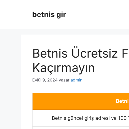
İçeriğe
atla
betnis gir
Betnis Ücretsiz F
Kaçırmayın
Eylül 9, 2024
yazar
admin
Betni
Betnis güncel giriş adresi ve 1