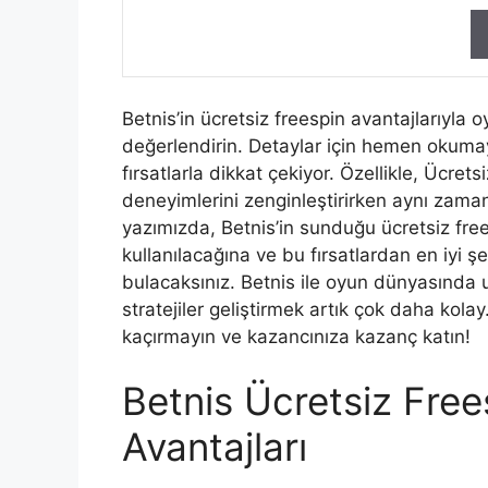
Betnis’in ücretsiz freespin avantajlarıyla o
değerlendirin. Detaylar için hemen okumay
fırsatlarla dikkat çekiyor. Özellikle, Ücre
deneyimlerini zenginleştirirken aynı zam
yazımızda, Betnis’in sunduğu ücretsiz frees
kullanılacağına ve bu fırsatlardan en iyi şe
bulacaksınız. Betnis ile oyun dünyasında 
stratejiler geliştirmek artık çok daha kola
kaçırmayın ve kazancınıza kazanç katın!
Betnis Ücretsiz Free
Avantajları