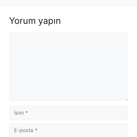
Yorum yapın
Yorum
İsim
E-
posta