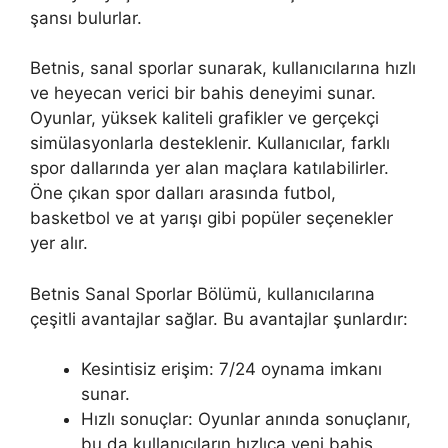
şansı bulurlar.
Betnis, sanal sporlar sunarak, kullanıcılarına hızlı
ve heyecan verici bir bahis deneyimi sunar.
Oyunlar, yüksek kaliteli grafikler ve gerçekçi
simülasyonlarla desteklenir. Kullanıcılar, farklı
spor dallarında yer alan maçlara katılabilirler.
Öne çıkan spor dalları arasında futbol,
basketbol ve at yarışı gibi popüler seçenekler
yer alır.
Betnis Sanal Sporlar Bölümü, kullanıcılarına
çeşitli avantajlar sağlar. Bu avantajlar şunlardır:
Kesintisiz erişim: 7/24 oynama imkanı
sunar.
Hızlı sonuçlar: Oyunlar anında sonuçlanır,
bu da kullanıcıların hızlıca yeni bahis