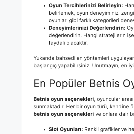
Oyun Tercihlerinizi Belirleyin:
Hang
belirlemek, oyun deneyiminizi zengi
oyunları gibi farklı kategorileri deney
Deneyimlerinizi Değerlendirin:
Oyn
değerlendirin. Hangi stratejilerin iş
faydalı olacaktır.
Yukarıda bahsedilen yöntemleri uygulaya
başlangıç yapabilirsiniz. Unutmayın, en i
En Popüler Betnis Oyu
Betnis oyun seçenekleri
, oyuncular aras
sunmaktadır. Her bir oyun türü, kendine özg
betnis oyun seçenekleri
ve onlara dair ba
Slot Oyunları:
Renkli grafikler ve h