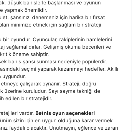
rak, düşük bahislerle başlanması ve oyunun
e yapmak önemlidir.
et, şansınızı denemeniz için harika bir fırsat
ları minimize etmek için sağlam bir strateji
 bir oyundur. Oyuncular, rakiplerinin hamlelerini
aj sağlamalıdırlar. Gelişmiş okuma becerileri ve
kritik öneme sahiptir.
sek bahis şansı sunması nedeniyle popülerdir.
rasındaki seçimi yaparak kazanmayı hedefler. Akıllı
n uygundur.
 etmeye çalışarak oynanır. Strateji, doğru
üzerine kuruludur. Sayı sayma tekniği de
 edilen bir stratejidir.
tejileri vardır.
Betnis oyun seçenekleri
ünün sizin için en uygun olduğuna karar vermek
nız faydalı olacaktır. Unutmayın, eğlence ve zararı