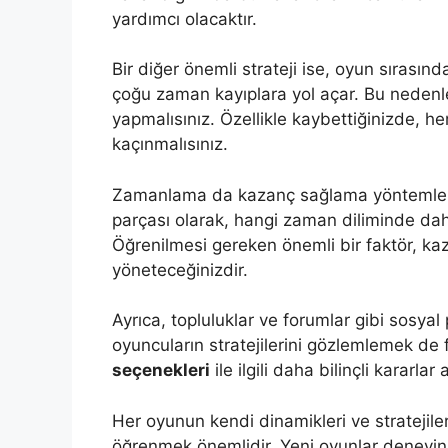
yardımcı olacaktır.
Bir diğer önemli strateji ise, oyun sırasın
çoğu zaman kayıplara yol açar. Bu nedenle
yapmalısınız. Özellikle kaybettiğinizde, he
kaçınmalısınız.
Zamanlama da kazanç sağlama yöntemleri a
parçası olarak, hangi zaman diliminde dah
Öğrenilmesi gereken önemli bir faktör, kaza
yöneteceğinizdir.
Ayrıca, topluluklar ve forumlar gibi sosya
oyuncuların stratejilerini gözlemlemek de fa
seçenekleri
ile ilgili daha bilinçli kararla
Her oyunun kendi dinamikleri ve stratejil
öğrenmek önemlidir. Yeni oyunlar deneyin, s