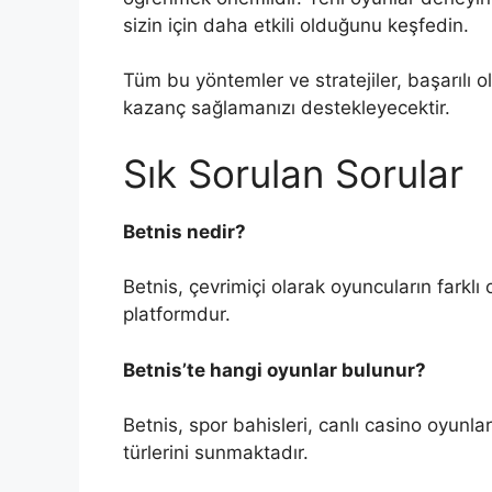
sizin için daha etkili olduğunu keşfedin.
Tüm bu yöntemler ve stratejiler, başarılı 
kazanç sağlamanızı destekleyecektir.
Sık Sorulan Sorular
Betnis nedir?
Betnis, çevrimiçi olarak oyuncuların farkl
platformdur.
Betnis’te hangi oyunlar bulunur?
Betnis, spor bahisleri, canlı casino oyunlar
türlerini sunmaktadır.