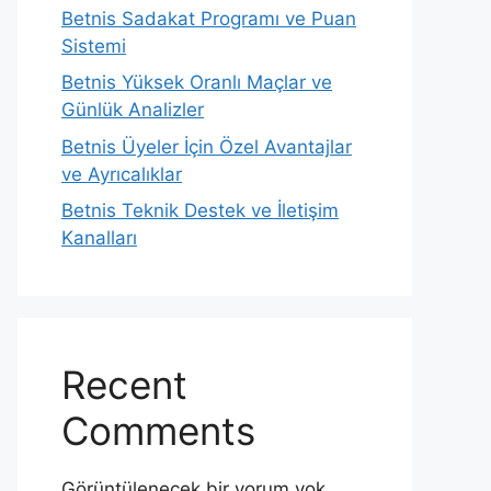
Betnis Sadakat Programı ve Puan
Sistemi
Betnis Yüksek Oranlı Maçlar ve
Günlük Analizler
Betnis Üyeler İçin Özel Avantajlar
ve Ayrıcalıklar
Betnis Teknik Destek ve İletişim
Kanalları
Recent
Comments
Görüntülenecek bir yorum yok.