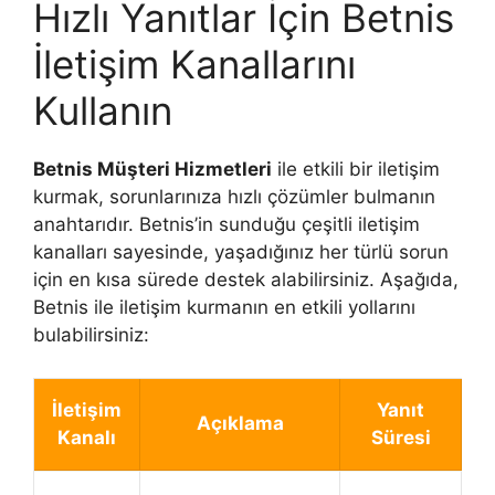
Hızlı Yanıtlar İçin Betnis
İletişim Kanallarını
Kullanın
Betnis Müşteri Hizmetleri
ile etkili bir iletişim
kurmak, sorunlarınıza hızlı çözümler bulmanın
anahtarıdır. Betnis’in sunduğu çeşitli iletişim
kanalları sayesinde, yaşadığınız her türlü sorun
için en kısa sürede destek alabilirsiniz. Aşağıda,
Betnis ile iletişim kurmanın en etkili yollarını
bulabilirsiniz:
İletişim
Yanıt
Açıklama
Kanalı
Süresi