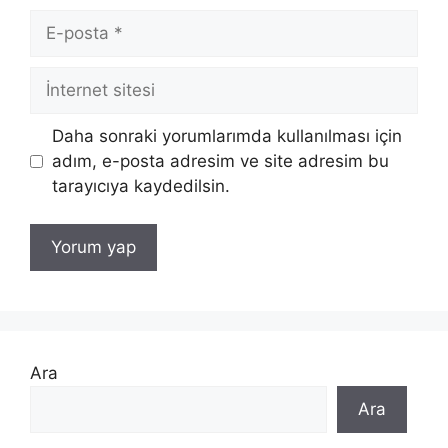
E-
posta
İnternet
sitesi
Daha sonraki yorumlarımda kullanılması için
adım, e-posta adresim ve site adresim bu
tarayıcıya kaydedilsin.
Ara
Ara