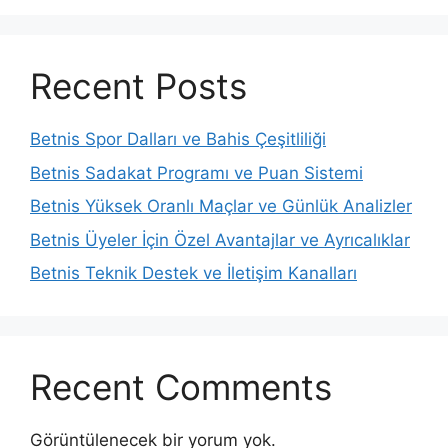
Recent Posts
Betnis Spor Dalları ve Bahis Çeşitliliği
Betnis Sadakat Programı ve Puan Sistemi
Betnis Yüksek Oranlı Maçlar ve Günlük Analizler
Betnis Üyeler İçin Özel Avantajlar ve Ayrıcalıklar
Betnis Teknik Destek ve İletişim Kanalları
Recent Comments
Görüntülenecek bir yorum yok.