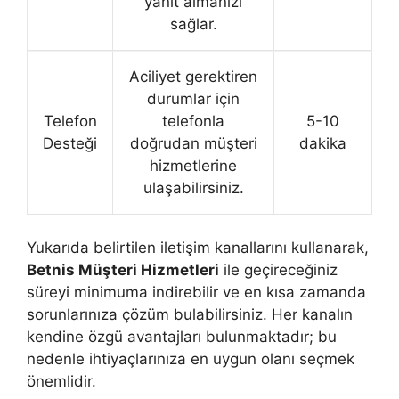
yanıt almanızı
sağlar.
Aciliyet gerektiren
durumlar için
Telefon
telefonla
5-10
Desteği
doğrudan müşteri
dakika
hizmetlerine
ulaşabilirsiniz.
Yukarıda belirtilen iletişim kanallarını kullanarak,
Betnis Müşteri Hizmetleri
ile geçireceğiniz
süreyi minimuma indirebilir ve en kısa zamanda
sorunlarınıza çözüm bulabilirsiniz. Her kanalın
kendine özgü avantajları bulunmaktadır; bu
nedenle ihtiyaçlarınıza en uygun olanı seçmek
önemlidir.