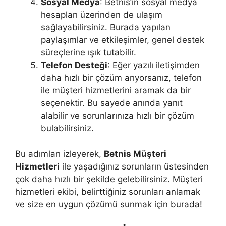
Sosyal Medya
: Betnis’in sosyal medya
hesapları üzerinden de ulaşım
sağlayabilirsiniz. Burada yapılan
paylaşımlar ve etkileşimler, genel destek
süreçlerine ışık tutabilir.
Telefon Desteği
: Eğer yazılı iletişimden
daha hızlı bir çözüm arıyorsanız, telefon
ile müşteri hizmetlerini aramak da bir
seçenektir. Bu sayede anında yanıt
alabilir ve sorunlarınıza hızlı bir çözüm
bulabilirsiniz.
Bu adımları izleyerek,
Betnis Müşteri
Hizmetleri
ile yaşadığınız sorunların üstesinden
çok daha hızlı bir şekilde gelebilirsiniz. Müşteri
hizmetleri ekibi, belirttiğiniz sorunları anlamak
ve size en uygun çözümü sunmak için burada!