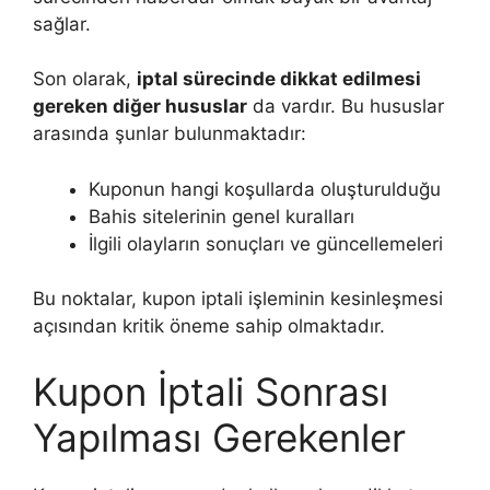
sağlar.
Son olarak,
iptal sürecinde dikkat edilmesi
gereken diğer hususlar
da vardır. Bu hususlar
arasında şunlar bulunmaktadır:
Kuponun hangi koşullarda oluşturulduğu
Bahis sitelerinin genel kuralları
İlgili olayların sonuçları ve güncellemeleri
Bu noktalar, kupon iptali işleminin kesinleşmesi
açısından kritik öneme sahip olmaktadır.
Kupon İptali Sonrası
Yapılması Gerekenler