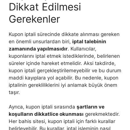
Dikkat Edilmesi
Gerekenler
Kupon iptali sürecinde dikkate alınması gereken
en önemli unsurlardan biri,
iptal talebinin
zamanında yapılmasıdır
. Kullanıcılar,
kuponlarını iptal etmek istediklerinde, belirlenen
süreler içinde hareket etmelidir. Aksi takdirde,
kupon iptali gerçekleştirilemeyebilir ve bu durum
maddi kayıplara yol açabilir. Bu nedenle, kupon
iptalinin gerekliliklerini iyi anlamak büyük önem
taşır.
Ayrıca, kupon iptali sırasında
şartların ve
koşulların dikkatlice okunması
gerekmektedir.
Her bahis sitesi, kupon iptali için farklı kurallar
belirleyebilir. Bu kurallar, iptal işleminin nasıl