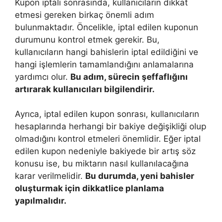
Kupon iptali sonrasında, kullanıcıların dikkat
etmesi gereken birkaç önemli adım
bulunmaktadır. Öncelikle, iptal edilen kuponun
durumunu kontrol etmek gerekir. Bu,
kullanıcıların hangi bahislerin iptal edildiğini ve
hangi işlemlerin tamamlandığını anlamalarına
yardımcı olur.
Bu adım, sürecin şeffaflığını
artırarak kullanıcıları bilgilendirir.
Ayrıca, iptal edilen kupon sonrası, kullanıcıların
hesaplarında herhangi bir bakiye değişikliği olup
olmadığını kontrol etmeleri önemlidir. Eğer iptal
edilen kupon nedeniyle bakiyede bir artış söz
konusu ise, bu miktarın nasıl kullanılacağına
karar verilmelidir.
Bu durumda, yeni bahisler
oluşturmak için dikkatlice planlama
yapılmalıdır.