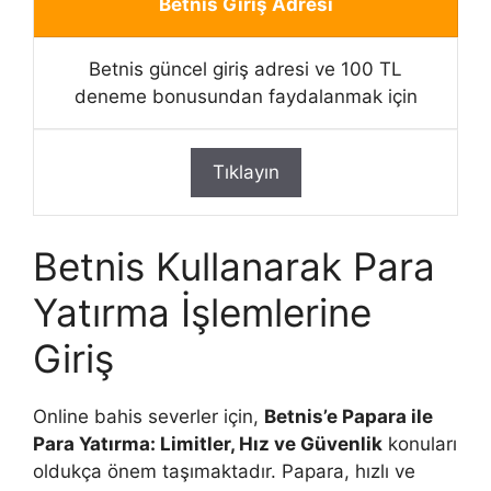
Betnis Giriş Adresi
Betnis güncel giriş adresi ve 100 TL
deneme bonusundan faydalanmak için
Tıklayın
Betnis Kullanarak Para
Yatırma İşlemlerine
Giriş
Online bahis severler için,
Betnis’e Papara ile
Para Yatırma: Limitler, Hız ve Güvenlik
konuları
oldukça önem taşımaktadır. Papara, hızlı ve