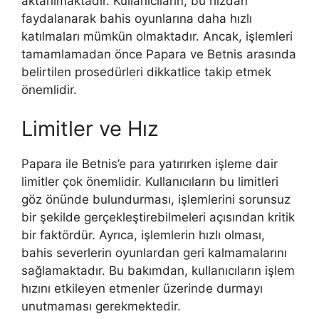
aktarılmaktadır. Kullanıcıların, bu hızdan
faydalanarak bahis oyunlarına daha hızlı
katılmaları mümkün olmaktadır. Ancak, işlemleri
tamamlamadan önce Papara ve Betnis arasında
belirtilen prosedürleri dikkatlice takip etmek
önemlidir.
Limitler ve Hız
Papara ile Betnis’e para yatırırken işleme dair
limitler çok önemlidir. Kullanıcıların bu limitleri
göz önünde bulundurması, işlemlerini sorunsuz
bir şekilde gerçekleştirebilmeleri açısından kritik
bir faktördür. Ayrıca, işlemlerin hızlı olması,
bahis severlerin oyunlardan geri kalmamalarını
sağlamaktadır. Bu bakımdan, kullanıcıların işlem
hızını etkileyen etmenler üzerinde durmayı
unutmaması gerekmektedir.