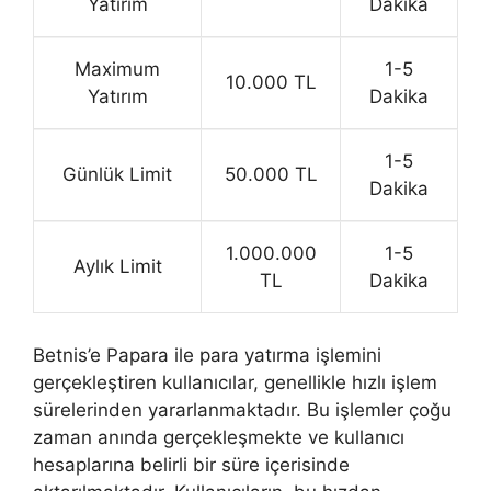
Yatırım
Dakika
Maximum
1-5
10.000 TL
Yatırım
Dakika
1-5
Günlük Limit
50.000 TL
Dakika
1.000.000
1-5
Aylık Limit
TL
Dakika
Betnis’e Papara ile para yatırma işlemini
gerçekleştiren kullanıcılar, genellikle hızlı işlem
sürelerinden yararlanmaktadır. Bu işlemler çoğu
zaman anında gerçekleşmekte ve kullanıcı
hesaplarına belirli bir süre içerisinde