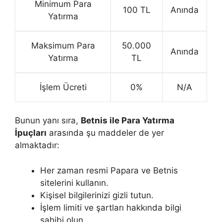
Minimum Para
100 TL
Anında
Yatırma
Maksimum Para
50.000
Anında
Yatırma
TL
İşlem Ücreti
0%
N/A
Bunun yanı sıra,
Betnis ile Para Yatırma
İpuçları
arasında şu maddeler de yer
almaktadır:
Her zaman resmi Papara ve Betnis
sitelerini kullanın.
Kişisel bilgilerinizi gizli tutun.
İşlem limiti ve şartları hakkında bilgi
sahibi olun.