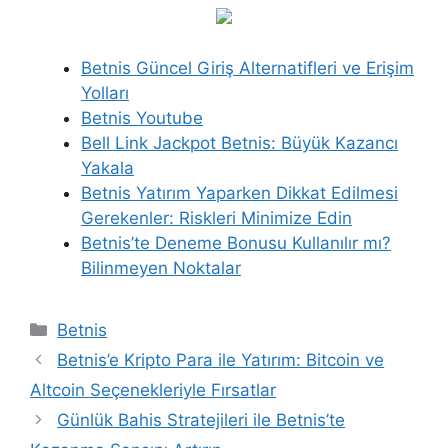
Betnis Güncel Giriş Alternatifleri ve Erişim
Yolları
Betnis Youtube
Bell Link Jackpot Betnis: Büyük Kazancı
Yakala
Betnis Yatırım Yaparken Dikkat Edilmesi
Gerekenler: Riskleri Minimize Edin
Betnis’te Deneme Bonusu Kullanılır mı?
Bilinmeyen Noktalar
Kategoriler
Betnis
Betnis’e Kripto Para ile Yatırım: Bitcoin ve
Altcoin Seçenekleriyle Fırsatlar
Günlük Bahis Stratejileri ile Betnis’te