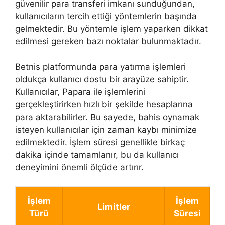
güvenilir para transferi imkanı sunduğundan,
kullanıcıların tercih ettiği yöntemlerin başında
gelmektedir. Bu yöntemle işlem yaparken dikkat
edilmesi gereken bazı noktalar bulunmaktadır.
Betnis platformunda para yatırma işlemleri
oldukça kullanıcı dostu bir arayüze sahiptir.
Kullanıcılar, Papara ile işlemlerini
gerçekleştirirken hızlı bir şekilde hesaplarına
para aktarabilirler. Bu sayede, bahis oynamak
isteyen kullanıcılar için zaman kaybı minimize
edilmektedir. İşlem süresi genellikle birkaç
dakika içinde tamamlanır, bu da kullanıcı
deneyimini önemli ölçüde artırır.
İşlem
İşlem
Limitler
Türü
Süresi