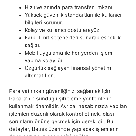
Hızlı ve anında para transferi imkanı.
Yüksek güvenlik standartları ile kullanıcı
bilgileri korunur.
Kolay ve kullanıcı dostu arayüz.
Farklı limit seçenekleri sunarak esneklik
sağlar.
Mobil uygulama ile her yerden işlem
yapma kolaylığı.
Özgürlük sağlayan finansal yönetim
alternatifleri.
Para yatırırken güvenliğinizi sağlamak için
Papara’nın sunduğu şifreleme yöntemlerini
kullanmak önemlidir. Ayrıca, hesabınızda yapılan
işlemleri düzenli olarak kontrol etmek, olası
sorunların önüne geçmek için gereklidir. Bu
detaylar, Betnis üzerinde yapılacak işlemlerin