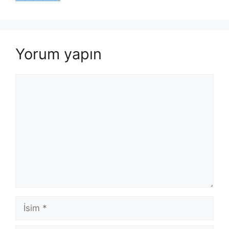
Yorum yapın
Yorum
İsim