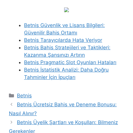
Betnis Güvenlik ve Lisans Bilgileri:
Güvenilir Bahis Ortamı
Betnis Tarayıcılarda Hata Veriyor
Betnis Bahis Stratejileri ve Taktikleri:
Kazanma Şansınızı Artırın
Betnis Pragmatic Slot Oyunları Hataları
Betnis İstatistik Analizi: Daha Doğru
Tahminler İçin İpuçları
Kategoriler
Betnis
Betnis Ücretsiz Bahis ve Deneme Bonusu:
Nasıl Alınır?
Betnis Üyelik Şartları ve Koşulları: Bilmeniz
Gerekenler