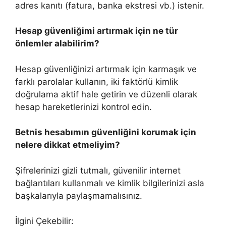
adres kanıtı (fatura, banka ekstresi vb.) istenir.
Hesap güvenliğimi artırmak için ne tür
önlemler alabilirim?
Hesap güvenliğinizi artırmak için karmaşık ve
farklı parolalar kullanın, iki faktörlü kimlik
doğrulama aktif hale getirin ve düzenli olarak
hesap hareketlerinizi kontrol edin.
Betnis hesabımın güvenliğini korumak için
nelere dikkat etmeliyim?
Şifrelerinizi gizli tutmalı, güvenilir internet
bağlantıları kullanmalı ve kimlik bilgilerinizi asla
başkalarıyla paylaşmamalısınız.
İlgini Çekebilir: