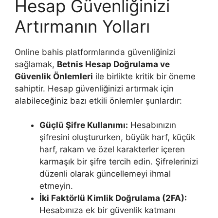
Hesap Güvenliğinizi
Artırmanın Yolları
Online bahis platformlarında güvenliğinizi
sağlamak,
Betnis Hesap Doğrulama ve
Güvenlik Önlemleri
ile birlikte kritik bir öneme
sahiptir. Hesap güvenliğinizi artırmak için
alabileceğiniz bazı etkili önlemler şunlardır:
Güçlü Şifre Kullanımı:
Hesabınızın
şifresini oluştururken, büyük harf, küçük
harf, rakam ve özel karakterler içeren
karmaşık bir şifre tercih edin. Şifrelerinizi
düzenli olarak güncellemeyi ihmal
etmeyin.
İki Faktörlü Kimlik Doğrulama (2FA):
Hesabınıza ek bir güvenlik katmanı