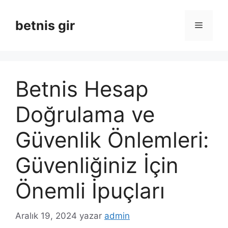
İçeriğe
atla
betnis gir
Menü
Betnis Hesap
Doğrulama ve
Güvenlik Önlemleri:
Güvenliğiniz İçin
Önemli İpuçları
Aralık 19, 2024
yazar
admin