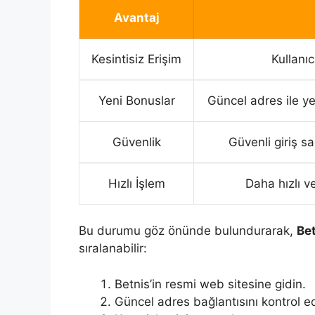
Avantaj
Kesintisiz Erişim
Kullanıc
Yeni Bonuslar
Güncel adres ile y
Güvenlik
Güvenli giriş sa
Hızlı İşlem
Daha hızlı v
Bu durumu göz önünde bulundurarak,
Be
sıralanabilir:
Betnis’in resmi web sitesine gidin.
Güncel adres bağlantısını kontrol e