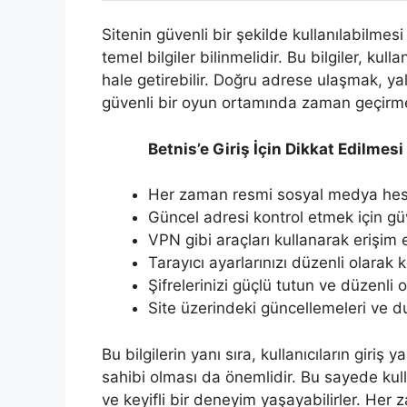
Sitenin güvenli bir şekilde kullanılabilmes
temel bilgiler bilinmelidir. Bu bilgiler, ku
hale getirebilir. Doğru adrese ulaşmak, y
güvenli bir oyun ortamında zaman geçirme
Betnis’e Giriş İçin Dikkat Edilmes
Her zaman resmi sosyal medya hesap
Güncel adresi kontrol etmek için güv
VPN gibi araçları kullanarak erişim en
Tarayıcı ayarlarınızı düzenli olarak k
Şifrelerinizi güçlü tutun ve düzenli o
Site üzerindeki güncellemeleri ve du
Bu bilgilerin yanı sıra, kullanıcıların giriş 
sahibi olması da önemlidir. Bu sayede kull
ve keyifli bir deneyim yaşayabilirler. Her