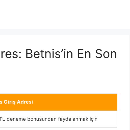
res: Betnis’in En Son
s Giriş Adresi
00 TL deneme bonusundan faydalanmak için