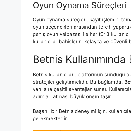
Oyun Oynama Süreçleri
Oyun oynama süreçleri, kayıt işlemini tamam
oyun seçenekleri arasından tercih yaparak b
geniş oyun yelpazesi ile her türlü kullanıc
kullanıcılar bahislerini kolayca ve güvenli b
Betnis Kullanımında B
Betnis kullanıcıları, platformun sunduğu ola
stratejiler geliştirmelidir. Bu bağlamda,
Be
yanı sıra çeşitli avantajlar sunar. Kullanıc
adımları atması büyük önem taşır.
Başarılı bir Betnis deneyimi için, kullanıcı
gerekmektedir: