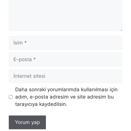
İsim
E-
posta
İnternet
sitesi
Daha sonraki yorumlarımda kullanılması için
adım, e-posta adresim ve site adresim bu
tarayıcıya kaydedilsin.