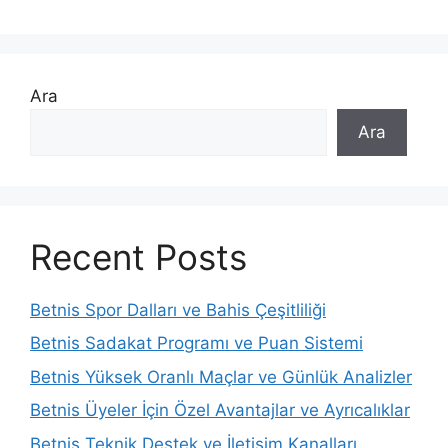
Ara
Ara
Recent Posts
Betnis Spor Dalları ve Bahis Çeşitliliği
Betnis Sadakat Programı ve Puan Sistemi
Betnis Yüksek Oranlı Maçlar ve Günlük Analizler
Betnis Üyeler İçin Özel Avantajlar ve Ayrıcalıklar
Betnis Teknik Destek ve İletişim Kanalları