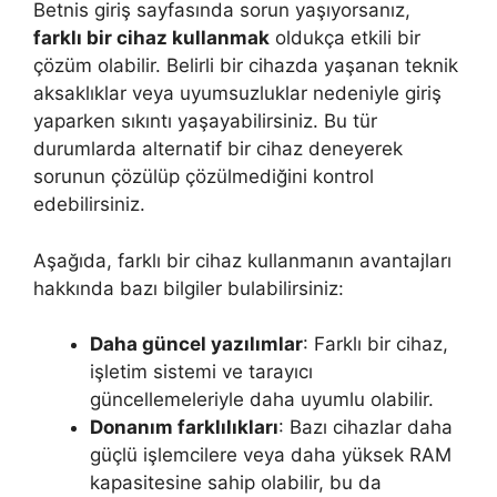
Betnis giriş sayfasında sorun yaşıyorsanız,
farklı bir cihaz kullanmak
oldukça etkili bir
çözüm olabilir. Belirli bir cihazda yaşanan teknik
aksaklıklar veya uyumsuzluklar nedeniyle giriş
yaparken sıkıntı yaşayabilirsiniz. Bu tür
durumlarda alternatif bir cihaz deneyerek
sorunun çözülüp çözülmediğini kontrol
edebilirsiniz.
Aşağıda, farklı bir cihaz kullanmanın avantajları
hakkında bazı bilgiler bulabilirsiniz:
Daha güncel yazılımlar
: Farklı bir cihaz,
işletim sistemi ve tarayıcı
güncellemeleriyle daha uyumlu olabilir.
Donanım farklılıkları
: Bazı cihazlar daha
güçlü işlemcilere veya daha yüksek RAM
kapasitesine sahip olabilir, bu da