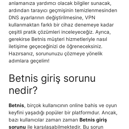
anlamanıza yardımcı olacak bilgiler sunacak,
ardından tarayıcı geçmişinin temizlenmesinden
DNS ayarlarının değiştirilmesine, VPN
kullanmaktan farklı bir cihaz denemeye kadar
çeşitli pratik çözümleri inceleyeceğiz. Ayrıca,
gerekirse Betnis müşteri hizmetleriyle nasıl
iletişime geçeceğinizi de öğreneceksiniz.
Hazırsanız, sorununuzu çözmeye yönelik
adımlara geçelim!
Betnis giriş sorunu
nedir?
Betnis
, birçok kullanıcının online bahis ve oyun
keyfini yaşadığı popüler bir platformdur. Ancak,
bazı kullanıcılar zaman zaman
Betnis giriş
sorunu
ile karşılaşabilmektedir. Bu sorun