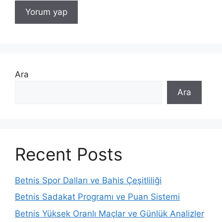
Ara
Ara
Recent Posts
Betnis Spor Dalları ve Bahis Çeşitliliği
Betnis Sadakat Programı ve Puan Sistemi
Betnis Yüksek Oranlı Maçlar ve Günlük Analizler