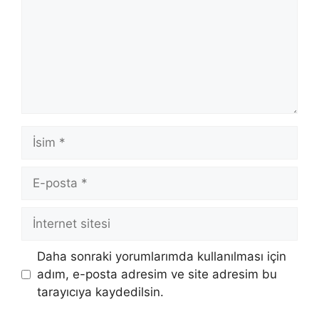
İsim
E-
posta
İnternet
sitesi
Daha sonraki yorumlarımda kullanılması için
adım, e-posta adresim ve site adresim bu
tarayıcıya kaydedilsin.