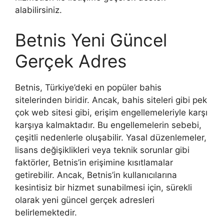
alabilirsiniz.
Betnis Yeni Güncel
Gerçek Adres
Betnis, Türkiye’deki en popüler bahis
sitelerinden biridir. Ancak, bahis siteleri gibi pek
çok web sitesi gibi, erişim engellemeleriyle karşı
karşıya kalmaktadır. Bu engellemelerin sebebi,
çeşitli nedenlerle oluşabilir. Yasal düzenlemeler,
lisans değişiklikleri veya teknik sorunlar gibi
faktörler, Betnis’in erişimine kısıtlamalar
getirebilir. Ancak, Betnis’in kullanıcılarına
kesintisiz bir hizmet sunabilmesi için, sürekli
olarak yeni güncel gerçek adresleri
belirlemektedir.