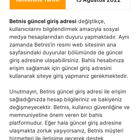
15 Ağustos 2022
Betnis güncel giriş adresi
değiştikçe,
kullanıcılarını bilgilendirmek amacıyla sosyal
medya hesaplarından duyuru yapmaktadır. Aynı
zamanda Betnis’in resmi web sitesinin ana
sayfasındaki duyurular bölümünde de güncel
giriş adresine ulaşabilirsiniz. Bahis hesabınıza
erişim sağlamak için güncel giriş adresini
kullanarak siteye giriş yapmanız gerekmektedir.
Unutmayın, Betnis güncel giriş adresi ile erişim
sağladığınızda hesap bilgileriniz ve bakiyeniz
değişmeyecektir. Betnis, kullanıcı güvenliğine ve
memnuniyetine önem veren bir bahis
platformudur. Eğer hala güncel giriş adresine
ulaşmakta zorluk yaşıyorsanız, Betnis müşteri
hizmetleri ile iletişime geçerek destek