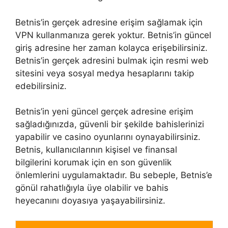
Betnis’in gerçek adresine erişim sağlamak için
VPN kullanmanıza gerek yoktur. Betnis’in güncel
giriş adresine her zaman kolayca erişebilirsiniz.
Betnis’in gerçek adresini bulmak için resmi web
sitesini veya sosyal medya hesaplarını takip
edebilirsiniz.
Betnis’in yeni güncel gerçek adresine erişim
sağladığınızda, güvenli bir şekilde bahislerinizi
yapabilir ve casino oyunlarını oynayabilirsiniz.
Betnis, kullanıcılarının kişisel ve finansal
bilgilerini korumak için en son güvenlik
önlemlerini uygulamaktadır. Bu sebeple, Betnis’e
gönül rahatlığıyla üye olabilir ve bahis
heyecanını doyasıya yaşayabilirsiniz.