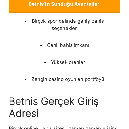
Betnis’in Sunduğu Avantajlar:
Birçok spor dalında geniş bahis
seçenekleri
Canlı bahis imkanı
Yüksek oranlar
Zengin casino oyunları portföyü
Betnis Gerçek Giriş
Adresi
Birçok online bahis sitesi, zaman zaman erişim