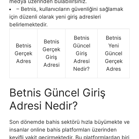
medya üzerinden bulabilirsiniz.
– Betnis, kullanıcıların güvenliğini sağlamak
için düzenli olarak yeni giriş adresleri
belirlemektedir.
Betnis
Betnis
Betnis
Betnis
Güncel
Yeni
Gerçek
Gerçek
Giriş
Güncel
Giriş
Adres
Adresi
Gerçek
Adresi
Nedir?
Adres
Betnis Güncel Giriş
Adresi Nedir?
Son dönemde bahis sektörü hızla büyümekte ve
insanlar online bahis platformları üzerinden
keyifli vakit geçirmektedir. Bu platformlardan biri