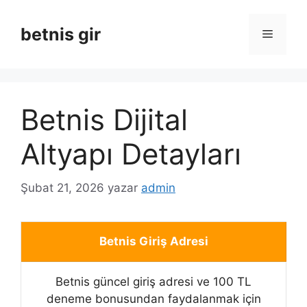
İçeriğe
atla
betnis gir
Menü
Betnis Dijital
Altyapı Detayları
Şubat 21, 2026
yazar
admin
Betnis Giriş Adresi
Betnis güncel giriş adresi ve 100 TL
deneme bonusundan faydalanmak için