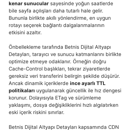
kenar sunucular
sayesinde yoğun saatlerde
bile sayfa açılışları daha tutarlı hale gelir.
Bununla birlikte akıllı yönlendirme, en uygun
rotayı seçerek bağlantı dalgalanmalarının
etkisini azaltır.
Önbellekleme tarafında Betnis Dijital Altyapı
Detayları, tarayıcı ve sunucu katmanlarını birlikte
optimize etmeye odaklanır. Örneğin doğru
Cache-Control başlıkları, tekrar ziyaretlerde
gereksiz veri transferini belirgin şekilde düşürür.
Ancak dinamik içeriklerde
ince ayarlı TTL
politikaları
uygulanarak güncellik ile hız dengesi
korunur. Dolayısıyla ETag ve sürümleme
yaklaşımı, dosya değişikliklerini hızlı algılatırken
eski içerik riskini sınırlar.
Betnis Dijital Altyapı Detayları kapsamında CDN