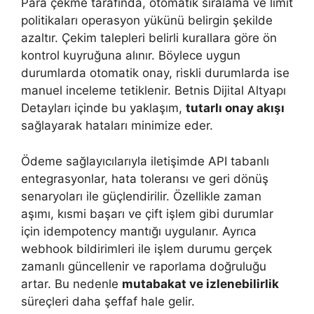
Para çekme tarafında, otomatik sıralama ve limit
politikaları operasyon yükünü belirgin şekilde
azaltır. Çekim talepleri belirli kurallara göre ön
kontrol kuyruğuna alınır. Böylece uygun
durumlarda otomatik onay, riskli durumlarda ise
manuel inceleme tetiklenir. Betnis Dijital Altyapı
Detayları içinde bu yaklaşım,
tutarlı onay akışı
sağlayarak hataları minimize eder.
Ödeme sağlayıcılarıyla iletişimde API tabanlı
entegrasyonlar, hata toleransı ve geri dönüş
senaryoları ile güçlendirilir. Özellikle zaman
aşımı, kısmi başarı ve çift işlem gibi durumlar
için idempotency mantığı uygulanır. Ayrıca
webhook bildirimleri ile işlem durumu gerçek
zamanlı güncellenir ve raporlama doğruluğu
artar. Bu nedenle
mutabakat ve izlenebilirlik
süreçleri daha şeffaf hale gelir.