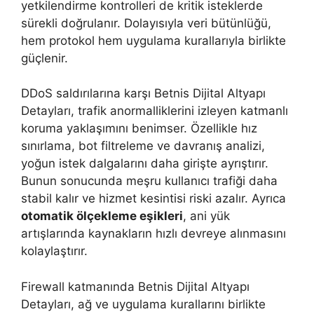
yetkilendirme kontrolleri de kritik isteklerde
sürekli doğrulanır. Dolayısıyla veri bütünlüğü,
hem protokol hem uygulama kurallarıyla birlikte
güçlenir.
DDoS saldırılarına karşı Betnis Dijital Altyapı
Detayları, trafik anormalliklerini izleyen katmanlı
koruma yaklaşımını benimser. Özellikle hız
sınırlama, bot filtreleme ve davranış analizi,
yoğun istek dalgalarını daha girişte ayrıştırır.
Bunun sonucunda meşru kullanıcı trafiği daha
stabil kalır ve hizmet kesintisi riski azalır. Ayrıca
otomatik ölçekleme eşikleri
, ani yük
artışlarında kaynakların hızlı devreye alınmasını
kolaylaştırır.
Firewall katmanında Betnis Dijital Altyapı
Detayları, ağ ve uygulama kurallarını birlikte