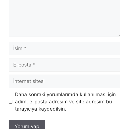
İsim
E-
posta
İnternet
sitesi
Daha sonraki yorumlarımda kullanılması için
adım, e-posta adresim ve site adresim bu
tarayıcıya kaydedilsin.