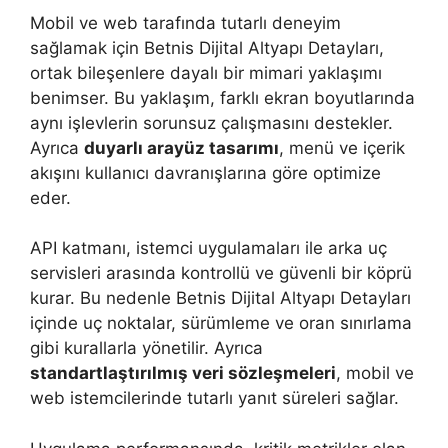
Mobil ve web tarafında tutarlı deneyim
sağlamak için Betnis Dijital Altyapı Detayları,
ortak bileşenlere dayalı bir mimari yaklaşımı
benimser. Bu yaklaşım, farklı ekran boyutlarında
aynı işlevlerin sorunsuz çalışmasını destekler.
Ayrıca
duyarlı arayüz tasarımı
, menü ve içerik
akışını kullanıcı davranışlarına göre optimize
eder.
API katmanı, istemci uygulamaları ile arka uç
servisleri arasında kontrollü ve güvenli bir köprü
kurar. Bu nedenle Betnis Dijital Altyapı Detayları
içinde uç noktalar, sürümleme ve oran sınırlama
gibi kurallarla yönetilir. Ayrıca
standartlaştırılmış veri sözleşmeleri
, mobil ve
web istemcilerinde tutarlı yanıt süreleri sağlar.