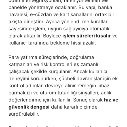
ödeme entegrasyonları, farklı yöntemleri tek
panelde yönetmeye odaklanır. Bu yapı, banka
havalesi, e-cüzdan ve kart kanallarını ortak bir
akışta birleştirir. Ayrıca yönlendirme kuralları
sayesinde işlem, uygun sağlayıcıya otomatik
olarak aktarılır. Böylece
işlem süreleri kısalır
ve
kullanıcı tarafında bekleme hissi azalır.
Para yatırma süreçlerinde, doğrulama
katmanları ve risk kontrolleri eş zamanlı
çalışacak şekilde kurgulanır. Ancak kullanıcı
deneyimi korunurken, şüpheli davranışlar için ek
kontrol adımları devreye alınır. Örneğin cihaz
parmak izi ve oturum tutarlılığı sinyalleri, anlık
değerlendirme için kullanılır. Sonuç olarak
hız ve
güvenlik dengesi
daha kararlı biçimde
sürdürülebilir.