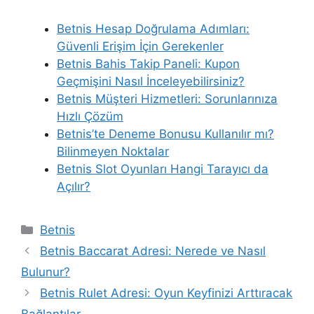
Betnis Hesap Doğrulama Adımları:
Güvenli Erişim İçin Gerekenler
Betnis Bahis Takip Paneli: Kupon
Geçmişini Nasıl İnceleyebilirsiniz?
Betnis Müşteri Hizmetleri: Sorunlarınıza
Hızlı Çözüm
Betnis’te Deneme Bonusu Kullanılır mı?
Bilinmeyen Noktalar
Betnis Slot Oyunları Hangi Tarayıcı da
Açılır?
Kategoriler
Betnis
Betnis Baccarat Adresi: Nerede ve Nasıl
Bulunur?
Betnis Rulet Adresi: Oyun Keyfinizi Arttıracak