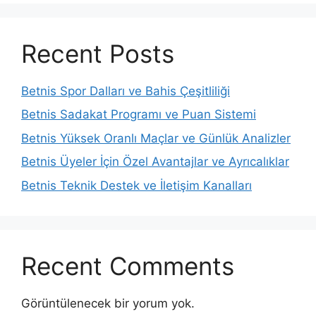
Recent Posts
Betnis Spor Dalları ve Bahis Çeşitliliği
Betnis Sadakat Programı ve Puan Sistemi
Betnis Yüksek Oranlı Maçlar ve Günlük Analizler
Betnis Üyeler İçin Özel Avantajlar ve Ayrıcalıklar
Betnis Teknik Destek ve İletişim Kanalları
Recent Comments
Görüntülenecek bir yorum yok.