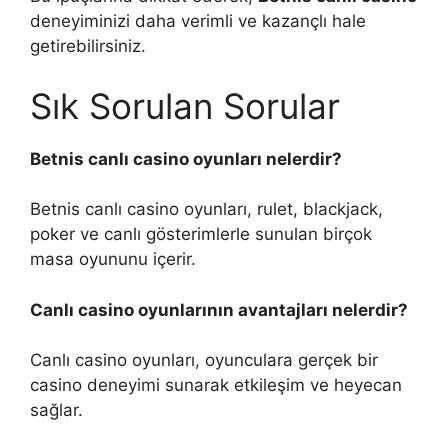
deneyiminizi daha verimli ve kazançlı hale
getirebilirsiniz.
Sık Sorulan Sorular
Betnis canlı casino oyunları nelerdir?
Betnis canlı casino oyunları, rulet, blackjack,
poker ve canlı gösterimlerle sunulan birçok
masa oyununu içerir.
Canlı casino oyunlarının avantajları nelerdir?
Canlı casino oyunları, oyunculara gerçek bir
casino deneyimi sunarak etkileşim ve heyecan
sağlar.