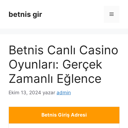
İçeriğe
atla
betnis gir
Menü
Betnis Canlı Casino
Oyunları: Gerçek
Zamanlı Eğlence
Ekim 13, 2024
yazar
admin
Betnis Giriş Adresi