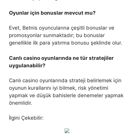
Oyunlar için bonuslar mevcut mu?
Evet, Betnis oyuncularına çeşitli bonuslar ve
promosyonlar sunmaktadır; bu bonuslar
genellikle ilk para yatırma bonusu şeklinde olur.
Canlı casino oyunlarında ne tür stratejiler
uygulanabilir?
Canlı casino oyunlarında strateji belirlemek için
oyunun kurallarını iyi bilmek, risk yönetimi
yapmak ve düşük bahislerle denemeler yapmak
önemlidir.
İlgini Çekebilir: