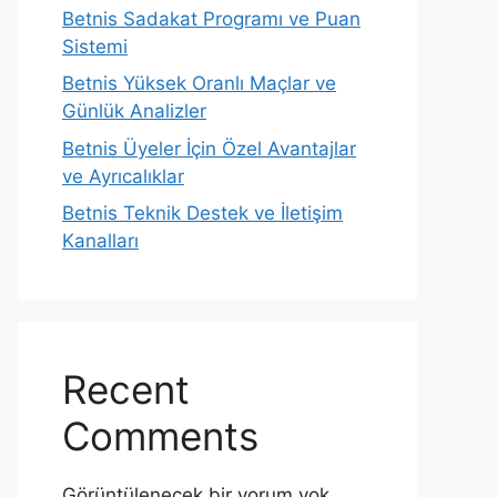
Betnis Sadakat Programı ve Puan
Sistemi
Betnis Yüksek Oranlı Maçlar ve
Günlük Analizler
Betnis Üyeler İçin Özel Avantajlar
ve Ayrıcalıklar
Betnis Teknik Destek ve İletişim
Kanalları
Recent
Comments
Görüntülenecek bir yorum yok.