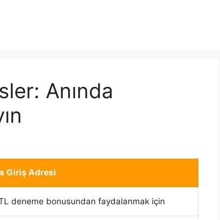
sler: Anında
yın
s Giriş Adresi
00 TL deneme bonusundan faydalanmak için