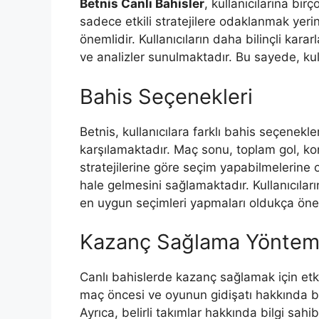
Betnis Canlı Bahisler
, kullanıcılarına bi
sadece etkili stratejilere odaklanmak yer
önemlidir. Kullanıcıların daha bilinçli karar
ve analizler sunulmaktadır. Bu sayede, kull
Bahis Seçenekleri
Betnis, kullanıcılara farklı bahis seçenekle
karşılamaktadır. Maç sonu, toplam gol, korne
stratejilerine göre seçim yapabilmelerine o
hale gelmesini sağlamaktadır. Kullanıcılar
en uygun seçimleri yapmaları oldukça önem
Kazanç Sağlama Yönteml
Canlı bahislerde kazanç sağlamak için etkili 
maç öncesi ve oyunun gidişatı hakkında bul
Ayrıca, belirli takımlar hakkında bilgi sah