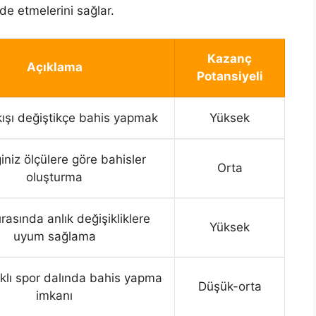
de etmelerini sağlar.
Kazanç
Açıklama
Potansiyeli
ışı değiştikçe bahis yapmak
Yüksek
ğiniz ölçülere göre bahisler
Orta
oluşturma
rasında anlık değişikliklere
Yüksek
uyum sağlama
rklı spor dalında bahis yapma
Düşük-orta
imkanı