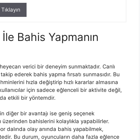
Tıklayın
r İle Bahis Yapmanın
n heyecan verici bir deneyim sunmaktadır. Canlı
ni takip ederek bahis yapma fırsatı sunmasıdır. Bu
hminlerini hızla değiştirip hızlı kararlar almasına
ullanıcılar için sadece eğlenceli bir aktivite değil,
 etkili bir yöntemdir.
in diğer bir avantajı ise geniş seçenek
rı üzerinden bahislerini kolaylıkla yapabilirler.
por dalında olay anında bahis yapabilmek,
ktedir. Bu durum, oyuncuların daha fazla eğlence