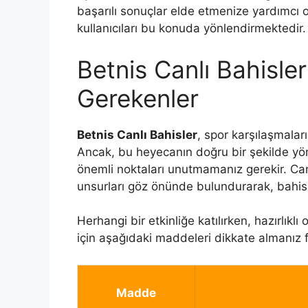
başarılı sonuçlar elde etmenize yardımcı ol
kullanıcıları bu konuda yönlendirmektedir.
Betnis Canlı Bahisler
Gerekenler
Betnis Canlı Bahisler
, spor karşılaşmalar
Ancak, bu heyecanın doğru bir şekilde yöne
önemli noktaları unutmamanız gerekir. Ca
unsurları göz önünde bulundurarak, bahis d
Herhangi bir etkinliğe katılırken, hazırlık
için aşağıdaki maddeleri dikkate almanız f
Madde