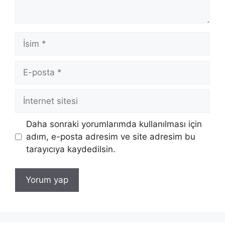
İsim
E-
posta
İnternet
sitesi
Daha sonraki yorumlarımda kullanılması için
adım, e-posta adresim ve site adresim bu
tarayıcıya kaydedilsin.