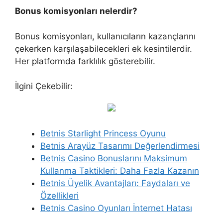
Bonus komisyonları nelerdir?
Bonus komisyonları, kullanıcıların kazançlarını
çekerken karşılaşabilecekleri ek kesintilerdir.
Her platformda farklılık gösterebilir.
İlgini Çekebilir:
Betnis Starlight Princess Oyunu
Betnis Arayüz Tasarımı Değerlendirmesi
Betnis Casino Bonuslarını Maksimum
Kullanma Taktikleri: Daha Fazla Kazanın
Betnis Üyelik Avantajları: Faydaları ve
Özellikleri
Betnis Casino Oyunları İnternet Hatası