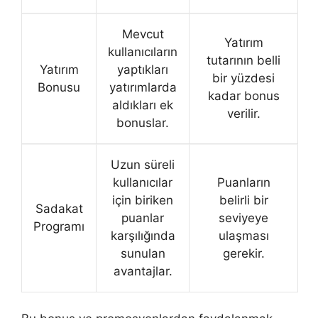
Mevcut
Yatırım
kullanıcıların
tutarının belli
Yatırım
yaptıkları
bir yüzdesi
Bonusu
yatırımlarda
kadar bonus
aldıkları ek
verilir.
bonuslar.
Uzun süreli
kullanıcılar
Puanların
için biriken
belirli bir
Sadakat
puanlar
seviyeye
Programı
karşılığında
ulaşması
sunulan
gerekir.
avantajlar.