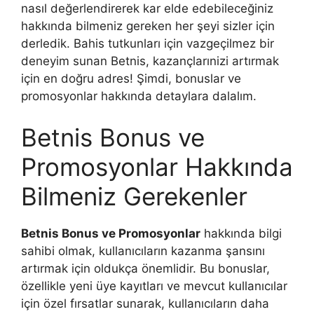
nasıl değerlendirerek kar elde edebileceğiniz
hakkında bilmeniz gereken her şeyi sizler için
derledik. Bahis tutkunları için vazgeçilmez bir
deneyim sunan Betnis, kazançlarınizi artırmak
için en doğru adres! Şimdi, bonuslar ve
promosyonlar hakkında detaylara dalalım.
Betnis Bonus ve
Promosyonlar Hakkında
Bilmeniz Gerekenler
Betnis Bonus ve Promosyonlar
hakkında bilgi
sahibi olmak, kullanıcıların kazanma şansını
artırmak için oldukça önemlidir. Bu bonuslar,
özellikle yeni üye kayıtları ve mevcut kullanıcılar
için özel fırsatlar sunarak, kullanıcıların daha