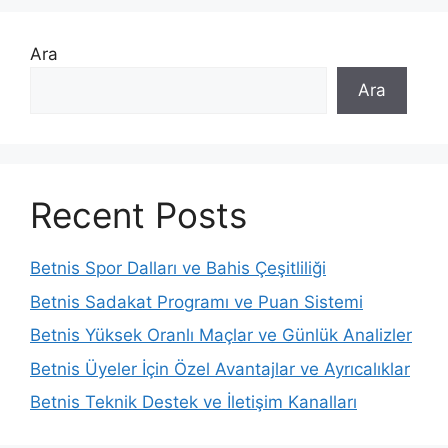
Ara
Ara
Recent Posts
Betnis Spor Dalları ve Bahis Çeşitliliği
Betnis Sadakat Programı ve Puan Sistemi
Betnis Yüksek Oranlı Maçlar ve Günlük Analizler
Betnis Üyeler İçin Özel Avantajlar ve Ayrıcalıklar
Betnis Teknik Destek ve İletişim Kanalları