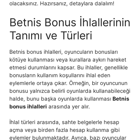
olacaksınız. Hazırsanız, detaylara dalalım!
Betnis Bonus İhlallerinin
Tanımı ve Türleri
Betnis bonus ihlalleri, oyuncuların bonusları
kötüye kullanması veya kurallara aykırı hareket
etmesi durumlarını kapsar. Bu ihlaller, genellikle
bonusların kullanım koşullarını ihlal eden
eylemlerle ortaya çıkar. Örneğin, bir oyuncunun
bonusu yalnızca belirli oyunlarda kullanabileceği
halde, bunu başka oyunlarda kullanması
Betnis
bonus ihlalleri
arasında yer alır.
İhlal türleri arasında, sahte belgelerle hesap
açma veya birden fazla hesap kullanma gibi
eylemler bulunmaktadır. Ayrıca, bazı oyuncular