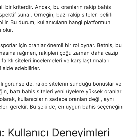
li bir kriterdir. Ancak, bu oranların rakip bahis
rspektif sunar. Örneğin, bazı rakip siteler, belirli
lir. Bu durum, kullanıcıların hangi platformun
 olur.
sporlar için oranlar önemli bir rol oynar. Betnis, bu
nmasına rağmen, rakipleri çoğu zaman daha cazip
n farklı siteleri incelemeleri ve karşılaştırmaları
 elde edebilirler.
jlı görünse de, rakip sitelerin sunduğu bonuslar ve
in, bazı bahis siteleri yeni üyelere yüksek oranlar
larak, kullanıcıların sadece oranları değil, aynı
leri gerekir. Bu şekilde, en uygun bahis seçeneğini
: Kullanıcı Deneyimleri