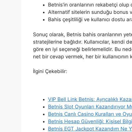
Betnis’in oranlarının rekabetçi olup
Alternatif sitelerin sunduğu bonus 
Bahis çeşitliliği ve kullanıcı dostu a
Sonuç olarak, Betnis bahis oranlarının yete
stratejilerine bağlıdır. Kullanıcılar, kendi
göre en iyi seçeneği belirlemelidir. Bu ne
net bir cevap vermek, her bir kullanıcını
İlgini Çekebilir:
VIP Bell Link Betnis: Ayrıcalıklı Kaz
Betnis Slot Oyunları Kazandırıyor M
Betnis Canlı Casino Kuralları ve Oyu
Betnis Hesap Güvenliği: Kişisel Bilg
Betnis EGT Jackpot Kazandım Ne 