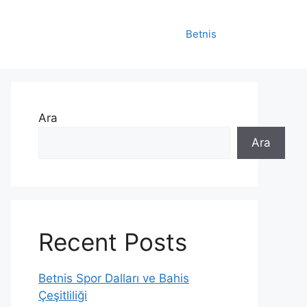
Betnis
Ara
Ara
Recent Posts
Betnis Spor Dalları ve Bahis
Çeşitliliği