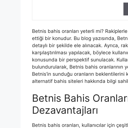
Betnis bahis oranları yeterli mi? Rakiple
ettiği bir konudur. Bu blog yazısında, Betni
detaylı bir şekilde ele alınacak. Ayrıca, raki
karşılaştırılması yapılacak, böylece kullanı
konusunda bir perspektif sunulacak. Kullan
bulundurularak, Betnis bahis oranlarının ye
Betnis’in sunduğu oranların beklentilerini 
alternatif bahis siteleri hakkında bilgi sahi
Betnis Bahis Oranları
Dezavantajları
Betnis bahis oranları, kullanıcılar için çeşi