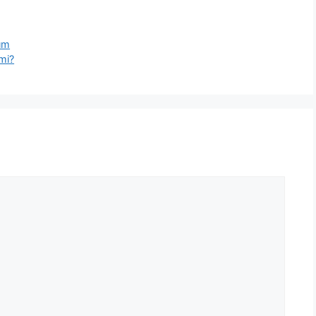
tım
mi?