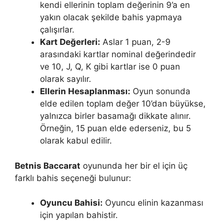
kendi ellerinin toplam değerinin 9’a en
yakın olacak şekilde bahis yapmaya
çalışırlar.
Kart Değerleri:
Aslar 1 puan, 2-9
arasındaki kartlar nominal değerindedir
ve 10, J, Q, K gibi kartlar ise 0 puan
olarak sayılır.
Ellerin Hesaplanması:
Oyun sonunda
elde edilen toplam değer 10’dan büyükse,
yalnızca birler basamağı dikkate alınır.
Örneğin, 15 puan elde ederseniz, bu 5
olarak kabul edilir.
Betnis Baccarat
oyununda her bir el için üç
farklı bahis seçeneği bulunur:
Oyuncu Bahisi:
Oyuncu elinin kazanması
için yapılan bahistir.