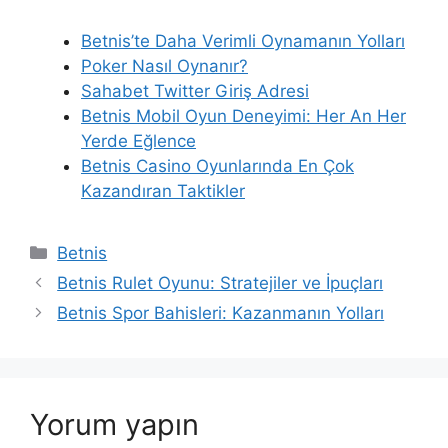
Betnis’te Daha Verimli Oynamanın Yolları
Poker Nasıl Oynanır?
Sahabet Twitter Giriş Adresi
Betnis Mobil Oyun Deneyimi: Her An Her
Yerde Eğlence
Betnis Casino Oyunlarında En Çok
Kazandıran Taktikler
Kategoriler
Betnis
Betnis Rulet Oyunu: Stratejiler ve İpuçları
Betnis Spor Bahisleri: Kazanmanın Yolları
Yorum yapın