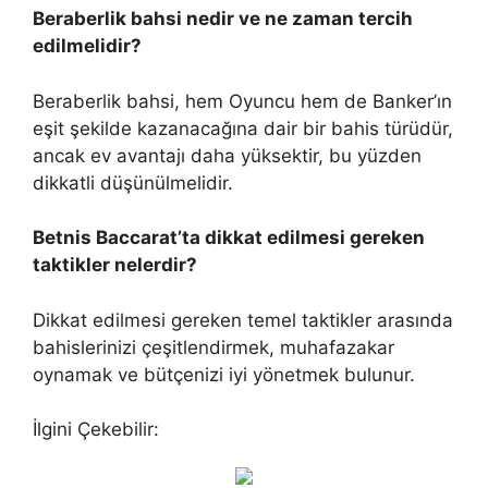
Beraberlik bahsi nedir ve ne zaman tercih
edilmelidir?
Beraberlik bahsi, hem Oyuncu hem de Banker’ın
eşit şekilde kazanacağına dair bir bahis türüdür,
ancak ev avantajı daha yüksektir, bu yüzden
dikkatli düşünülmelidir.
Betnis Baccarat’ta dikkat edilmesi gereken
taktikler nelerdir?
Dikkat edilmesi gereken temel taktikler arasında
bahislerinizi çeşitlendirmek, muhafazakar
oynamak ve bütçenizi iyi yönetmek bulunur.
İlgini Çekebilir: