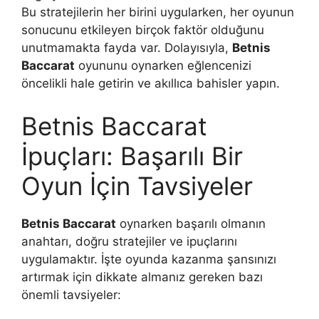
Bu stratejilerin her birini uygularken, her oyunun
sonucunu etkileyen birçok faktör olduğunu
unutmamakta fayda var. Dolayısıyla,
Betnis
Baccarat
oyununu oynarken eğlencenizi
öncelikli hale getirin ve akıllıca bahisler yapın.
Betnis Baccarat
İpuçları: Başarılı Bir
Oyun İçin Tavsiyeler
Betnis Baccarat
oynarken başarılı olmanın
anahtarı, doğru stratejiler ve ipuçlarını
uygulamaktır. İşte oyunda kazanma şansınızı
artırmak için dikkate almanız gereken bazı
önemli tavsiyeler: